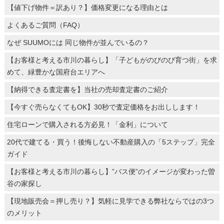
【値下げ物件＝訳あり？】価格変更になる理由とは
よくあるご質問（FAQ）
なぜ SUUMOには 同じ物件が並んでいるの？
【お客様と考える市川の暮らし】「子どもがのびのび育つ街」を求
めて、緑豊かな国府台エリアへ
【納得できる査定書を】当社の売却査定書のご紹介
【今すぐ売らなくてもOK】30秒で査定価格をお出しします！
住宅ローンで購入される方必見！「金利」について
20代で建てる・買う！後悔しない不動産購入の「5ステップ」完全
ガイド
【お客様と考える市川の暮らし】”バス便”のイメージが変わった曽
谷の家探し
【現地販売会＝押し売り？】気軽に見学できる弊社ならではの3つ
のメリット