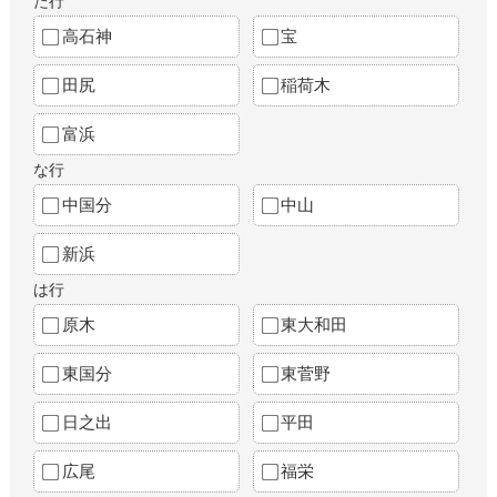
た行
高石神
宝
田尻
稲荷木
富浜
な行
中国分
中山
新浜
は行
原木
東大和田
東国分
東菅野
日之出
平田
広尾
福栄