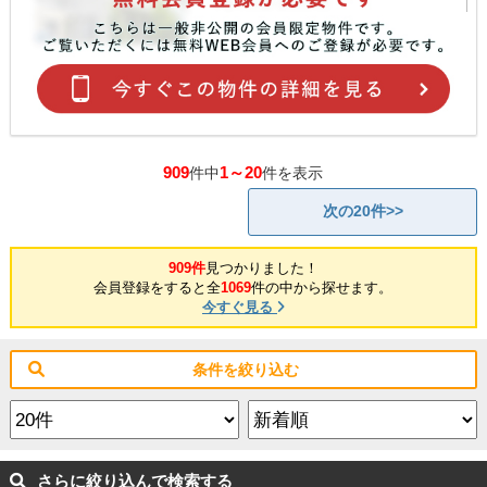
909
1～20
件中
件を表示
次の20件>>
909件
見つかりました！
会員登録をすると全
1069
件の中から探せます。
今すぐ見る
条件を絞り込む
さらに絞り込んで検索する