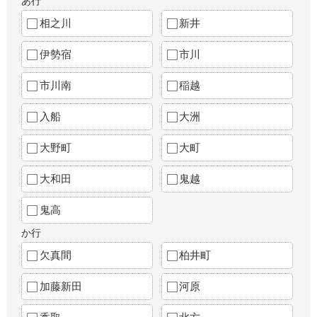
あ行
相之川
新井
伊勢宿
市川
市川南
稲越
入船
大洲
大野町
大町
大和田
鬼越
鬼高
か行
欠真間
柏井町
加藤新田
河原