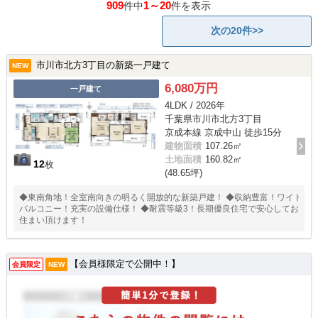
909
1～20
件中
件を表示
次の20件>>
市川市北方3丁目の新築一戸建て
NEW
6,080万円
一戸建て
4LDK / 2026年
千葉県市川市北方3丁目
京成本線 京成中山 徒歩15分
建物面積
107.26㎡
土地面積
160.82㎡
12
枚
(48.65坪)
◆東南角地！全室南向きの明るく開放的な新築戸建！ ◆収納豊富！ワイド
バルコニー！充実の設備仕様！ ◆耐震等級3！長期優良住宅で安心してお
住まい頂けます！
【会員様限定で公開中！】
会員限定
NEW