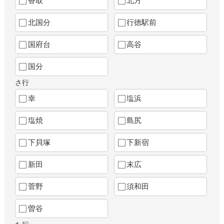
香取
北方
北国分
行徳駅前
国府台
高谷
国分
さ行
幸
塩浜
塩焼
島尻
下貝塚
下新宿
新田
末広
菅野
須和田
曽谷