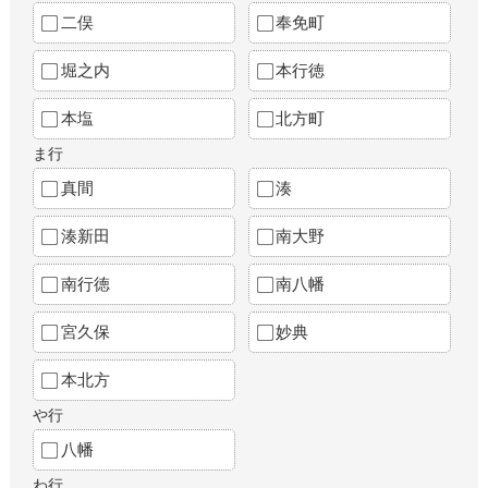
二俣
奉免町
堀之内
本行徳
本塩
北方町
ま行
真間
湊
湊新田
南大野
南行徳
南八幡
宮久保
妙典
本北方
や行
八幡
わ行