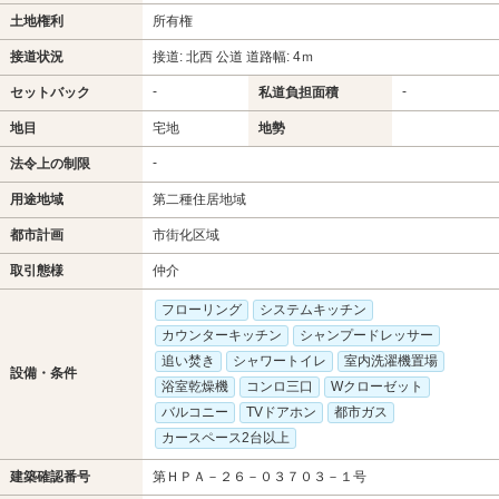
土地権利
所有権
接道状況
接道: 北西 公道 道路幅: 4ｍ
-
-
セットバック
私道負担面積
地目
宅地
地勢
-
法令上の制限
用途地域
第二種住居地域
都市計画
市街化区域
取引態様
仲介
フローリング
システムキッチン
カウンターキッチン
シャンプードレッサー
追い焚き
シャワートイレ
室内洗濯機置場
設備・条件
浴室乾燥機
コンロ三口
Wクローゼット
バルコニー
TVドアホン
都市ガス
カースペース2台以上
建築確認番号
第ＨＰＡ－２６－０３７０３－１号