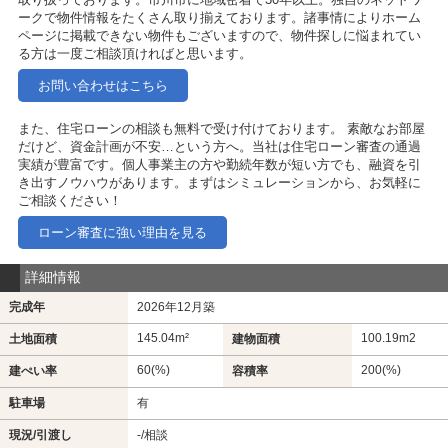
ークで物件情報をたくさん取り揃えております。諸事情によりホーム
ページに掲載できない物件もございますので、物件探しに悩まれてい
る方は一度ご相談頂ければと思います。
お問い合わせはこちら
また、住宅ローンの相談も無料で受け付けております。 素敵なお部屋
だけど、資金計画が不安…という方へ。当社は住宅ローン審査の通過
実績が豊富です。個人事業主の方や勤続年数が短い方でも、融資を引
き出すノウハウがあります。まずはシミュレーションから、お気軽に
ご相談ください！
ローン審査に強い理由を見る
詳細情報
完成年
2026年12月築
145.04m²
100.19m
2
土地面積
建物面積
60(%)
200(%)
建ぺい率
容積率
駐車場
有
現況/引渡し
-/相談