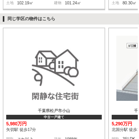
土地
102.19㎡
建物
101.24㎡
土地
80.30㎡
同じ学区の物件はこちら
千葉県松戸市小山
千
中古一戸建て
5,980万円
5,290万円
矢切駅 徒歩17分
北国分駅 徒歩1
3SLDK
間取
築年
間取