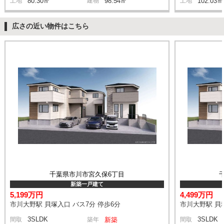
土地
80.30㎡
建物
98.54㎡
土地
102.03㎡
広さの近い物件はこちら
千葉県市川市宮久保6丁目
新築一戸建て
5,199万円
4,499万円
市川大野駅 貝塚入口 バス7分 停歩6分
市川大野駅 貝塚
3SLDK
3SLDK
間取
築年
新築
間取