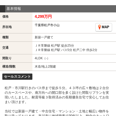
基本情報
4,299万円
価格
千葉県松戸市小山
所在地
MAP
種類
新築一戸建て
ＪＲ常磐線 松戸駅 徒歩25分
交通
ＪＲ常磐線 松戸駅 バス5分 松戸二中 停歩2分
間取り
4LDK（-）
構造/階数
木造/地上2階建
セールスコメント
松戸・市川駅行きのバス停まで徒歩５分。４３坪の広々敷地は２台分
のカースペースや、南方向への開口部を多く設けた間取りプランを実
現いたしました。耐震等級３取得済みの長期優良住宅で安心してお住
まい頂けます。
当社では新築一戸建て・中古住宅・マンション・土地と幅広い物件を
取り扱っております。市川市に地域密着で30年以上。独自のネットワ