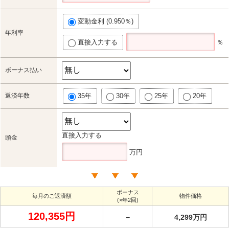
変動金利 (0.950％)
年利率
直接入力する
％
ボーナス払い
返済年数
35年
30年
25年
20年
直接入力する
頭金
万円
ボーナス
毎月のご返済額
物件価格
(×年2回)
120,355円
－
4,299万円