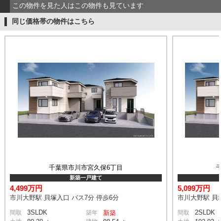
この物件を見た人はこの物件も見ています
同じ価格帯の物件はこちら
千葉県市川市宮久保6丁目
新築一戸建て
4,499万円
5,099万円
市川大野駅 貝塚入口 バス7分 停歩6分
市川大野駅 貝塚
3SLDK
2SLDK
間取
築年
新築
間取