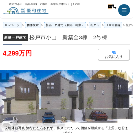
松戸市小山 新築全3棟 2号棟 千葉県松戸市小山 ｜4,299万円の新築一戸建て｜株式会社優和住宅
TOPページ
物件検索
新築一戸建て（新築一軒家）
松戸市
ＪＲ常磐線
松戸
松戸市小山 新築全3棟 2号棟
新築一戸建て
4,299万円
お気に入り
現地外観写真 流行に左右されず、将来にわたって価値が継続する「上質」な佇ま
いです♪