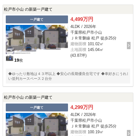
松戸市小山 の新築一戸建て
4,499万円
一戸建て
4LDK / 2026年
千葉県松戸市小山
ＪＲ常磐線 松戸 徒歩25分
建物面積
101.02㎡
土地面積
145.04㎡
(43.87坪)
19
枚
◆ゆったり敷地は４３坪以上 ◆安心の長期優良住宅です ◆車好きにうれし
い並列カースペース２台分
松戸市小山 の新築一戸建て
4,299万円
一戸建て
4LDK / 2026年
千葉県松戸市小山
ＪＲ常磐線 松戸 徒歩25分
建物面積
100.19㎡