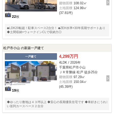
建物面積
108.02㎡
土地面積
124.99㎡
(37.81坪)
22
枚
◆LDK20帖超！駐車スペース2台分！ ◆ZEH水準×30年長期サポートあり
◆土間収納×ウォークインCLで収納力◎
松戸市小山 の新築一戸建て
4,299万円
一戸建て
4LDK / 2026年
千葉県松戸市小山
ＪＲ常磐線 松戸 徒歩25分
建物面積
97.29㎡
土地面積
150.04㎡
(45.39坪)
19
枚
◆ゆったり敷地は４３坪以上 ◆安心の長期優良住宅です ◆車好きにうれし
い並列カースペース２台分