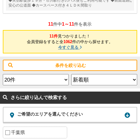
◆矢切駅徒歩１９分・市川駅行きのバス便もご利用可能です ◆前面道路は
安心の公道面 ◆カースペース付き４ＬＤＫ間取り
11
1～11
件中
件を表示
11件
見つかりました！
会員登録をすると全
1062
件の中から探せます。
今すぐ見る
条件を絞り込む
さらに絞り込んで検索する
ご希望のエリアを選んでください
千葉県