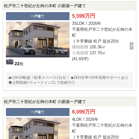
松戸市二十世紀が丘柿の木町 の新築一戸建て
5,599万円
一戸建て
3SLDK / 2026年
千葉県松戸市二十世紀が丘柿の木
町
ＪＲ常磐線 松戸 徒歩20分
建物面積
105.36㎡
土地面積
137.70㎡
(41.65坪)
22
枚
◆LDK20帖超！駐車スペース2台分！ ◆ZEH水準×30年長期サポートあり
◆土間収納×ウォークインCLで収納力◎
松戸市二十世紀が丘柿の木町 の新築一戸建て
6,099万円
一戸建て
4LDK / 2026年
千葉県松戸市二十世紀が丘柿の木
町
ＪＲ常磐線 松戸 徒歩20分