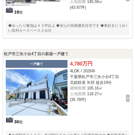
土地面積
145.04㎡
(43.87坪)
19
枚
◆ゆったり敷地は４３坪以上 ◆安心の長期優良住宅です ◆車好きにうれし
い並列カースペース２台分
松戸市三矢小台4丁目の新築一戸建て
4,780万円
一戸建て
4LDK / 2026年
千葉県松戸市三矢小台4丁目
北総鉄道 矢切 徒歩19分
建物面積
105.16㎡
土地面積
118.27㎡
(35.78坪)
30
枚