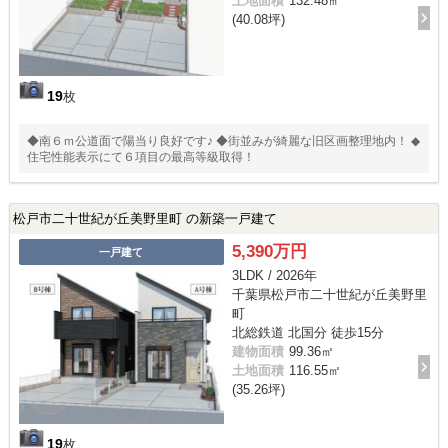
土地面積
132.48㎡
(40.08坪)
19
枚
◆南６ｍ公道面で陽当り良好です♪ ◆街並みが綺麗な旧区画整理地内！ ◆
住宅性能表示にて６項目の最高等級取得！
松戸市二十世紀が丘美野里町 の新築一戸建て
5,390万円
一戸建て
3LDK / 2026年
千葉県松戸市二十世紀が丘美野里
町
北総鉄道 北国分 徒歩15分
建物面積
99.36㎡
土地面積
116.55㎡
(35.26坪)
19
枚