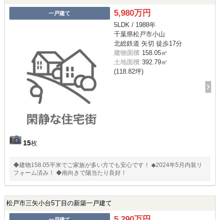
5,980万円
一戸建て
5LDK / 1988年
千葉県松戸市小山
北総鉄道 矢切 徒歩17分
建物面積
158.05㎡
土地面積
392.79㎡
(118.82坪)
15
枚
◆建物158.05平米でご家族が多い方でも安心です！ ◆2024年5月内装リ
フォーム済み！ ◆南向きで陽当たり良好！
松戸市三矢小台5丁目の新築一戸建て
5,290万円
一戸建て