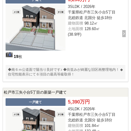
3SLDK / 2026年
千葉県松戸市三矢小台5丁目
北総鉄道 北国分 徒歩18分
建物面積
98.12㎡
土地面積
128.60㎡
(38.9坪)
19
枚
◆南６ｍ公道面で陽当り良好です♪ ◆街並みが綺麗な旧区画整理地内！ ◆
住宅性能表示にて６項目の最高等級取得！
松戸市三矢小台5丁目の新築一戸建て
5,390万円
一戸建て
4SLDK / 2026年
千葉県松戸市三矢小台5丁目
北総鉄道 北国分 徒歩18分
建物面積
101.84㎡