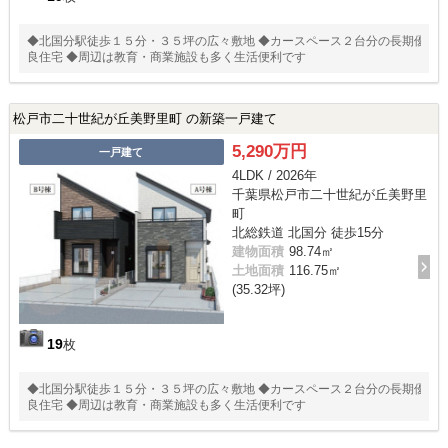
◆北国分駅徒歩１５分・３５坪の広々敷地 ◆カースペース２台分の長期優
良住宅 ◆周辺は教育・商業施設も多く生活便利です
松戸市二十世紀が丘美野里町 の新築一戸建て
5,290万円
一戸建て
4LDK / 2026年
千葉県松戸市二十世紀が丘美野里
町
北総鉄道 北国分 徒歩15分
建物面積
98.74㎡
土地面積
116.75㎡
(35.32坪)
19
枚
◆北国分駅徒歩１５分・３５坪の広々敷地 ◆カースペース２台分の長期優
良住宅 ◆周辺は教育・商業施設も多く生活便利です