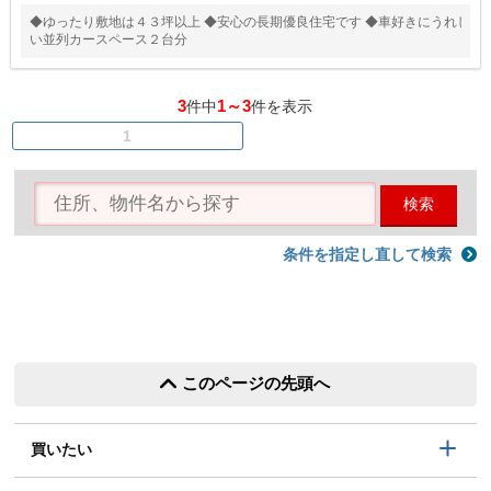
◆ゆったり敷地は４３坪以上 ◆安心の長期優良住宅です ◆車好きにうれし
い並列カースペース２台分
3
1～3
件中
件を表示
1
検索
条件を指定し直して検索
このページの先頭へ
買いたい