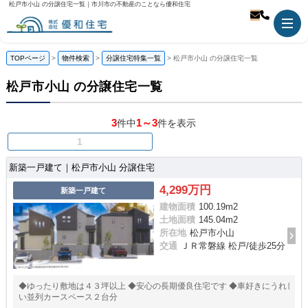
松戸市小山 の分譲住宅一覧｜市川市の不動産のことなら優和住宅
TOPページ
物件検索
分譲住宅特集一覧
松戸市小山 の分譲住宅一覧
松戸市小山 の分譲住宅一覧
3
1～3
件中
件を表示
1
新築一戸建て｜松戸市小山 分譲住宅
4,299万円
新築一戸建て
建物面積
100.19m
2
土地面積
145.04m
2
所在地
松戸市小山
交通
ＪＲ常磐線 松戸/徒歩25分
◆ゆったり敷地は４３坪以上 ◆安心の長期優良住宅です ◆車好きにうれし
い並列カースペース２台分