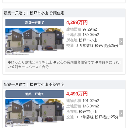
新築一戸建て｜松戸市小山 分譲住宅
4,299万円
新築一戸建て
建物面積
97.29m
2
土地面積
150.04m
2
所在地
松戸市小山
交通
ＪＲ常磐線 松戸/徒歩25分
◆ゆったり敷地は４３坪以上 ◆安心の長期優良住宅です ◆車好きにうれし
い並列カースペース２台分
新築一戸建て｜松戸市小山 分譲住宅
4,499万円
新築一戸建て
建物面積
101.02m
2
土地面積
145.04m
2
所在地
松戸市小山
交通
ＪＲ常磐線 松戸/徒歩25分