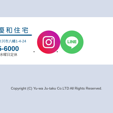
市川市八幡1-4-24
5-6000
0 水曜日定休
Copyright (C) Yu-wa Ju-taku Co.LTD All Rights Reserved.