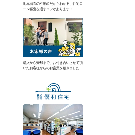
地元密着の不動産だからわかる、住宅ロ
類
ーン審査を通すコツがあります！
と
は
無
料
売
却
相
談
そ
の
購入から売却まで、お付き合いさせて頂
場
いたお客様からのお言葉を頂きました
で
AI
査
定
不
動
産
売
却
専
門
ペ