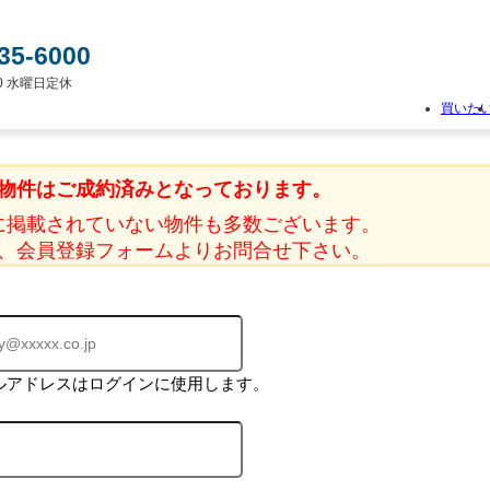
35-6000
:00 水曜日定休
買いた
物
件
物件はご成約済みとなっております。
検
索
に掲載されていない物件も多数ございます。
新
、会員登録フォームよりお問合せ下さい。
築
一
戸
建
て
中
古
ルアドレスはログインに使用します。
一
戸
建
て
土
地