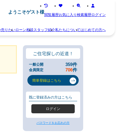
ようこそゲスト様
閲覧履歴
お気に入り
検索履歴
ログイン
い
売りたい
ローン相談
スタッフ紹介
私たちについて
はじめての方へ
離
お
婚
知
不
ら
ご住宅探しの近道！
動
せ
産
ス
359
件
一般公開
相
タ
706
件
会員限定
続
ッ
空
フ
簡単登録はこちら
き
紹
家
介
住
お
既に登録済みの方はこちら
み
客
替
様
ログイン
え
の
早
声
く
会
パスワードをお忘れの方
売
社
り
概