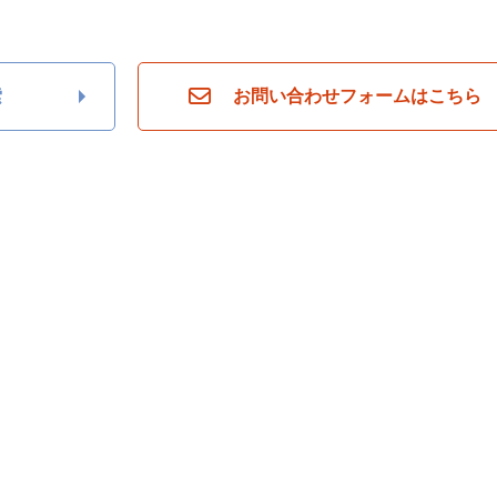
ら
探
す
月々
索
お問い合わせフォームはこちら
返済
6万
円
月々
返済
7万
円
月々
返済
8万
円
月々
返済
9万
円
月々
返済
10
万円
不
動