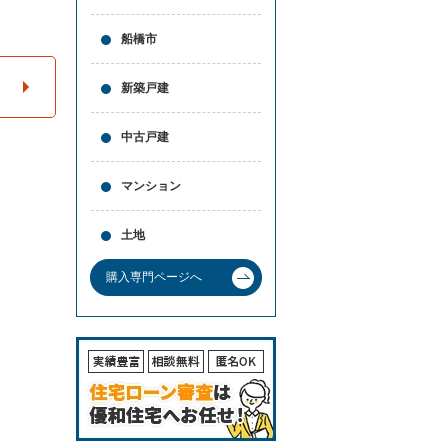
と
問合
買
せ
船橋市
取
の
違
新築戸建
い
売
中古戸建
却
時
の
マンション
諸
費
用
土地
高
く
購入専門ページへ
売
る
ポ
イ
ン
ト
必
要
な
書