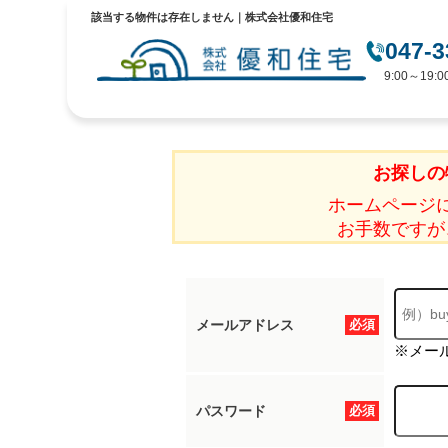
該当する物件は存在しません｜株式会社優和住宅
047-3
9:00～19
お探しの
ホームページ
お手数ですが
メールアドレス
必須
※メー
パスワード
必須