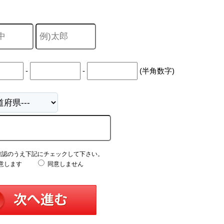
中
古
マ
ン
シ
ョ
ン
市
-
-
(半角数字)
川
市
松
戸
市
船
橋
市
町
確認のうえ下記にチェックして下さい。
名
意します
同意しません
か
ら
探
す
学
区
か