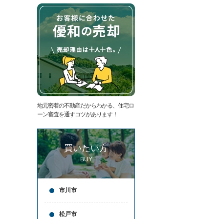
た
要
い
代
住
表
宅
挨
ロ
拶
ー
キ
ン
ッ
滞
ズ
納
コ
売
ー
却
ナ
コ
ー
地元密着の不動産だからわかる、住宅ロ
ラ
ア
ーン審査を通すコツがあります！
ム
ク
売
セ
却
ス
買いたい方
実
お
績
問
BUY
売
合
却
せ
の
来
市川市
流
店
れ
予
仲
約
松戸市
介
LINE