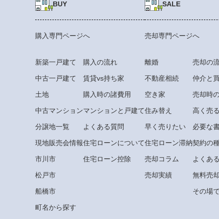
BUY
SALE
購入専門ページへ
売却専門ページへ
新築一戸建て
購入の流れ
離婚
売却の
中古一戸建て
賃貸vs持ち家
不動産相続
仲介と
土地
購入時の諸費用
空き家
売却時
中古マンション
マンションと戸建て
住み替え
高く売
分譲地一覧
よくある質問
早く売りたい
必要な
現地販売会情報
住宅ローンについて
住宅ローン滞納
契約の
市川市
住宅ローン控除
売却コラム
よくあ
松戸市
売却実績
無料売
船橋市
その場で
町名から探す