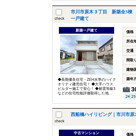
市川市原木３丁目 新築全3棟
一戸建て
check
新築一戸建て
価格
所在
交通
間取
建物
築年
◆長期優良住宅・ZEH水準のハイク
オリティ建売住宅！ ◆大手ハウス
3
ビルダー施工で安心！ ◆耐震等級3
などの住宅性能評価取得した地震
に強い家！
西船橋ハイリビング｜市川市原
check
中古マンション
価格