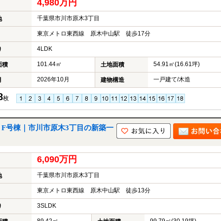
4,980万円
ら
探
千葉県市川市原木3丁目
地
す
東京メトロ東西線 原木中山駅 徒歩17分
月々
返済
4LDK
り
6万
円
101.44㎡
54.91㎡(16.61坪)
面積
土地面積
月々
返済
2026年10月
一戸建て/木造
月
建物構造
7万
8
円
枚
月々
返済
8万
 F号棟｜市川市原木3丁目の新築一
円
月々
返済
6,090万円
9万
円
千葉県市川市原木3丁目
地
月々
返済
東京メトロ東西線 原木中山駅 徒歩13分
10
万円
3SLDK
り
不
動