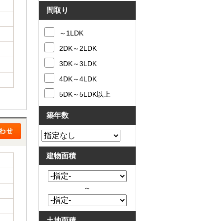
と
問合
間取り
買
せ
取
～1LDK
の
違
2DK～2LDK
い
売
3DK～3LDK
却
時
4DK～4LDK
の
5DK～5LDK以上
諸
費
用
築年数
高
く
売
る
建物面積
ポ
イ
ン
ト
～
必
要
な
土地面積
書