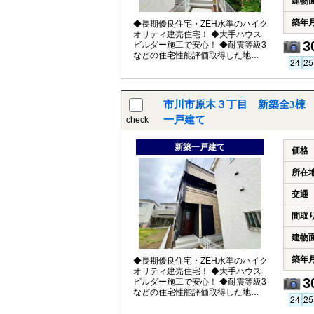
建物
築年
◆長期優良住宅・ZEH水準のハイク
オリティ建売住宅！ ◆大手ハウス
3
ビルダー施工で安心！ ◆耐震等級3
などの住宅性能評価取得した地震
に強い家！
市川市原木３丁目 新築全3棟
一戸建て
check
新築一戸建て
価格
所在
交通
間取
建物
築年
◆長期優良住宅・ZEH水準のハイク
オリティ建売住宅！ ◆大手ハウス
3
ビルダー施工で安心！ ◆耐震等級3
などの住宅性能評価取得した地震
に強い家！