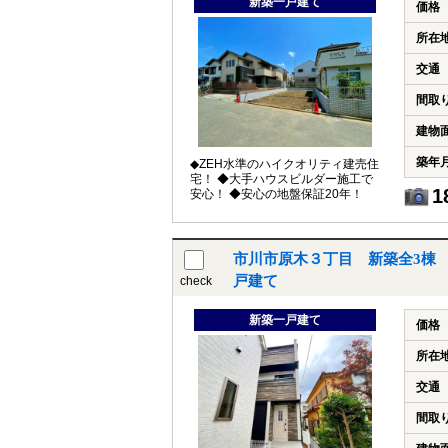
新築一戸建て
価格
所在
交通
間取
建物
築年
◆ZEH水準のハイクオリティ建売住
宅！ ◆大手ハウスビルダー施工で
1
安心！ ◆安心の地盤保証20年！
市川市原木３丁目 新築全3棟
戸建て
check
新築一戸建て
価格
所在
交通
間取