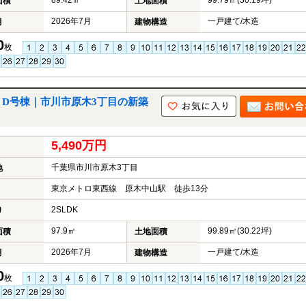
89.42㎡
99.79㎡(30.19坪)
面積
土地面積
産
2026年7月
一戸建て/木造
月
建物構造
購
入
0
枚
専
門
ペ
ー
ジ
 D号棟｜市川市原木3丁目の新築
へ
5,490万円
千葉県市川市原木3丁目
地
東京メトロ東西線 原木中山駅 徒歩13分
2SLDK
り
97.9㎡
99.89㎡(30.22坪)
面積
土地面積
2026年7月
一戸建て/木造
月
建物構造
0
枚