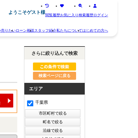
ようこそゲスト様
閲覧履歴
お気に入り
検索履歴
ログイン
い
売りたい
ローン相談
スタッフ紹介
私たちについて
はじめての方へ
離
お
婚
知
さらに絞り込んで検索
不
ら
動
せ
産
ス
相
タ
続
検索ページに戻る
ッ
空
フ
き
紹
エリア
家
介
住
お
千葉県
み
客
替
様
え
の
早
声
く
会
売
社
り
概