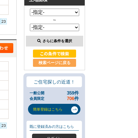
類
と
は
～
無
料
売
却
さらに条件を選択
相
談
そ
の
検索ページに戻る
場
で
AI
ご住宅探しの近道！
査
定
359
件
一般公開
不
706
件
会員限定
動
産
簡単登録はこちら
売
却
専
既に登録済みの方はこちら
門
ペ