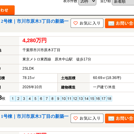
表示件数
並び順
中
古
マ
ン
2号棟｜市川市原木3丁目の新築一
シ
ョ
ン
4,280万円
市
川
千葉県市川市原木3丁目
地
市
松
東京メトロ東西線 原木中山駅 徒歩17分
戸
2SLDK
市
り
船
78.15㎡
60.69㎡(18.36坪)
面積
土地面積
橋
市
2026年10月
一戸建て/木造
月
建物構造
町
名
8
枚
か
ら
探
1号棟｜市川市原木3丁目の新築一
す
学
区
か