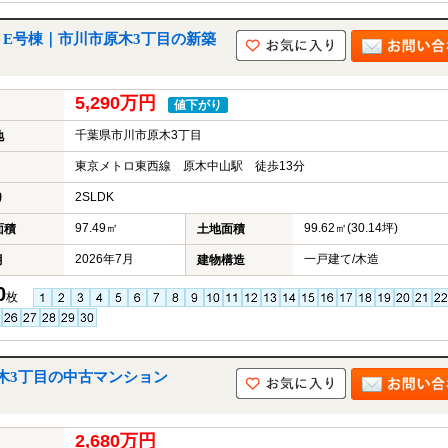
 E号棟｜市川市原木3丁目の新築
5,290万円
値下がり
千葉県市川市原木3丁目
地
東京メトロ東西線 原木中山駅 徒歩13分
2SLDK
り
97.49㎡
99.62㎡(30.14坪)
面積
土地面積
2026年7月
一戸建て/木造
月
建物構造
0
枚
木3丁目の中古マンション
2,680万円