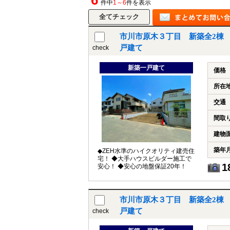
6
件中
1～6
件を表示
市川市原木３丁目 新築全2棟 
戸建て
check
新築一戸建て
価格
所在
交通
間取
建物
築年
◆ZEH水準のハイクオリティ建売住
宅！ ◆大手ハウスビルダー施工で
1
安心！ ◆安心の地盤保証20年！
市川市原木３丁目 新築全2棟 
戸建て
check