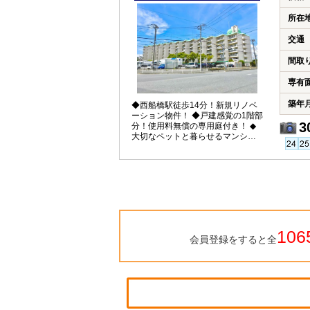
所在
交通
間取
専有
築年
◆西船橋駅徒歩14分！新規リノベ
ーション物件！ ◆戸建感覚の1階部
3
分！使用料無償の専用庭付き！ ◆
大切なペットと暮らせるマンショ
ン！
106
会員登録をすると全