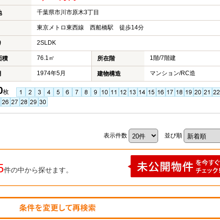
千葉県市川市原木3丁目
地
東京メトロ東西線 西船橋駅 徒歩14分
2SLDK
り
76.1㎡
1階/7階建
面積
所在階
1974年5月
マンション/RC造
月
建物構造
0
枚
表示件数
並び順
5
件の中から探せます。