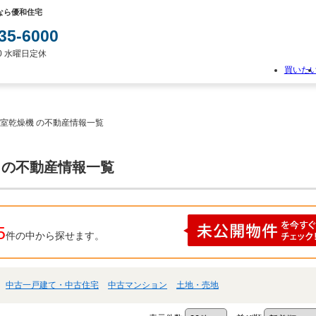
なら優和住宅
35-6000
:00 水曜日定休
買いた
物
件
検
浴室乾燥機 の不動産情報一覧
索
新
築
 の不動産情報一覧
一
戸
建
て
中
5
件の中から探せます。
古
一
戸
建
中古一戸建て・中古住宅
中古マンション
土地・売地
て
土
地