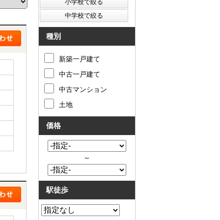
た
要
い
代
住
表
宅
挨
種別
ロ
拶
ー
キ
新築一戸建て
ン
ッ
滞
ズ
中古一戸建て
納
コ
売
ー
中古マンション
却
ナ
コ
ー
土地
ラ
ア
ム
ク
価格
売
セ
却
ス
実
お
績
問
～
売
合
却
せ
の
来
駅徒歩
流
店
れ
予
仲
約
介
LINE