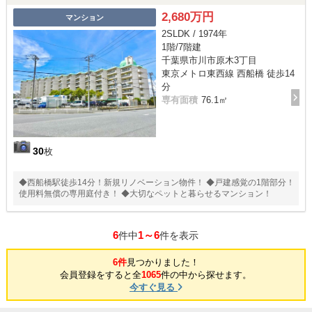
2,680万円
マンション
2SLDK / 1974年
1階/7階建
千葉県市川市原木3丁目
東京メトロ東西線 西船橋 徒歩14
分
専有面積
76.1㎡
30
枚
◆西船橋駅徒歩14分！新規リノベーション物件！ ◆戸建感覚の1階部分！
使用料無償の専用庭付き！ ◆大切なペットと暮らせるマンション！
6
1～6
件中
件を表示
6件
見つかりました！
会員登録をすると全
1065
件の中から探せます。
今すぐ見る