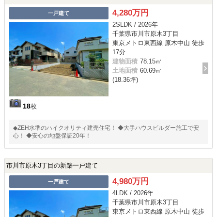
4,280万円
一戸建て
2SLDK / 2026年
千葉県市川市原木3丁目
東京メトロ東西線 原木中山 徒歩
17分
建物面積
78.15㎡
土地面積
60.69㎡
(18.36坪)
18
枚
◆ZEH水準のハイクオリティ建売住宅！ ◆大手ハウスビルダー施工で安
心！ ◆安心の地盤保証20年！
市川市原木3丁目の新築一戸建て
4,980万円
一戸建て
4LDK / 2026年
千葉県市川市原木3丁目
東京メトロ東西線 原木中山 徒歩