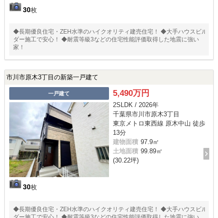
30
枚
◆長期優良住宅・ZEH水準のハイクオリティ建売住宅！ ◆大手ハウスビル
ダー施工で安心！ ◆耐震等級3などの住宅性能評価取得した地震に強い
家！
市川市原木3丁目の新築一戸建て
5,490万円
一戸建て
2SLDK / 2026年
千葉県市川市原木3丁目
東京メトロ東西線 原木中山 徒歩
13分
建物面積
97.9㎡
土地面積
99.89㎡
(30.22坪)
30
枚
◆長期優良住宅・ZEH水準のハイクオリティ建売住宅！ ◆大手ハウスビル
ダー施工で安心！ ◆耐震等級3などの住宅性能評価取得した地震に強い