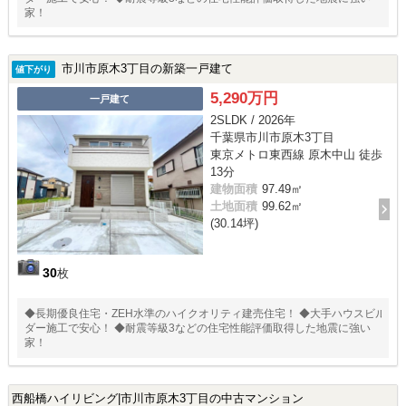
家！
市川市原木3丁目の新築一戸建て
値下がり
5,290万円
一戸建て
2SLDK / 2026年
千葉県市川市原木3丁目
東京メトロ東西線 原木中山 徒歩
13分
建物面積
97.49㎡
土地面積
99.62㎡
(30.14坪)
30
枚
◆長期優良住宅・ZEH水準のハイクオリティ建売住宅！ ◆大手ハウスビル
ダー施工で安心！ ◆耐震等級3などの住宅性能評価取得した地震に強い
家！
西船橋ハイリビング|市川市原木3丁目の中古マンション