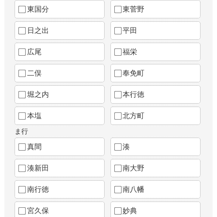
東国分
東菅野
日之出
平田
広尾
福栄
二俣
奉免町
堀之内
本行徳
本塩
北方町
ま行
真間
湊
湊新田
南大野
南行徳
南八幡
宮久保
妙典