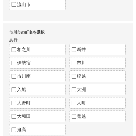
流山市
市川市の町名を選択
あ行
相之川
新井
伊勢宿
市川
市川南
稲越
入船
大洲
大野町
大町
大和田
鬼越
鬼高