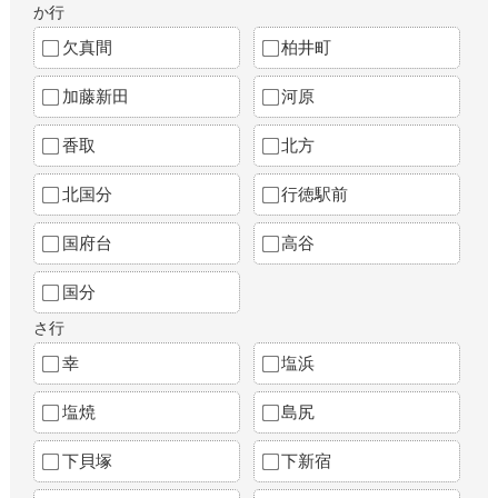
か行
欠真間
柏井町
加藤新田
河原
香取
北方
北国分
行徳駅前
国府台
高谷
国分
さ行
幸
塩浜
塩焼
島尻
下貝塚
下新宿