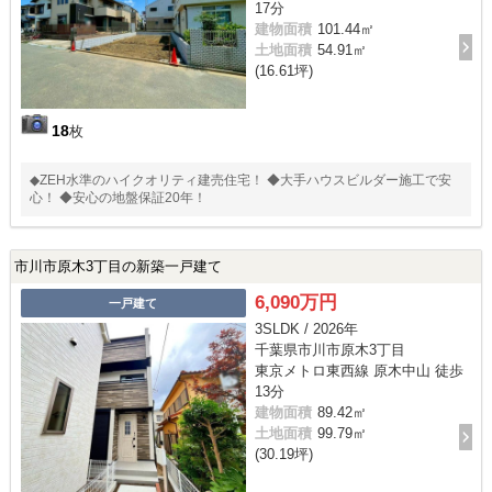
17分
建物面積
101.44㎡
土地面積
54.91㎡
(16.61坪)
18
枚
◆ZEH水準のハイクオリティ建売住宅！ ◆大手ハウスビルダー施工で安
心！ ◆安心の地盤保証20年！
市川市原木3丁目の新築一戸建て
6,090万円
一戸建て
3SLDK / 2026年
千葉県市川市原木3丁目
東京メトロ東西線 原木中山 徒歩
13分
建物面積
89.42㎡
土地面積
99.79㎡
(30.19坪)