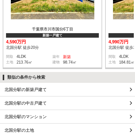
千葉県市川市国分6丁目
新築一戸建て
4,590万円
4,990万円
北国分駅 徒歩20分
北国分駅 徒歩2
4LDK
4LDK
間取
築年
新築
間取
土地
213.76㎡
建物
98.74㎡
土地
184.81㎡
類似の条件から検索
北国分駅の新築戸建て
北国分駅の中古戸建て
北国分駅のマンション
北国分駅の土地