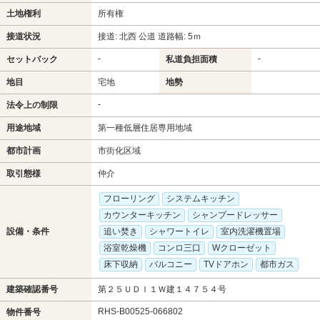
土地権利
所有権
接道状況
接道: 北西 公道 道路幅: 5ｍ
-
-
セットバック
私道負担面積
地目
宅地
地勢
-
法令上の制限
用途地域
第一種低層住居専用地域
都市計画
市街化区域
取引態様
仲介
フローリング
システムキッチン
カウンターキッチン
シャンプードレッサー
設備・条件
追い焚き
シャワートイレ
室内洗濯機置場
浴室乾燥機
コンロ三口
Wクローゼット
床下収納
バルコニー
TVドアホン
都市ガス
建築確認番号
第２５ＵＤＩ１Ｗ建１４７５４号
RHS-B00525-066802
物件番号