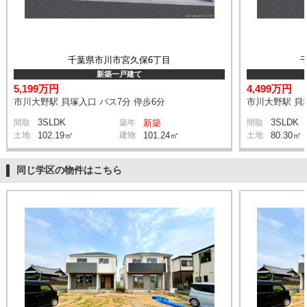
千葉県市川市宮久保6丁目
新築一戸建て
5,199万円
4,499万円
市川大野駅 貝塚入口 バス7分 停歩6分
市川大野駅 貝塚
3SLDK
3SLDK
間取
築年
新築
間取
土地
102.19㎡
建物
101.24㎡
土地
80.30㎡
同じ学区の物件はこちら