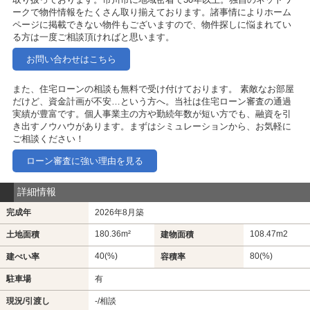
ークで物件情報をたくさん取り揃えております。諸事情によりホーム
ページに掲載できない物件もございますので、物件探しに悩まれてい
る方は一度ご相談頂ければと思います。
お問い合わせはこちら
また、住宅ローンの相談も無料で受け付けております。 素敵なお部屋
だけど、資金計画が不安…という方へ。当社は住宅ローン審査の通過
実績が豊富です。個人事業主の方や勤続年数が短い方でも、融資を引
き出すノウハウがあります。まずはシミュレーションから、お気軽に
ご相談ください！
ローン審査に強い理由を見る
詳細情報
完成年
2026年8月築
180.36m²
108.47m
2
土地面積
建物面積
40(%)
80(%)
建ぺい率
容積率
駐車場
有
現況/引渡し
-/相談