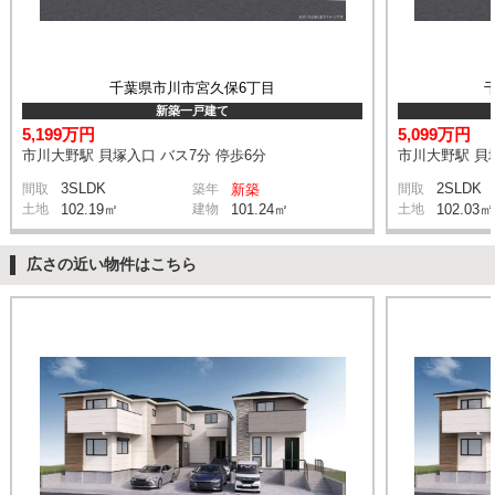
千葉県市川市宮久保6丁目
新築一戸建て
5,199万円
5,099万円
市川大野駅 貝塚入口 バス7分 停歩6分
市川大野駅 貝塚
3SLDK
2SLDK
間取
築年
新築
間取
土地
102.19㎡
建物
101.24㎡
土地
102.03㎡
広さの近い物件はこちら