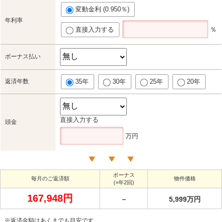
変動金利 (0.950％)
年利率
直接入力する
％
ボーナス払い
返済年数
35年
30年
25年
20年
直接入力する
頭金
万円
ボーナス
毎月のご返済額
物件価格
(×年2回)
167,948円
－
5,999万円
※返済金額はあくまでも目安です。