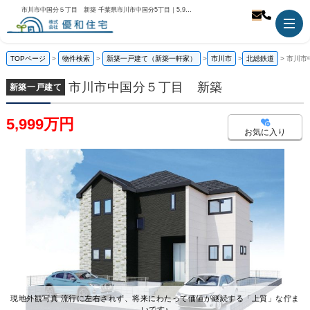
市川市中国分５丁目 新築 千葉県市川市中国分5丁目｜5,999万円の新築一戸建て｜株式会社優和住宅
TOPページ
物件検索
新築一戸建て（新築一軒家）
市川市
北総鉄道
市川市
市川市中国分５丁目 新築
新築一戸建て
5,999万円
お気に入り
現地外観写真 流行に左右されず、将来にわたって価値が継続する「上質」な佇ま
いです♪