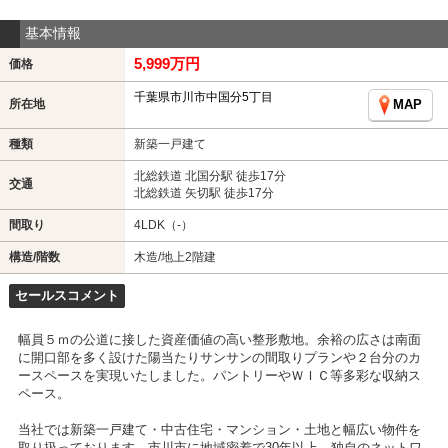
基本情報
5,999万円
価格
千葉県市川市中国分5丁目
所在地
MAP
種類
新築一戸建て
北総鉄道 北国分駅 徒歩17分
交通
北総鉄道 矢切駅 徒歩17分
間取り
4LDK（-）
構造/階数
木造/地上2階建
セールスコメント
幅員５ｍの公道に接した資産価値の高い整形敷地。余裕の広さは南面
に開口部を多く設けた陽当たりサンサンの間取りプランや２台分のカ
ースペースを実現いたしました。パントリーやＷＩＣ等多彩な収納ス
ペース。
当社では新築一戸建て・中古住宅・マンション・土地と幅広い物件を
取り扱っております。市川市に地域密着で30年以上。独自のネットワ