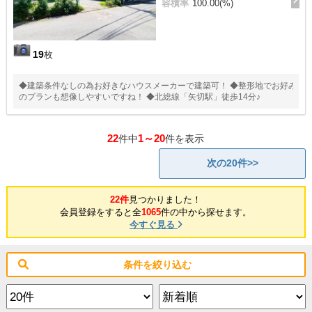
容積率
100.00(%)
19
枚
◆建築条件なしの為お好きなハウスメーカーで建築可！ ◆整形地でお好み
のプランも想像しやすいですね！ ◆北総線「矢切駅」徒歩14分♪
22
1～20
件中
件を表示
次の20件>>
22件
見つかりました！
会員登録をすると全
1065
件の中から探せます。
今すぐ見る
条件を絞り込む