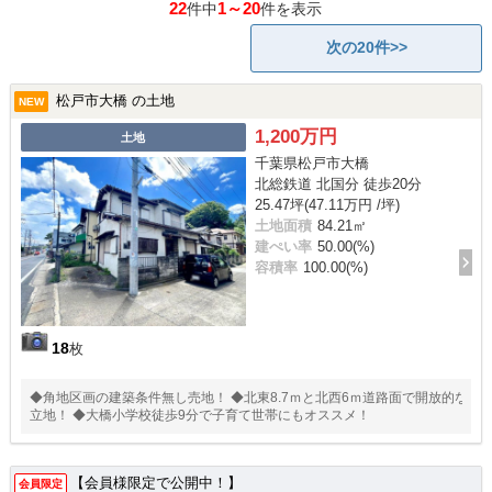
22
1～20
件中
件を表示
次の20件>>
松戸市大橋 の土地
NEW
1,200万円
土地
千葉県松戸市大橋
北総鉄道 北国分 徒歩20分
25.47坪(47.11万円 /坪)
土地面積
84.21㎡
建ぺい率
50.00(%)
容積率
100.00(%)
18
枚
◆角地区画の建築条件無し売地！ ◆北東8.7ｍと北西6ｍ道路面で開放的な
立地！ ◆大橋小学校徒歩9分で子育て世帯にもオススメ！
【会員様限定で公開中！】
会員限定