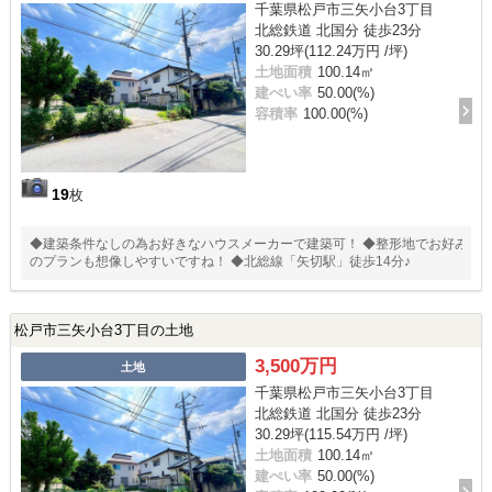
千葉県松戸市三矢小台3丁目
北総鉄道 北国分 徒歩23分
30.29坪(112.24万円 /坪)
土地面積
100.14㎡
建ぺい率
50.00(%)
容積率
100.00(%)
19
枚
◆建築条件なしの為お好きなハウスメーカーで建築可！ ◆整形地でお好み
のプランも想像しやすいですね！ ◆北総線「矢切駅」徒歩14分♪
松戸市三矢小台3丁目の土地
3,500万円
土地
千葉県松戸市三矢小台3丁目
北総鉄道 北国分 徒歩23分
30.29坪(115.54万円 /坪)
土地面積
100.14㎡
建ぺい率
50.00(%)