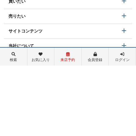
買いたい
売りたい
サイトコンテンツ
当社について
検索
お気に入り
来店予約
会員登録
ログイン
お気に入り物件一覧
物件閲覧履歴
検索履歴
ログイン
047-335-6000
営業時間：9:00～19:00
定休日：毎週水曜日・年末年始・お盆
住所：千葉県市川市八幡1-4-24