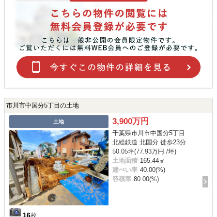
市川市中国分5丁目の土地
3,900万円
土地
千葉県市川市中国分5丁目
北総鉄道 北国分 徒歩23分
50.05坪(77.93万円 /坪)
土地面積
165.44㎡
建ぺい率
40.00(%)
容積率
80.00(%)
16
枚