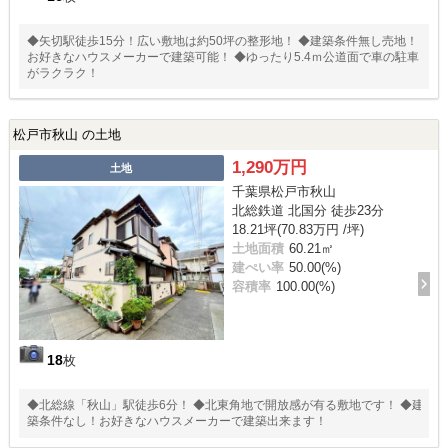
◆矢切駅徒歩15分！広い敷地は約50坪の整形地！ ◆建築条件無し売地！
お好きなハウスメーカーで建築可能！ ◆ゆったり5.4ｍ公道面で車の駐車
がラクラク！
松戸市秋山 の土地
1,290万円
土地
千葉県松戸市秋山
北総鉄道 北国分 徒歩23分
18.21坪(70.83万円 /坪)
土地面積
60.21㎡
建ぺい率
50.00(%)
容積率
100.00(%)
18
枚
◆北総線「秋山」駅徒歩6分！ ◆北東角地で開放感が有る敷地です！ ◆建
築条件なし！お好きなハウスメーカーで建築出来ます！