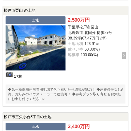
松戸市栗山 の土地
2,590万円
土地
千葉県松戸市栗山
北総鉄道 北国分 徒歩37分
38.39坪(67.47万円 /坪)
土地面積
126.91㎡
建ぺい率
50.00(%)
容積率
100.00(%)
17
枚
◆第一種低層住居専用地域で落ち着いた住環境が魅力！ ◆建築条件なしの
為、お好みのハウスメーカーで建築可！ ◆参考プラン取り寄せもお気軽
にお申し付けください♪
松戸市三矢小台3丁目の土地
3,400万円
土地