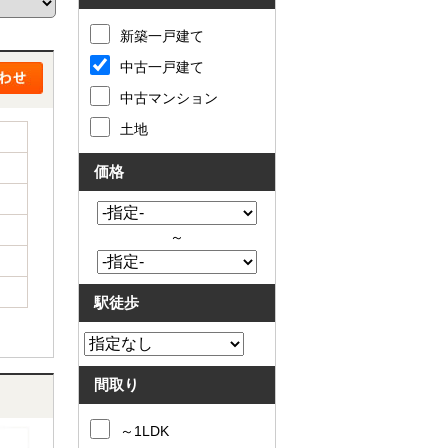
た
要
い
代
新築一戸建て
住
表
中古一戸建て
宅
挨
ロ
拶
中古マンション
ー
キ
ン
ッ
土地
滞
ズ
納
コ
価格
売
ー
却
ナ
コ
ー
ラ
ア
～
ム
ク
売
セ
却
ス
実
駅徒歩
お
績
問
売
合
却
せ
の
来
間取り
流
店
れ
予
仲
約
～1LDK
介
LINE