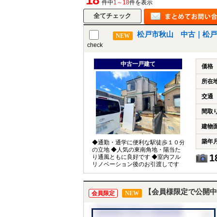
18
件中
1～18
件を表示
松戸市秋山 中古｜松戸
NEW
check
中古一戸建て
価格
所在
交通
間取
建物
築年
◆通勤・通学に便利な駅徒歩１０分
の立地 ◆人気の東南角地・陽当た
1
り通風ともに良好です ◆室内フル
リノベーション後のお引渡しです
【会員様限定で公開中
会員限定
NEW