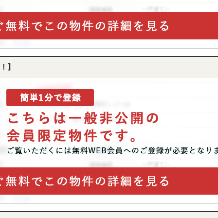
産
購
入
専
門
ペ
ー
！】
ジ
へ