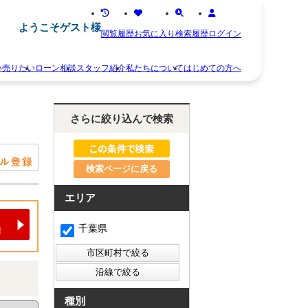
ようこそゲスト様
閲覧履歴
お気に入り
検索履歴
ログイン
い
売りたい
ローン相談
スタッフ紹介
私たちについて
はじめての方へ
離
お
婚
知
さらに絞り込んで検索
不
ら
動
せ
産
ス
相
タ
続
検索ページに戻る
ッ
空
フ
き
紹
エリア
家
介
住
お
千葉県
み
客
替
様
え
の
早
声
く
会
売
社
種別
り
概