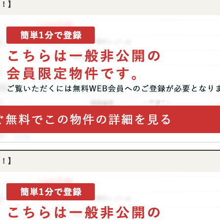
！】
！】