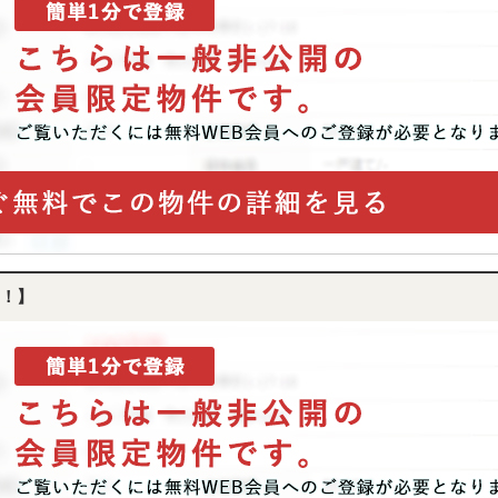
ら
探
す
月々
返済
6万
円
月々
返済
7万
円
月々
返済
8万
！】
円
月々
返済
9万
円
月々
返済
10
万円
不
動