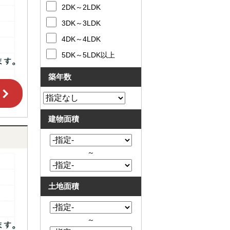
2DK～2LDK
と
問合
買
せ
3DK～3LDK
取
の
4DK～4LDK
違
い
5DK～5LDK以上
売
却
築年数
時
の
諸
費
建物面積
用
高
く
売
～
る
ポ
イ
ン
土地面積
ト
必
要
～
な
書