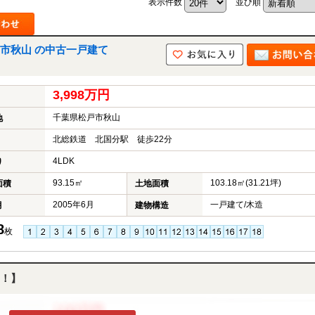
表示件数
並び順
中
古
マ
ン
市秋山 の中古一戸建て
シ
ョ
ン
3,998万円
市
川
千葉県松戸市秋山
地
市
松
北総鉄道 北国分駅 徒歩22分
戸
4LDK
市
り
船
93.15㎡
103.18㎡(31.21坪)
面積
土地面積
橋
市
2005年6月
一戸建て/木造
月
建物構造
町
名
8
枚
か
ら
探
す
！】
学
区
か