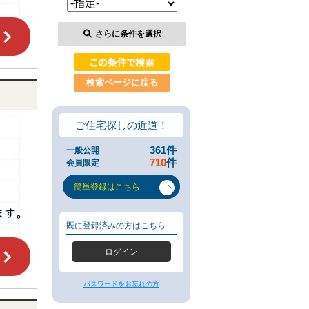
類
と
さらに条件を選択
は
無
料
売
検索ページに戻る
却
相
談
そ
ご住宅探しの近道！
の
場
361
件
一般公開
で
710
件
会員限定
AI
査
簡単登録はこちら
定
不
動
既に登録済みの方はこちら
産
売
ログイン
却
専
門
パスワードをお忘れの方
ペ