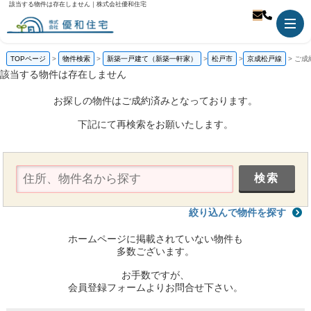
該当する物件は存在しません｜株式会社優和住宅
TOPページ
物件検索
新築一戸建て（新築一軒家）
松戸市
京成松戸線
ご成
該当する物件は存在しません
お探しの物件はご成約済みとなっております。
下記にて再検索をお願いたします。
絞り込んで物件を探す
ホームページに掲載されていない物件も
多数ございます。
お手数ですが、
会員登録フォームよりお問合せ下さい。