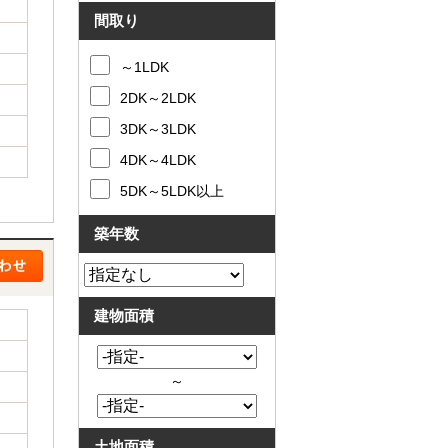
と
問合
間取り
買
せ
取
～1LDK
の
違
2DK～2LDK
い
売
3DK～3LDK
却
時
4DK～4LDK
の
5DK～5LDK以上
諸
費
用
築年数
高
く
売
る
建物面積
ポ
イ
ン
ト
～
必
要
な
土地面積
書