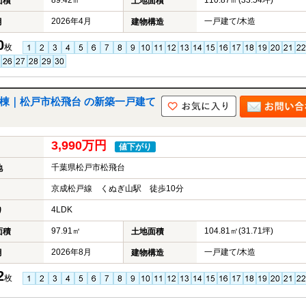
89.42㎡
110.87㎡(33.54坪)
面積
土地面積
産
2026年4月
一戸建て/木造
月
建物構造
購
入
0
枚
専
門
ペ
ー
ジ
棟｜松戸市松飛台 の新築一戸建て
へ
3,990万円
値下がり
千葉県松戸市松飛台
地
京成松戸線 くぬぎ山駅 徒歩10分
4LDK
り
97.91㎡
104.81㎡(31.71坪)
面積
土地面積
2026年8月
一戸建て/木造
月
建物構造
2
枚