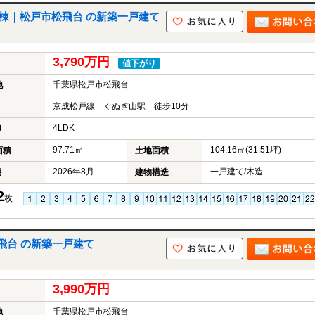
棟｜松戸市松飛台 の新築一戸建て
3,790万円
値下がり
千葉県松戸市松飛台
地
京成松戸線 くぬぎ山駅 徒歩10分
4LDK
り
97.71㎡
104.16㎡(31.51坪)
面積
土地面積
2026年8月
一戸建て/木造
月
建物構造
2
枚
飛台 の新築一戸建て
3,990万円
千葉県松戸市松飛台
地