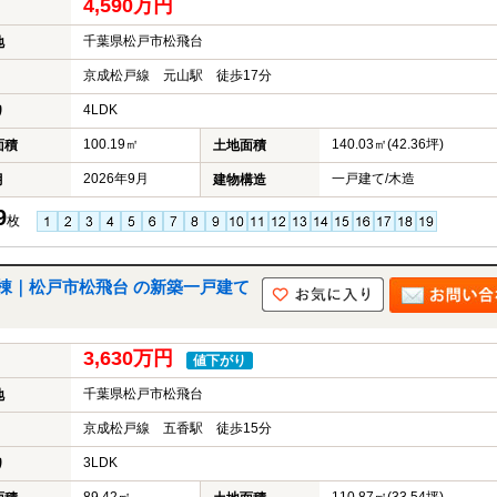
4,590万円
ら
探
千葉県松戸市松飛台
地
す
京成松戸線 元山駅 徒歩17分
月々
返済
4LDK
り
6万
円
100.19㎡
140.03㎡(42.36坪)
面積
土地面積
月々
返済
2026年9月
一戸建て/木造
月
建物構造
7万
9
円
枚
月々
返済
8万
棟｜松戸市松飛台 の新築一戸建て
円
月々
返済
3,630万円
9万
値下がり
円
千葉県松戸市松飛台
地
月々
返済
京成松戸線 五香駅 徒歩15分
10
万円
3LDK
り
不
動