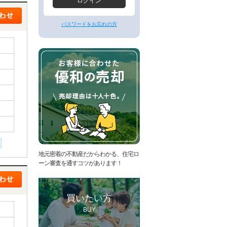
ー
ログイン
ジ
へ
パスワードをお忘れの方
地元密着の不動産だからわかる、住宅ロ
ーン審査を通すコツがあります！
買いたい方
BUY