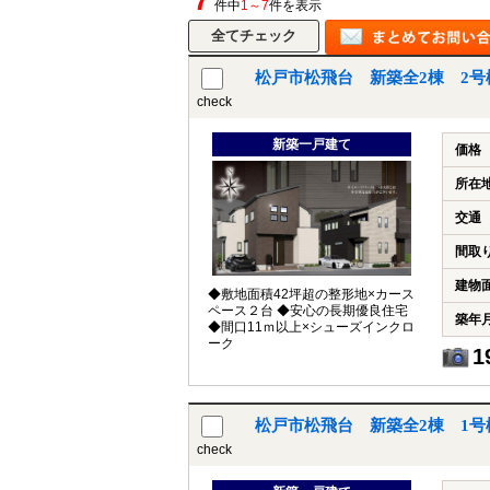
7
件中
1～7
件を表示
松戸市松飛台 新築全2棟 2号
check
新築一戸建て
価格
所在
交通
間取
建物
◆敷地面積42坪超の整形地×カース
ペース２台 ◆安心の長期優良住宅
築年
◆間口11ｍ以上×シューズインクロ
ーク
1
松戸市松飛台 新築全2棟 1号
check