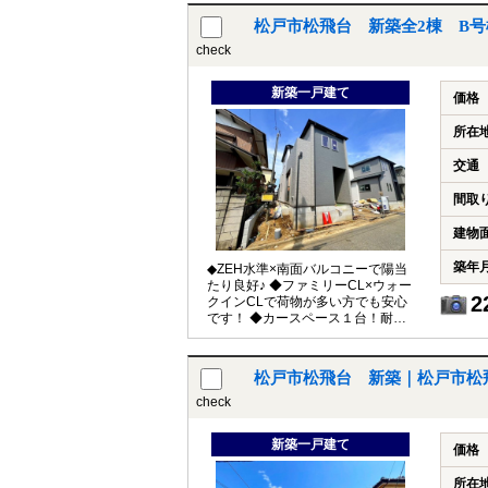
松戸市松飛台 新築全2棟 B号
check
新築一戸建て
価格
所在
交通
間取
建物
築年
◆ZEH水準×南面バルコニーで陽当
たり良好♪ ◆ファミリーCL×ウォー
2
クインCLで荷物が多い方でも安心
です！ ◆カースペース１台！耐震
等級３級！
松戸市松飛台 新築｜松戸市松
check
新築一戸建て
価格
所在