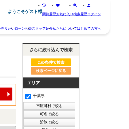
ようこそゲスト様
閲覧履歴
お気に入り
検索履歴
ログイン
い
売りたい
ローン相談
スタッフ紹介
私たちについて
はじめての方へ
離
お
婚
知
さらに絞り込んで検索
不
ら
動
せ
産
ス
相
タ
続
検索ページに戻る
ッ
空
フ
き
紹
エリア
家
介
住
お
千葉県
み
客
替
様
え
の
早
声
く
会
売
社
り
概