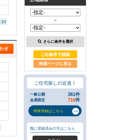
類
と
は
～
無
料
売
却
さらに条件を選択
相
談
そ
の
検索ページに戻る
場
で
AI
ご住宅探しの近道！
査
定
361
件
一般公開
不
710
件
会員限定
動
産
簡単登録はこちら
売
却
専
既に登録済みの方はこちら
門
ペ