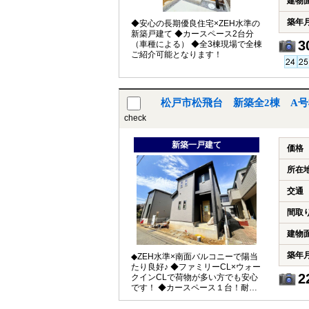
建物
築年
◆安心の長期優良住宅×ZEH水準の
新築戸建て ◆カースペース2台分
3
（車種による） ◆全3棟現場で全棟
ご紹介可能となります！
松戸市松飛台 新築全2棟 A号
check
新築一戸建て
価格
所在
交通
間取
建物
築年
◆ZEH水準×南面バルコニーで陽当
たり良好♪ ◆ファミリーCL×ウォー
2
クインCLで荷物が多い方でも安心
です！ ◆カースペース１台！耐震
等級３級！