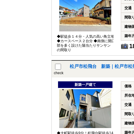
交通
間取
建物
築年
◆駅徒歩１４分・人気の高い角立地
◆カースペース２台分 ◆南側に開口
1
部を多く設けた陽当たりサンサン
の間取り
松戸市松飛台 新築｜松戸市松
check
新築一戸建て
価格
所在
交通
間取
建物
築年
◆大町駅徒歩9分！松飛台駅徒歩14