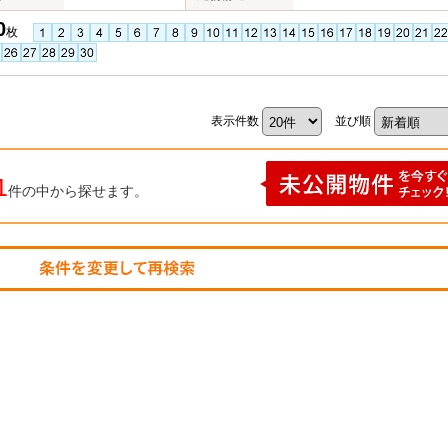
0
枚
表示件数
並び順
1
件の中から探せます。