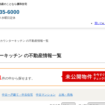
動産のことなら優和住宅
35-6000
:00 水曜日定休
買いた
物
件
検
 カウンターキッチン の不動産情報一覧
索
新
築
ターキッチン の不動産情報一覧
一
戸
建
て
中
1
件の中から探せます。
古
一
戸
建
中古一戸建て・中古住宅
中古マンション
土地・売地
て
土
地