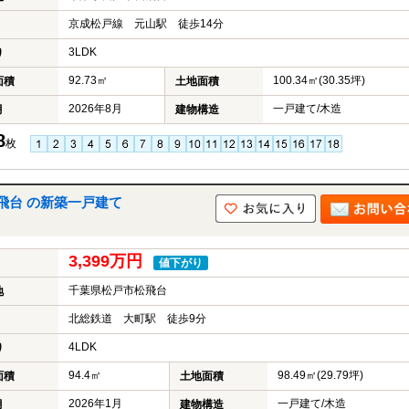
京成松戸線 元山駅 徒歩14分
3LDK
り
92.73㎡
100.34㎡(30.35坪)
面積
土地面積
2026年8月
一戸建て/木造
月
建物構造
8
枚
飛台 の新築一戸建て
3,399万円
値下がり
千葉県松戸市松飛台
地
北総鉄道 大町駅 徒歩9分
4LDK
り
94.4㎡
98.49㎡(29.79坪)
面積
土地面積
2026年1月
一戸建て/木造
月
建物構造