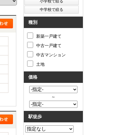
た
要
い
代
住
表
宅
挨
種別
ロ
拶
ー
キ
新築一戸建て
ン
ッ
滞
ズ
中古一戸建て
納
コ
売
ー
中古マンション
却
ナ
コ
ー
土地
ラ
ア
ム
ク
価格
売
セ
却
ス
実
お
績
問
～
売
合
却
せ
の
来
駅徒歩
流
店
れ
予
仲
約
介
LINE