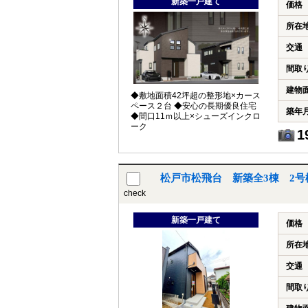
新築一戸建て
価格
所在
交通
間取
建物
◆敷地面積42坪超の整形地×カース
ペース２台 ◆安心の長期優良住宅
築年
◆間口11ｍ以上×シューズインクロ
ーク
1
松戸市松飛台 新築全3棟 2号
check
新築一戸建て
価格
所在
交通
間取