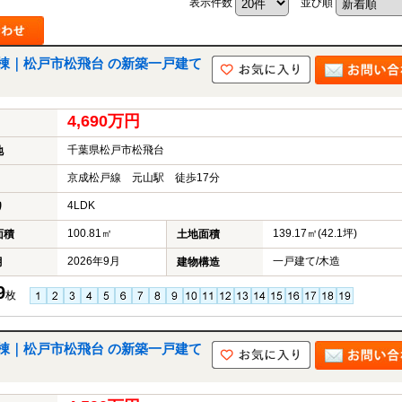
表示件数
並び順
中
古
マ
ン
棟｜松戸市松飛台 の新築一戸建て
シ
ョ
ン
4,690万円
市
川
千葉県松戸市松飛台
地
市
松
京成松戸線 元山駅 徒歩17分
戸
4LDK
市
り
船
100.81㎡
139.17㎡(42.1坪)
面積
土地面積
橋
市
2026年9月
一戸建て/木造
月
建物構造
町
名
9
枚
か
ら
探
棟｜松戸市松飛台 の新築一戸建て
す
学
区
か