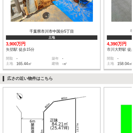
千葉県市川市中国分5丁目
土地
3,900万円
4,390万円
矢切駅 徒歩15分
市川大野駅 徒
-
-
-
間取
築年
間取
土地
165.44㎡
建物
-㎡
土地
158.04㎡
広さの近い物件はこちら