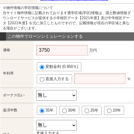
※物件情報の学区情報について
当サイト物件情報に記載されております通学区域(学区)情報は、国土数値情報ダ
ウンロードサービスが提供する小学校区データ【2021年度】及び中学校区デー
タ【2021年度】を元に加工したものですので、記載情報が現在の学区域と異な
る場合がございます。
この物件でローンシミュレーションする
価格
万円
変動金利 (0.950％)
年利率
直接入力する
％
ボーナス払い
返済年数
35年
30年
25年
20年
直接入力する