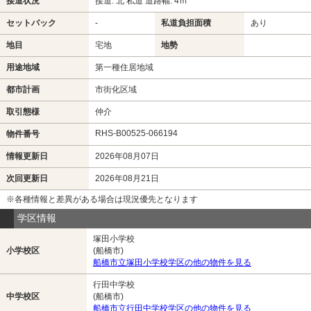
接道状況
接道: 北 私道 道路幅: 4ｍ
セットバック
-
私道負担面積
あり
地目
宅地
地勢
用途地域
第一種住居地域
都市計画
市街化区域
取引態様
仲介
RHS-B00525-066194
物件番号
情報更新日
2026年08月07日
次回更新日
2026年08月21日
※各種情報と差異がある場合は現況優先となります
学区情報
塚田小学校
小学校区
(船橋市)
船橋市立塚田小学校学区の他の物件を見る
行田中学校
中学校区
(船橋市)
船橋市立行田中学校学区の他の物件を見る