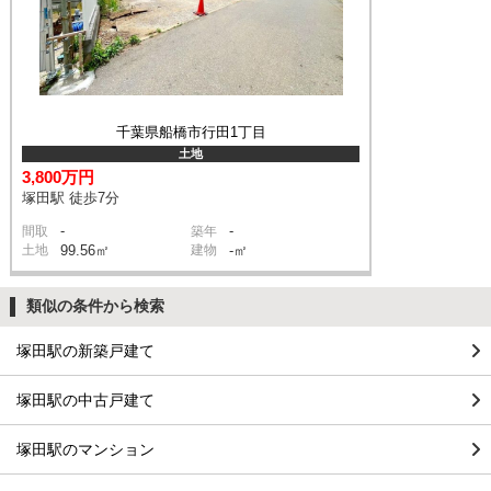
千葉県船橋市行田1丁目
土地
3,800万円
塚田駅 徒歩7分
-
-
間取
築年
土地
99.56㎡
建物
-㎡
類似の条件から検索
塚田駅の新築戸建て
塚田駅の中古戸建て
塚田駅のマンション