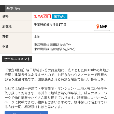
基本情報
3,750万円
価格
値下がり
千葉県船橋市行田1丁目
所在地
MAP
種類
土地
東武野田線 塚田駅 徒歩7分
交通
東武野田線 新船橋駅 徒歩26分
セールスコメント
【限定1区画】塚田駅徒歩7分の好立地に、広々とした約120坪の角地が
登場！建築条件はありませんので、お好きなハウスメーカーで理想の
邸宅を建築可能です。開放感あふれる特別な場所で新しい暮らしを。
当社では新築一戸建て・中古住宅・マンション・土地と幅広い物件を
取り扱っております。市川市に地域密着で30年以上。独自のネットワ
ークで物件情報をたくさん取り揃えております。諸事情によりホーム
ページに掲載できない物件もございますので、物件探しに悩まれてい
る方は一度ご相談頂ければと思います。