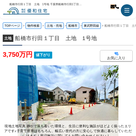
船橋市行田１丁目 土地 1号地 千葉県船橋市行田1丁目｜3,750万円の土地｜株式会社優和住宅
TOPページ
物件検索
土地・売地
船橋市
東武野田線
船橋市行田１丁目 土
船橋市行田１丁目 土地 1号地
土地
3,750万円
値下がり
お気に入り
現地土地写真 静かで落ち着いた環境と、生活に便利な施設がほどよく揃ったエリ
アです♪子育て世帯はもちろん、幅広い世代の方に安心して快適に暮らしていただ
けます！周辺施設に関してもお問い合わせください！