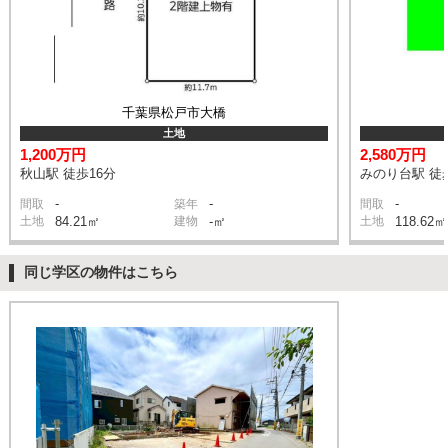
千葉県松戸市大橋
土地
1,200万円
2,580万円
秋山駅 徒歩16分
みのり台駅 徒
-
-
-
間取
築年
間取
土地
84.21㎡
建物
-㎡
土地
118.62㎡
同じ学区の物件はこちら