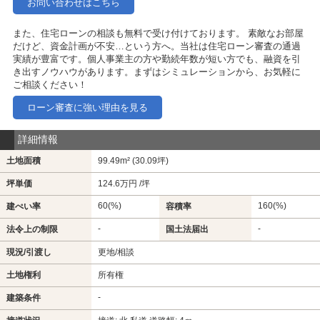
お問い合わせはこちら
また、住宅ローンの相談も無料で受け付けております。 素敵なお部屋
だけど、資金計画が不安…という方へ。当社は住宅ローン審査の通過
実績が豊富です。個人事業主の方や勤続年数が短い方でも、融資を引
き出すノウハウがあります。まずはシミュレーションから、お気軽に
ご相談ください！
ローン審査に強い理由を見る
詳細情報
土地面積
99.49m² (30.09坪)
坪単価
124.6万円 /坪
60(%)
160(%)
建ぺい率
容積率
-
-
法令上の制限
国土法届出
現況/引渡し
更地/相談
土地権利
所有権
-
建築条件