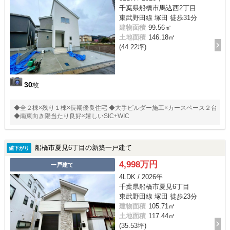
千葉県船橋市馬込西2丁目
東武野田線 塚田 徒歩31分
建物面積
99.56㎡
土地面積
146.18㎡
(44.22坪)
30
枚
◆全２棟×残り１棟×長期優良住宅 ◆大手ビルダー施工×カースペース２台
◆南東向き陽当たり良好×嬉しいSIC+WIC
船橋市夏見6丁目の新築一戸建て
値下がり
4,998万円
一戸建て
4LDK / 2026年
千葉県船橋市夏見6丁目
東武野田線 塚田 徒歩23分
建物面積
105.71㎡
土地面積
117.44㎡
(35.53坪)