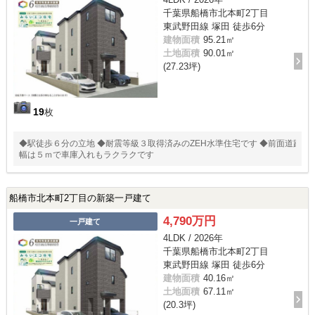
千葉県船橋市北本町2丁目
東武野田線 塚田 徒歩6分
建物面積
95.21㎡
土地面積
90.01㎡
(27.23坪)
19
枚
◆駅徒歩６分の立地 ◆耐震等級３取得済みのZEH水準住宅です ◆前面道路
幅は５ｍで車庫入れもラクラクです
船橋市北本町2丁目の新築一戸建て
4,790万円
一戸建て
4LDK / 2026年
千葉県船橋市北本町2丁目
東武野田線 塚田 徒歩6分
建物面積
40.16㎡
土地面積
67.11㎡
(20.3坪)