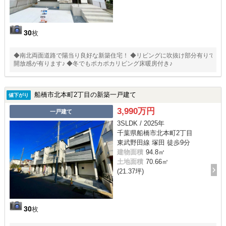
30
枚
◆南北両面道路で陽当り良好な新築住宅！ ◆リビングに吹抜け部分有りで
開放感が有ります♪ ◆冬でもポカポカリビング床暖房付き♪
船橋市北本町2丁目の新築一戸建て
値下がり
3,990万円
一戸建て
3SLDK / 2025年
千葉県船橋市北本町2丁目
東武野田線 塚田 徒歩9分
建物面積
94.8㎡
土地面積
70.66㎡
(21.37坪)
30
枚