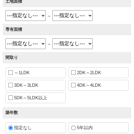
土地面積
～
専有面積
～
間取り
～1LDK
2DK～2LDK
3DK～3LDK
4DK～4LDK
5DK～5LDK以上
築年数
指定なし
5年以内