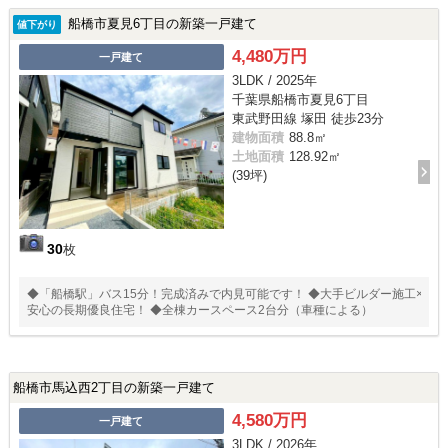
船橋市夏見6丁目の新築一戸建て
値下がり
4,480万円
一戸建て
3LDK / 2025年
千葉県船橋市夏見6丁目
東武野田線 塚田 徒歩23分
建物面積
88.8㎡
土地面積
128.92㎡
(39坪)
30
枚
◆「船橋駅」バス15分！完成済みで内見可能です！ ◆大手ビルダー施工×
安心の長期優良住宅！ ◆全棟カースペース2台分（車種による）
船橋市馬込西2丁目の新築一戸建て
4,580万円
一戸建て
3LDK / 2026年