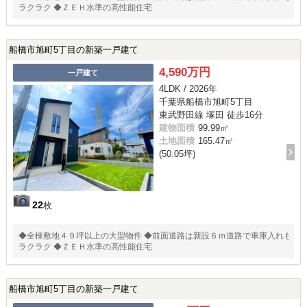
ラクラク ◆ＺＥＨ水準の高性能住宅
船橋市旭町5丁目の新築一戸建て
4,590万円
一戸建て
4LDK / 2026年
千葉県船橋市旭町5丁目
東武野田線 塚田 徒歩16分
建物面積
99.99㎡
土地面積
165.47㎡
(50.05坪)
22
枚
◆全棟敷地４９坪以上の大型物件 ◆前面道路は新設６ｍ道路で車庫入れも
ラクラク ◆ＺＥＨ水準の高性能住宅
船橋市旭町5丁目の新築一戸建て