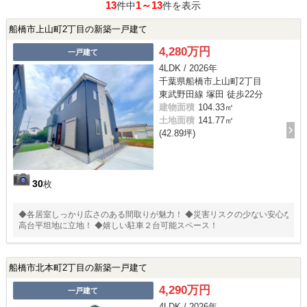
13
1～13
件中
件を表示
船橋市上山町2丁目の新築一戸建て
4,280万円
一戸建て
4LDK / 2026年
千葉県船橋市上山町2丁目
東武野田線 塚田 徒歩22分
建物面積
104.33㎡
土地面積
141.77㎡
(42.89坪)
30
枚
◆各居室しっかり広さのある間取りが魅力！ ◆災害リスクの少ない安心な
高台平坦地に立地！ ◆嬉しい駐車２台可能スペース！
船橋市北本町2丁目の新築一戸建て
4,290万円
一戸建て
4LDK / 2026年