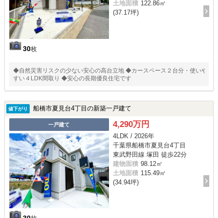
土地面積
122.86㎡
(37.17坪)
30
枚
◆自然災害リスクの少ない安心の高台立地 ◆カースペース２台分・使いや
すい４LDK間取り ◆安心の長期優良住宅です
船橋市夏見台4丁目の新築一戸建て
値下がり
4,290万円
一戸建て
4LDK / 2026年
千葉県船橋市夏見台4丁目
東武野田線 塚田 徒歩22分
建物面積
98.12㎡
土地面積
115.49㎡
(34.94坪)