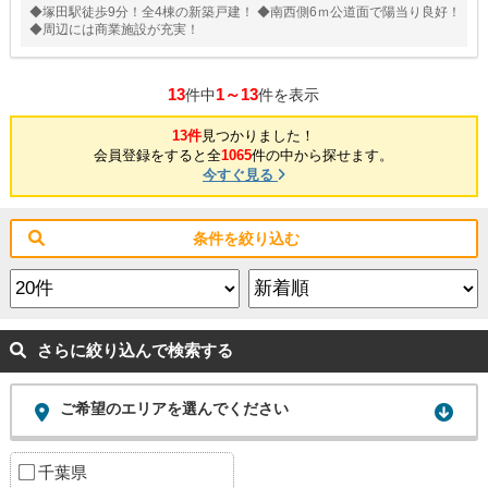
◆塚田駅徒歩9分！全4棟の新築戸建！ ◆南西側6ｍ公道面で陽当り良好！
◆周辺には商業施設が充実！
13
1～13
件中
件を表示
13件
見つかりました！
会員登録をすると全
1065
件の中から探せます。
今すぐ見る
条件を絞り込む
さらに絞り込んで検索する
ご希望のエリアを選んでください
千葉県