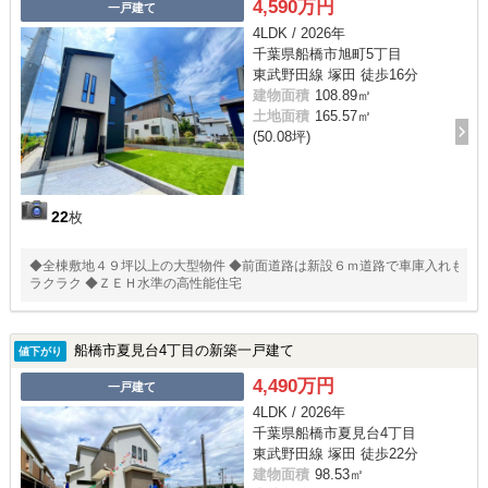
4,590万円
一戸建て
4LDK / 2026年
千葉県船橋市旭町5丁目
東武野田線 塚田 徒歩16分
建物面積
108.89㎡
土地面積
165.57㎡
(50.08坪)
22
枚
◆全棟敷地４９坪以上の大型物件 ◆前面道路は新設６ｍ道路で車庫入れも
ラクラク ◆ＺＥＨ水準の高性能住宅
船橋市夏見台4丁目の新築一戸建て
値下がり
4,490万円
一戸建て
4LDK / 2026年
千葉県船橋市夏見台4丁目
東武野田線 塚田 徒歩22分
建物面積
98.53㎡