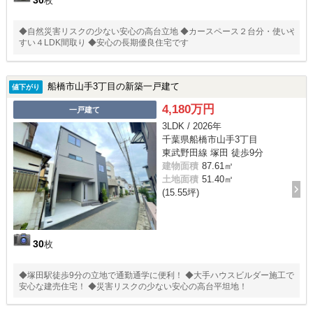
30
枚
◆自然災害リスクの少ない安心の高台立地 ◆カースペース２台分・使いや
すい４LDK間取り ◆安心の長期優良住宅です
船橋市山手3丁目の新築一戸建て
値下がり
4,180万円
一戸建て
3LDK / 2026年
千葉県船橋市山手3丁目
東武野田線 塚田 徒歩9分
建物面積
87.61㎡
土地面積
51.40㎡
(15.55坪)
30
枚
◆塚田駅徒歩9分の立地で通勤通学に便利！ ◆大手ハウスビルダー施工で
安心な建売住宅！ ◆災害リスクの少ない安心の高台平坦地！