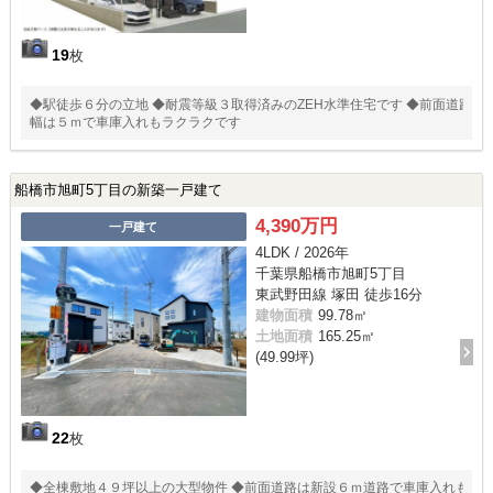
19
枚
◆駅徒歩６分の立地 ◆耐震等級３取得済みのZEH水準住宅です ◆前面道路
幅は５ｍで車庫入れもラクラクです
船橋市旭町5丁目の新築一戸建て
4,390万円
一戸建て
4LDK / 2026年
千葉県船橋市旭町5丁目
東武野田線 塚田 徒歩16分
建物面積
99.78㎡
土地面積
165.25㎡
(49.99坪)
22
枚
◆全棟敷地４９坪以上の大型物件 ◆前面道路は新設６ｍ道路で車庫入れも