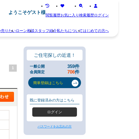
ようこそゲスト様
閲覧履歴
お気に入り
検索履歴
ログイン
い
売りたい
ローン相談
スタッフ紹介
私たちについて
はじめての方へ
離
お
婚
知
不
ら
ご住宅探しの近道！
動
せ
産
ス
359
件
一般公開
1
相
タ
706
件
会員限定
続
ッ
空
フ
簡単登録はこちら
き
紹
家
介
住
お
既に登録済みの方はこちら
み
客
替
様
ログイン
え
の
早
声
く
会
パスワードをお忘れの方
売
社
り
概