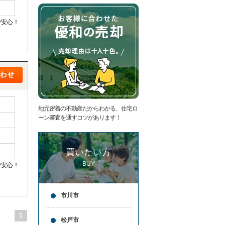
た
要
い
代
で安心！
住
表
宅
挨
ロ
拶
ー
キ
ン
ッ
滞
ズ
納
コ
売
ー
却
ナ
コ
ー
地元密着の不動産だからわかる、住宅ロ
ラ
ア
ーン審査を通すコツがあります！
ム
ク
売
セ
却
ス
買いたい方
実
お
績
問
BUY
で安心！
売
合
却
せ
の
来
市川市
流
店
れ
予
仲
約
1
松戸市
介
LINE