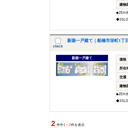
建物
◆ZE
◆3S
新築一戸建て｜船橋市栄町1丁
check
新築一戸建て
価格
所在
交通
建物
◆ZE
◆3S
2
件中
1～2
件を表示