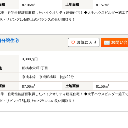
中
2
2
面積
土地面積
87.06m
81.57m
古
H水準・住宅性能評価取得したハイクオリティ建売住宅！ ◆大手ハウスビルダー施工
マ
ン
LDK・リビング15帖以上のバランスの良い間取り！
シ
ョ
ン
市
目分譲住宅
川
市
松
3,388万円
戸
市
船橋市栄町1丁目
地
船
橋
京成本線 京成船橋駅 徒歩22分
市
2
2
面積
土地面積
町
87.06m
81.56m
名
H水準・住宅性能評価取得したハイクオリティ建売住宅！ ◆大手ハウスビルダー施工
か
LDK・リビング15帖以上のバランスの良い間取り！
ら
探
す
学
区
か