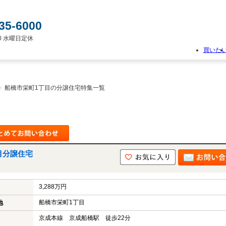
35-6000
:00 水曜日定休
買いた
物
件
検
船橋市栄町1丁目の分譲住宅特集一覧
索
新
築
一
戸
建
て
目分譲住宅
中
古
一
3,288万円
戸
建
船橋市栄町1丁目
地
て
土
京成本線 京成船橋駅 徒歩22分
地