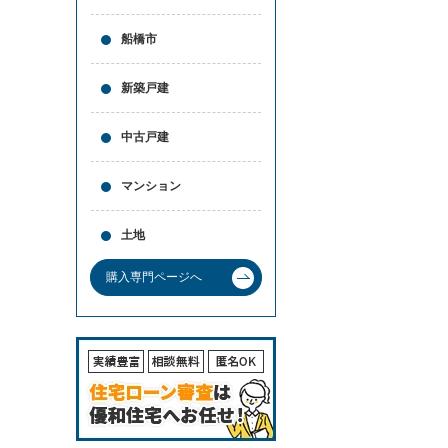
と
問合
買
せ
船橋市
取
の
違
新築戸建
い
売
中古戸建
却
時
の
マンション
諸
費
用
土地
高
く
購入専門ページへ
売
る
ポ
イ
ン
ト
必
要
な
書