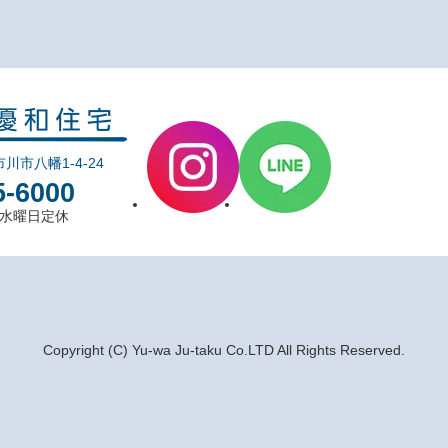
市川市八幡1-4-24
5-6000
0 水曜日定休
Copyright (C) Yu-wa Ju-taku Co.LTD All Rights Reserved.