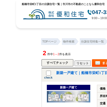
船橋市栄町1丁目の分譲住宅一覧｜市川市の不動産のことなら優和住宅
047-3
9:00～19
TOPページ
物件検索
分譲住宅特集一覧
2
件中
1～2
件を表示
新築一戸建て｜船橋市栄町1丁
check
新築一戸建て
価格
所在
交通