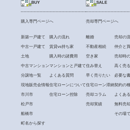
BUY
SALE
購入専門ページへ
売却専門ページへ
新築一戸建て
購入の流れ
離婚
売却の
中古一戸建て
賃貸vs持ち家
不動産相続
仲介と
土地
購入時の諸費用
空き家
売却時
中古マンション
マンションと戸建て
住み替え
高く売
分譲地一覧
よくある質問
早く売りたい
必要な
現地販売会情報
住宅ローンについて
住宅ローン滞納
契約の
市川市
住宅ローン控除
売却コラム
よくあ
松戸市
売却実績
無料売
船橋市
その場で
町名から探す