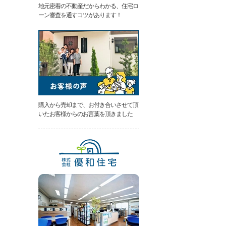
地元密着の不動産だからわかる、住宅ロ
類
ーン審査を通すコツがあります！
と
は
無
料
売
却
相
談
そ
の
購入から売却まで、お付き合いさせて頂
場
いたお客様からのお言葉を頂きました
で
AI
査
定
不
動
産
売
却
専
門
ペ