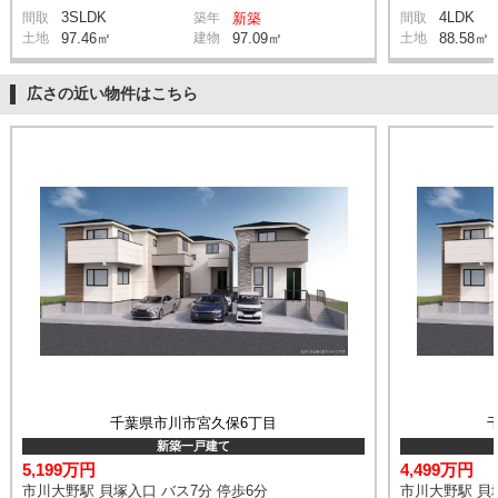
3SLDK
4LDK
間取
築年
新築
間取
土地
97.46㎡
建物
97.09㎡
土地
88.58㎡
広さの近い物件はこちら
千葉県市川市宮久保6丁目
新築一戸建て
5,199万円
4,499万円
市川大野駅 貝塚入口 バス7分 停歩6分
市川大野駅 貝塚