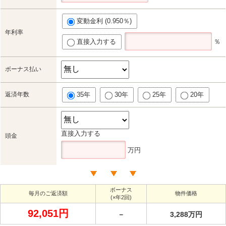
変動金利 (0.950％)
年利率
直接入力する
％
ボーナス払い
返済年数
35年
30年
25年
20年
直接入力する
頭金
万円
ボーナス
毎月のご返済額
物件価格
(×年2回)
92,051円
－
3,288万円