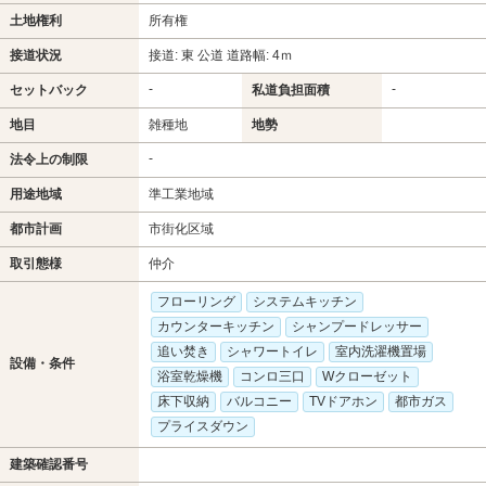
土地権利
所有権
接道状況
接道: 東 公道 道路幅: 4ｍ
-
-
セットバック
私道負担面積
地目
雑種地
地勢
-
法令上の制限
用途地域
準工業地域
都市計画
市街化区域
取引態様
仲介
フローリング
システムキッチン
カウンターキッチン
シャンプードレッサー
追い焚き
シャワートイレ
室内洗濯機置場
設備・条件
浴室乾燥機
コンロ三口
Wクローゼット
床下収納
バルコニー
TVドアホン
都市ガス
プライスダウン
建築確認番号