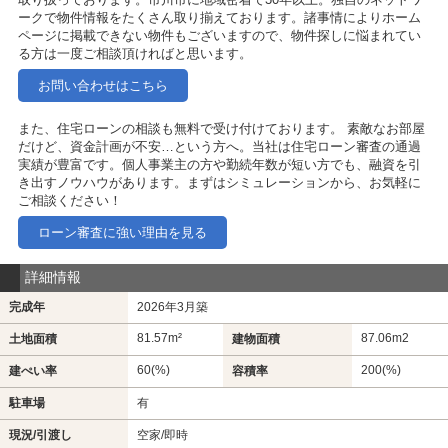
ークで物件情報をたくさん取り揃えております。諸事情によりホーム
ページに掲載できない物件もございますので、物件探しに悩まれてい
る方は一度ご相談頂ければと思います。
お問い合わせはこちら
また、住宅ローンの相談も無料で受け付けております。 素敵なお部屋
だけど、資金計画が不安…という方へ。当社は住宅ローン審査の通過
実績が豊富です。個人事業主の方や勤続年数が短い方でも、融資を引
き出すノウハウがあります。まずはシミュレーションから、お気軽に
ご相談ください！
ローン審査に強い理由を見る
詳細情報
完成年
2026年3月築
81.57m²
87.06m
2
土地面積
建物面積
60(%)
200(%)
建ぺい率
容積率
駐車場
有
現況/引渡し
空家/即時