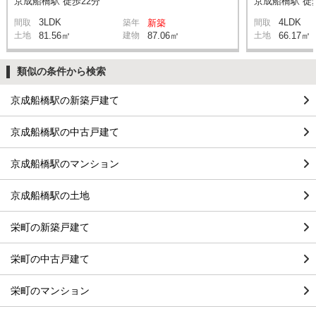
京成船橋駅 徒歩22分
京成船橋駅 徒
3LDK
4LDK
間取
築年
新築
間取
土地
81.56㎡
建物
87.06㎡
土地
66.17㎡
類似の条件から検索
京成船橋駅の新築戸建て
京成船橋駅の中古戸建て
京成船橋駅のマンション
京成船橋駅の土地
栄町の新築戸建て
栄町の中古戸建て
栄町のマンション