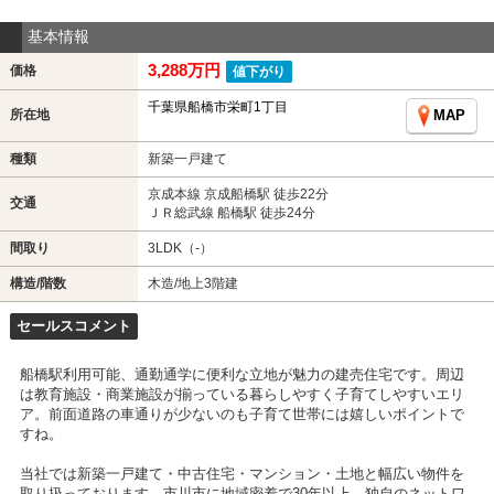
基本情報
3,288万円
価格
値下がり
千葉県船橋市栄町1丁目
所在地
MAP
種類
新築一戸建て
京成本線 京成船橋駅 徒歩22分
交通
ＪＲ総武線 船橋駅 徒歩24分
間取り
3LDK（-）
構造/階数
木造/地上3階建
セールスコメント
船橋駅利用可能、通勤通学に便利な立地が魅力の建売住宅です。周辺
は教育施設・商業施設が揃っている暮らしやすく子育てしやすいエリ
ア。前面道路の車通りが少ないのも子育て世帯には嬉しいポイントで
すね。
当社では新築一戸建て・中古住宅・マンション・土地と幅広い物件を
取り扱っております。市川市に地域密着で30年以上。独自のネットワ