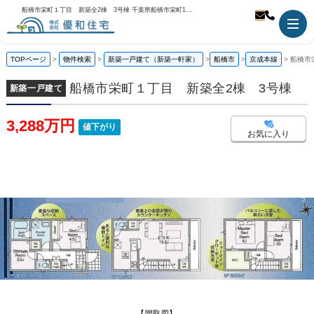
船橋市栄町１丁目 新築全2棟 3号棟 千葉県船橋市栄町1丁目｜3,288万円の新築一戸建て｜株式会社優和住宅
TOPページ
物件検索
新築一戸建て（新築一軒家）
船橋市
京成本線
船橋市
船橋市栄町１丁目 新築全2棟 3号棟
新築一戸建て
3,288万円
値下がり
お気に入り
【間取図】