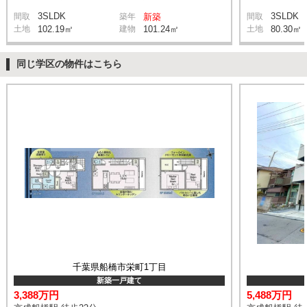
3SLDK
3SLDK
間取
築年
新築
間取
土地
102.19㎡
建物
101.24㎡
土地
80.30㎡
同じ学区の物件はこちら
千葉県船橋市栄町1丁目
新築一戸建て
3,388万円
5,488万円