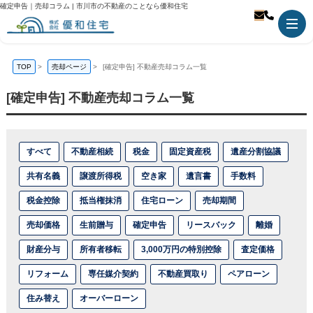
確定申告｜売却コラム | 市川市の不動産のことなら優和住宅
TOP
>
売却ページ
>
[確定申告] 不動産売却コラム一覧
[確定申告] 不動産売却コラム一覧
すべて
不動産相続
税金
固定資産税
遺産分割協議
共有名義
譲渡所得税
空き家
遺言書
手数料
税金控除
抵当権抹消
住宅ローン
売却期間
売却価格
生前贈与
確定申告
リースバック
離婚
財産分与
所有者移転
3,000万円の特別控除
査定価格
リフォーム
専任媒介契約
不動産買取り
ペアローン
住み替え
オーバーローン