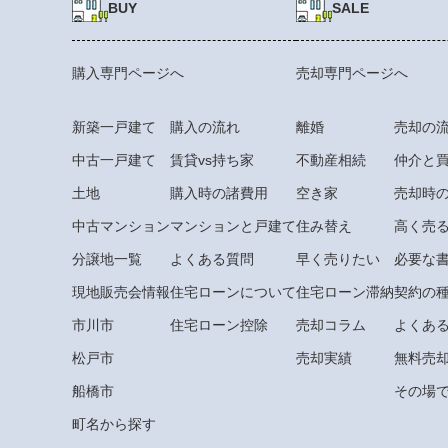
BUY
SALE
購入専門ページへ
売却専門ページへ
新築一戸建て
購入の流れ
離婚
売却の
中古一戸建て
賃貸vs持ち家
不動産相続
仲介と
土地
購入時の諸費用
空き家
売却時
中古マンション
マンションと戸建て
住み替え
高く売
分譲地一覧
よくある質問
早く売りたい
必要な
現地販売会情報
住宅ローンについて
住宅ローン滞納
契約の
市川市
住宅ローン控除
売却コラム
よくあ
松戸市
売却実績
無料売
船橋市
その場で
町名から探す