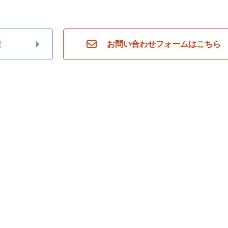
ら
探
す
月々
索
お問い合わせフォームはこちら
返済
6万
円
月々
返済
7万
円
月々
返済
8万
円
月々
返済
9万
円
月々
返済
10
万円
不
動