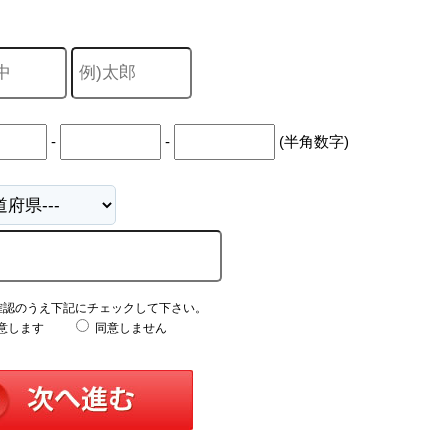
中
古
マ
ン
シ
ョ
ン
市
-
-
(半角数字)
川
市
松
戸
市
船
橋
市
町
確認のうえ下記にチェックして下さい。
名
意します
同意しません
か
ら
探
す
学
区
か