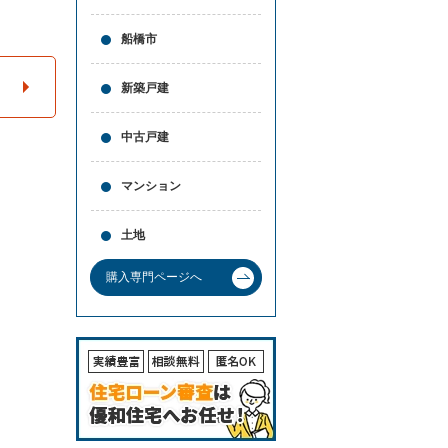
と
問合
買
せ
船橋市
取
の
違
新築戸建
い
売
中古戸建
却
時
の
マンション
諸
費
用
土地
高
く
購入専門ページへ
売
る
ポ
イ
ン
ト
必
要
な
書