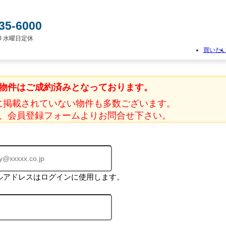
35-6000
:00 水曜日定休
買いた
物
件
物件はご成約済みとなっております。
検
索
に掲載されていない物件も多数ございます。
新
、会員登録フォームよりお問合せ下さい。
築
一
戸
建
て
中
古
ルアドレスはログインに使用します。
一
戸
建
て
土
地