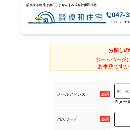
該当する物件は存在しません｜株式会社優和住宅
047-3
9:00～19
お探しの
ホームページ
お手数ですが
メールアドレス
必須
※メー
パスワード
必須