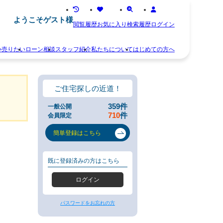
ようこそゲスト様
閲覧履歴
お気に入り
検索履歴
ログイン
い
売りたい
ローン相談
スタッフ紹介
私たちについて
はじめての方へ
離
お
婚
知
不
ら
ご住宅探しの近道！
動
せ
産
ス
359
件
一般公開
相
タ
710
件
会員限定
続
ッ
空
フ
簡単登録はこちら
き
紹
家
介
住
お
既に登録済みの方はこちら
み
客
替
様
ログイン
え
の
早
声
く
会
パスワードをお忘れの方
売
社
り
概