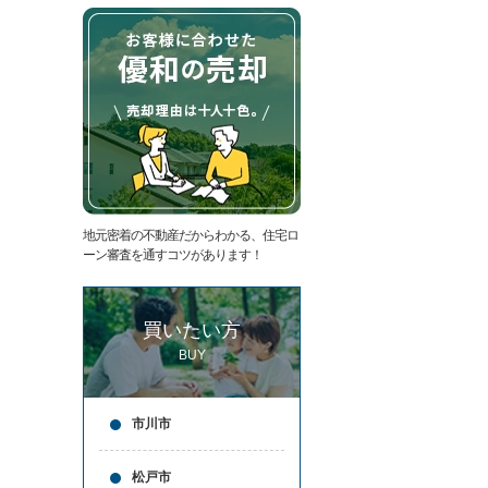
た
要
い
代
住
表
宅
挨
ロ
拶
ー
キ
ン
ッ
滞
ズ
納
コ
売
ー
却
ナ
コ
ー
地元密着の不動産だからわかる、住宅ロ
ラ
ア
ーン審査を通すコツがあります！
ム
ク
売
セ
却
ス
買いたい方
実
お
績
問
BUY
売
合
却
せ
の
来
市川市
流
店
れ
予
仲
約
松戸市
介
LINE