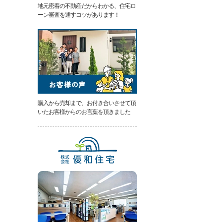
地元密着の不動産だからわかる、住宅ロ
類
ーン審査を通すコツがあります！
と
は
無
料
売
却
相
談
そ
の
購入から売却まで、お付き合いさせて頂
場
いたお客様からのお言葉を頂きました
で
AI
査
定
不
動
産
売
却
専
門
ペ