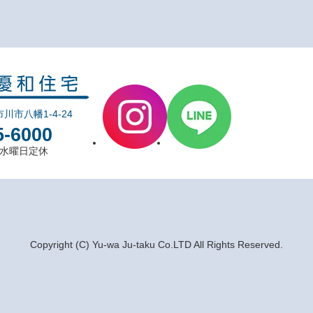
市川市八幡1-4-24
5-6000
0 水曜日定休
Copyright (C) Yu-wa Ju-taku Co.LTD All Rights Reserved.