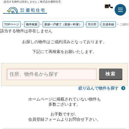
該当する物件は存在しません｜株式会社優和住宅
TOPページ
物件検索
新築一戸建て（新築一軒家）
市川市
京成本線
ご成約
該当する物件は存在しません
お探しの物件はご成約済みとなっております。
下記にて再検索をお願いたします。
絞り込んで物件を探す
ホームページに掲載されていない物件も
多数ございます。
お手数ですが、
会員登録フォームよりお問合せ下さい。