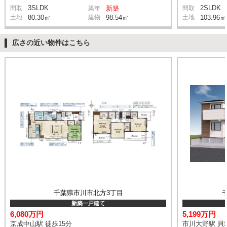
3SLDK
2SLDK
間取
築年
新築
間取
土地
80.30㎡
建物
98.54㎡
土地
103.96㎡
広さの近い物件はこちら
千葉県市川市北方3丁目
新築一戸建て
6,080万円
5,199万円
京成中山駅 徒歩15分
市川大野駅 貝塚