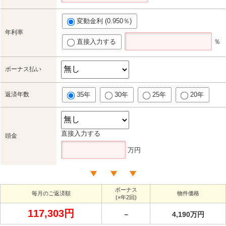
変動金利 (0.950％)
年利率
直接入力する
％
ボーナス払い
返済年数
35年
30年
25年
20年
直接入力する
頭金
万円
ボーナス
毎月のご返済額
物件価格
(×年2回)
117,303円
－
4,190万円