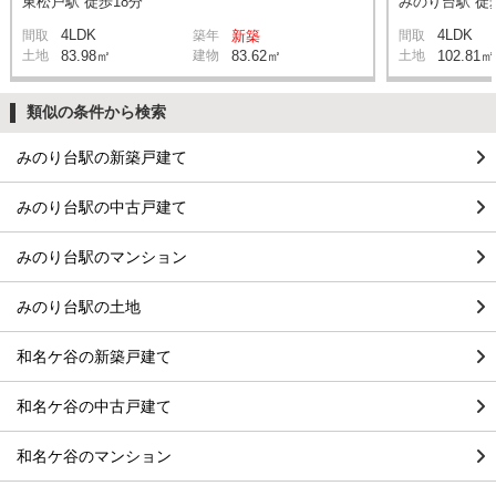
東松戸駅 徒歩18分
みのり台駅 徒
4LDK
4LDK
間取
築年
新築
間取
土地
83.98㎡
建物
83.62㎡
土地
102.81㎡
類似の条件から検索
みのり台駅の新築戸建て
みのり台駅の中古戸建て
みのり台駅のマンション
みのり台駅の土地
和名ケ谷の新築戸建て
和名ケ谷の中古戸建て
和名ケ谷のマンション