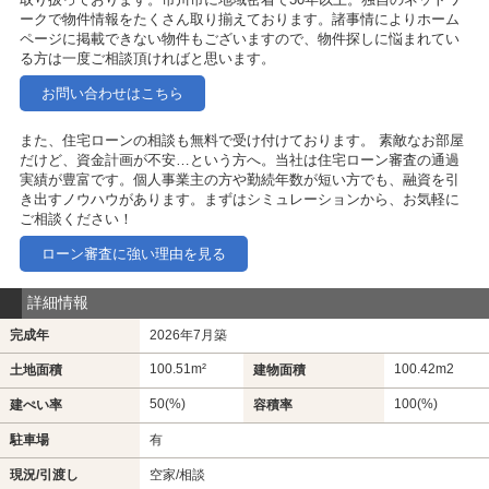
ークで物件情報をたくさん取り揃えております。諸事情によりホーム
ページに掲載できない物件もございますので、物件探しに悩まれてい
る方は一度ご相談頂ければと思います。
お問い合わせはこちら
また、住宅ローンの相談も無料で受け付けております。 素敵なお部屋
だけど、資金計画が不安…という方へ。当社は住宅ローン審査の通過
実績が豊富です。個人事業主の方や勤続年数が短い方でも、融資を引
き出すノウハウがあります。まずはシミュレーションから、お気軽に
ご相談ください！
ローン審査に強い理由を見る
詳細情報
完成年
2026年7月築
100.51m²
100.42m
2
土地面積
建物面積
50(%)
100(%)
建ぺい率
容積率
駐車場
有
現況/引渡し
空家/相談