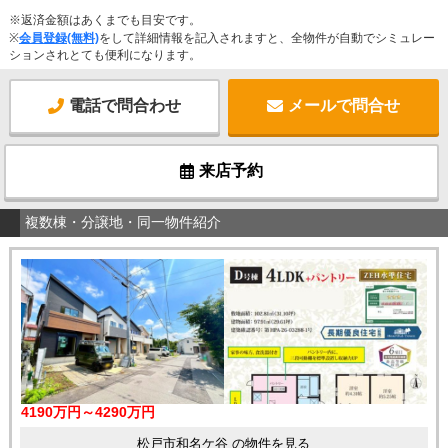
※返済金額はあくまでも目安です。
※
会員登録(無料)
をして詳細情報を記入されますと、全物件が自動でシミュレー
ションされとても便利になります。
電話で問合わせ
メールで問合せ
来店予約
複数棟・分譲地・同一物件紹介
4190万円～4290万円
松戸市和名ケ谷 の物件を見る