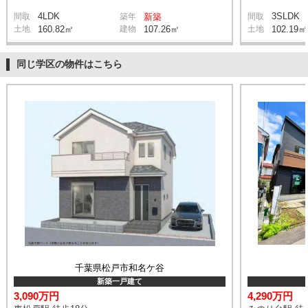
4LDK
3SLDK
間取
築年
新築
間取
土地
160.82㎡
建物
107.26㎡
土地
102.19㎡
同じ学区の物件はこちら
千葉県松戸市和名ケ谷
新築一戸建て
3,090万円
4,290万円