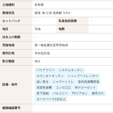
土地権利
所有権
接道状況
接道: 南 公道 道路幅: 5.6ｍ
-
-
セットバック
私道負担面積
地目
宅地
地勢
-
法令上の制限
用途地域
第一種低層住居専用地域
都市計画
市街化区域
取引態様
仲介
バリアフリー
システムキッチン
カウンターキッチン
シャンプードレッサー
追い焚き
シャワートイレ
室内洗濯機置場
設備・条件
浴室乾燥機
コンロ三口
Wクローゼット
床下収納
バルコニー
TVドアホン
都市ガス
カースペース2台以上
建築確認番号