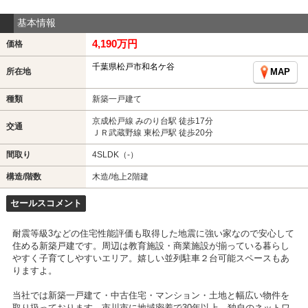
基本情報
4,190万円
価格
千葉県松戸市和名ケ谷
所在地
MAP
種類
新築一戸建て
京成松戸線 みのり台駅 徒歩17分
交通
ＪＲ武蔵野線 東松戸駅 徒歩20分
間取り
4SLDK（-）
構造/階数
木造/地上2階建
セールスコメント
耐震等級3などの住宅性能評価も取得した地震に強い家なので安心して
住める新築戸建です。周辺は教育施設・商業施設が揃っている暮らし
やすく子育てしやすいエリア。嬉しい並列駐車２台可能スペースもあ
りますよ。
当社では新築一戸建て・中古住宅・マンション・土地と幅広い物件を
取り扱っております。市川市に地域密着で30年以上。独自のネットワ