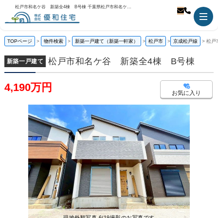
松戸市和名ケ谷 新築全4棟 B号棟 千葉県松戸市和名ケ谷 ｜4,190万円の新築一戸建て｜株式会社優和住宅
TOPページ
物件検索
新築一戸建て（新築一軒家）
松戸市
京成松戸線
松戸
松戸市和名ケ谷 新築全4棟 B号棟
新築一戸建て
4,190万円
お気に入り
現地外観写真 6/19撮影のお写真です