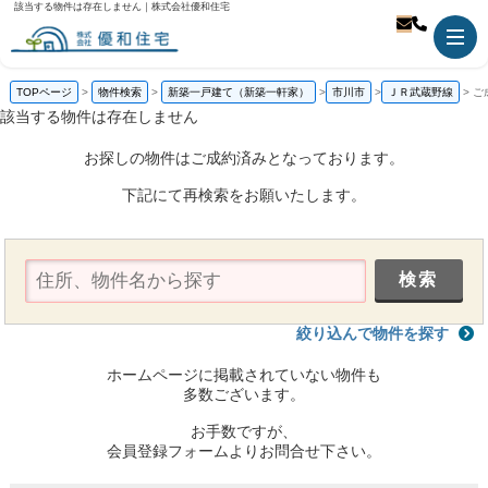
該当する物件は存在しません｜株式会社優和住宅
TOPページ
物件検索
新築一戸建て（新築一軒家）
市川市
ＪＲ武蔵野線
ご
該当する物件は存在しません
お探しの物件はご成約済みとなっております。
下記にて再検索をお願いたします。
絞り込んで物件を探す
ホームページに掲載されていない物件も
多数ございます。
お手数ですが、
会員登録フォームよりお問合せ下さい。