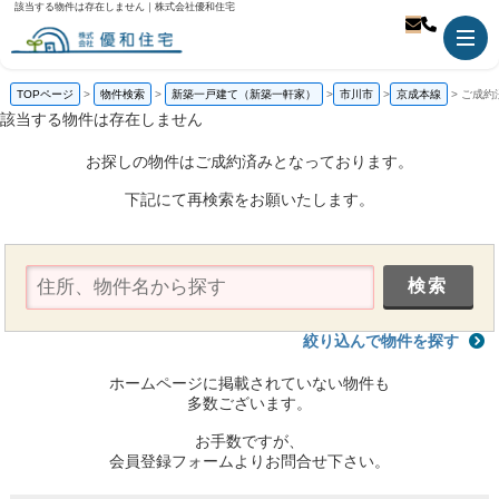
該当する物件は存在しません｜株式会社優和住宅
TOPページ
物件検索
新築一戸建て（新築一軒家）
市川市
京成本線
ご成約
該当する物件は存在しません
お探しの物件はご成約済みとなっております。
下記にて再検索をお願いたします。
絞り込んで物件を探す
ホームページに掲載されていない物件も
多数ございます。
お手数ですが、
会員登録フォームよりお問合せ下さい。