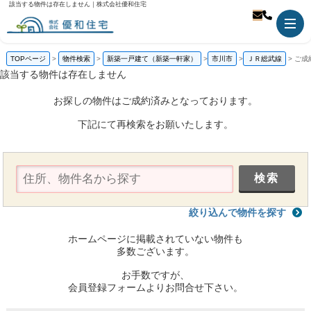
該当する物件は存在しません｜株式会社優和住宅
TOPページ
物件検索
新築一戸建て（新築一軒家）
市川市
ＪＲ総武線
ご成
該当する物件は存在しません
お探しの物件はご成約済みとなっております。
下記にて再検索をお願いたします。
絞り込んで物件を探す
ホームページに掲載されていない物件も
多数ございます。
お手数ですが、
会員登録フォームよりお問合せ下さい。