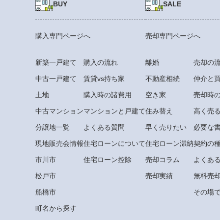
BUY
SALE
購入専門ページへ
売却専門ページへ
新築一戸建て
購入の流れ
離婚
売却の
中古一戸建て
賃貸vs持ち家
不動産相続
仲介と
土地
購入時の諸費用
空き家
売却時
中古マンション
マンションと戸建て
住み替え
高く売
分譲地一覧
よくある質問
早く売りたい
必要な
現地販売会情報
住宅ローンについて
住宅ローン滞納
契約の
市川市
住宅ローン控除
売却コラム
よくあ
松戸市
売却実績
無料売
船橋市
その場で
町名から探す