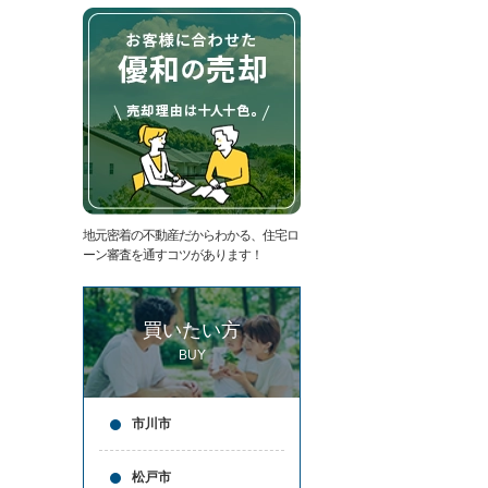
た
要
い
代
住
表
宅
挨
ロ
拶
ー
キ
ン
ッ
滞
ズ
納
コ
売
ー
却
ナ
コ
ー
地元密着の不動産だからわかる、住宅ロ
ラ
ア
ーン審査を通すコツがあります！
ム
ク
売
セ
却
ス
買いたい方
実
お
績
問
BUY
売
合
却
せ
の
来
市川市
流
店
れ
予
仲
約
松戸市
介
LINE