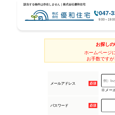
該当する物件は存在しません｜株式会社優和住宅
047-3
9:00～19
お探しの
ホームページ
お手数ですが
メールアドレス
必須
※メー
パスワード
必須