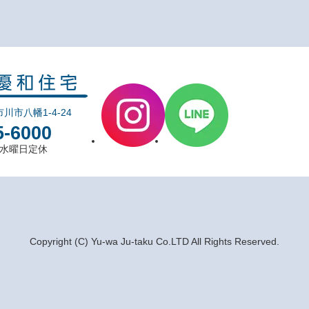
市川市八幡1-4-24
5-6000
0 水曜日定休
Copyright (C) Yu-wa Ju-taku Co.LTD All Rights Reserved.