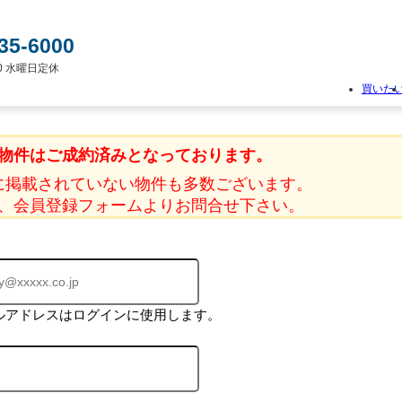
35-6000
:00 水曜日定休
買いた
物
件
物件はご成約済みとなっております。
検
索
に掲載されていない物件も多数ございます。
新
、会員登録フォームよりお問合せ下さい。
築
一
戸
建
て
中
古
ルアドレスはログインに使用します。
一
戸
建
て
土
地