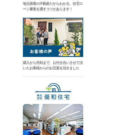
地元密着の不動産だからわかる、住宅ロ
類
ーン審査を通すコツがあります！
と
は
無
料
売
却
相
談
そ
の
購入から売却まで、お付き合いさせて頂
場
いたお客様からのお言葉を頂きました
で
AI
査
定
不
動
産
売
却
専
門
ペ