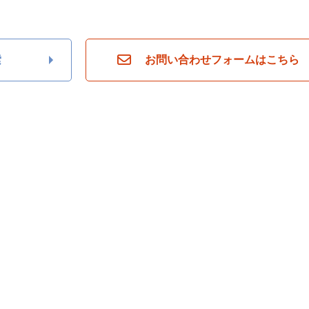
ら
探
す
月々
索
お問い合わせフォームはこちら
返済
6万
円
月々
返済
7万
円
月々
返済
8万
円
月々
返済
9万
円
月々
返済
10
万円
不
動