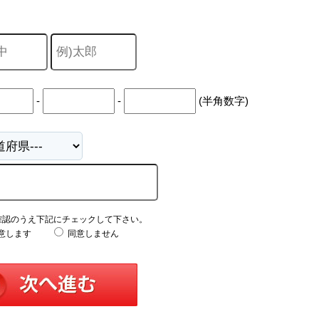
中
古
マ
ン
シ
ョ
ン
市
-
-
(半角数字)
川
市
松
戸
市
船
橋
市
町
確認のうえ下記にチェックして下さい。
名
意します
同意しません
か
ら
探
す
学
区
か