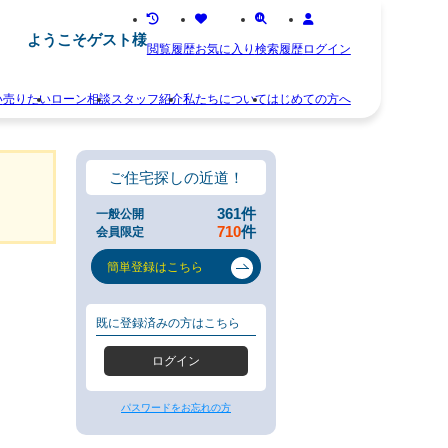
ようこそゲスト様
閲覧履歴
お気に入り
検索履歴
ログイン
い
売りたい
ローン相談
スタッフ紹介
私たちについて
はじめての方へ
離
お
婚
知
不
ら
ご住宅探しの近道！
動
せ
産
ス
361
件
一般公開
相
タ
710
件
会員限定
続
ッ
空
フ
簡単登録はこちら
き
紹
家
介
住
お
既に登録済みの方はこちら
み
客
替
様
ログイン
え
の
早
声
く
会
パスワードをお忘れの方
売
社
り
概