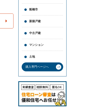
と
問合
買
せ
船橋市
取
の
違
新築戸建
い
売
中古戸建
却
時
の
マンション
諸
費
用
土地
高
く
購入専門ページへ
売
る
ポ
イ
ン
ト
必
要
な
書