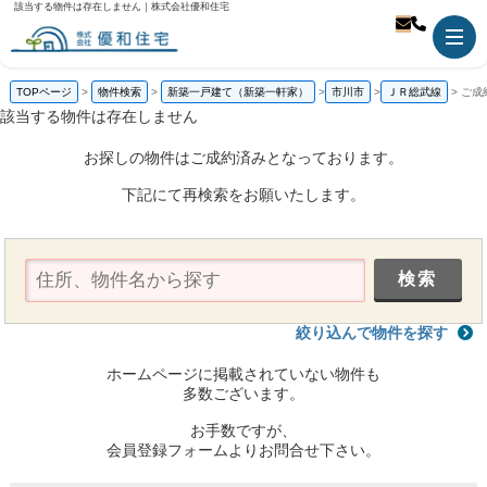
該当する物件は存在しません｜株式会社優和住宅
TOPページ
物件検索
新築一戸建て（新築一軒家）
市川市
ＪＲ総武線
ご成
該当する物件は存在しません
お探しの物件はご成約済みとなっております。
下記にて再検索をお願いたします。
絞り込んで物件を探す
ホームページに掲載されていない物件も
多数ございます。
お手数ですが、
会員登録フォームよりお問合せ下さい。