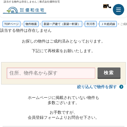
該当する物件は存在しません｜株式会社優和住宅
TOPページ
物件検索
新築一戸建て（新築一軒家）
市川市
ＪＲ総武線
ご成
該当する物件は存在しません
お探しの物件はご成約済みとなっております。
下記にて再検索をお願いたします。
絞り込んで物件を探す
ホームページに掲載されていない物件も
多数ございます。
お手数ですが、
会員登録フォームよりお問合せ下さい。