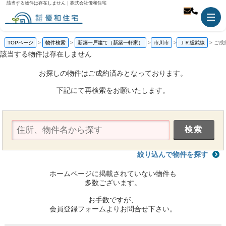
該当する物件は存在しません｜株式会社優和住宅
TOPページ
物件検索
新築一戸建て（新築一軒家）
市川市
ＪＲ総武線
ご成
該当する物件は存在しません
お探しの物件はご成約済みとなっております。
下記にて再検索をお願いたします。
絞り込んで物件を探す
ホームページに掲載されていない物件も
多数ございます。
お手数ですが、
会員登録フォームよりお問合せ下さい。