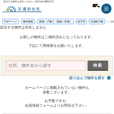
該当する物件は存在しません｜株式会社優和住宅
TOPページ
物件検索
新築一戸建て（新築一軒家）
松戸市
京成松戸線
ご成
該当する物件は存在しません
お探しの物件はご成約済みとなっております。
下記にて再検索をお願いたします。
絞り込んで物件を探す
ホームページに掲載されていない物件も
多数ございます。
お手数ですが、
会員登録フォームよりお問合せ下さい。