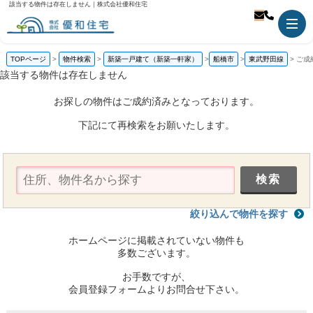
該当する物件は存在しません｜株式会社優和住宅
TOPページ
物件検索
新築一戸建て（新築一軒家）
船橋市
東武野田線
ご成
該当する物件は存在しません
お探しの物件はご成約済みとなっております。
下記にて再検索をお願いたします。
絞り込んで物件を探す
ホームページに掲載されていない物件も
多数ございます。
お手数ですが、
会員登録フォームよりお問合せ下さい。