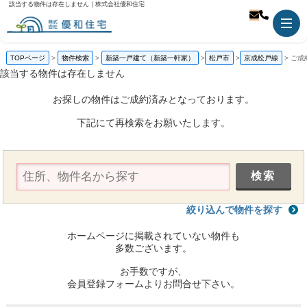
該当する物件は存在しません｜株式会社優和住宅
TOPページ
物件検索
新築一戸建て（新築一軒家）
松戸市
京成松戸線
ご成
該当する物件は存在しません
お探しの物件はご成約済みとなっております。
下記にて再検索をお願いたします。
絞り込んで物件を探す
ホームページに掲載されていない物件も
多数ございます。
お手数ですが、
会員登録フォームよりお問合せ下さい。