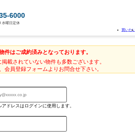
35-6000
:00 水曜日定休
買いた
物
件
物件はご成約済みとなっております。
検
索
に掲載されていない物件も多数ございます。
新
、会員登録フォームよりお問合せ下さい。
築
一
戸
建
て
中
古
ルアドレスはログインに使用します。
一
戸
建
て
土
地