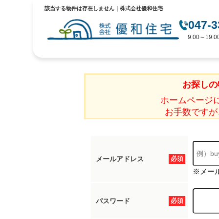
該当する物件は存在しません｜株式会社優和住宅
047-3
9:00～19
お探しの
ホームページ
お手数ですが
メールアドレス
必須
※メー
パスワード
必須