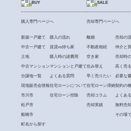
BUY
SALE
購入専門ページへ
売却専門ページへ
新築一戸建て
購入の流れ
離婚
売却の
中古一戸建て
賃貸vs持ち家
不動産相続
仲介と
土地
購入時の諸費用
空き家
売却時
中古マンション
マンションと戸建て
住み替え
高く売
分譲地一覧
よくある質問
早く売りたい
必要な
現地販売会情報
住宅ローンについて
住宅ローン滞納
契約の
市川市
住宅ローン控除
売却コラム
よくあ
松戸市
売却実績
無料売
船橋市
その場で
町名から探す