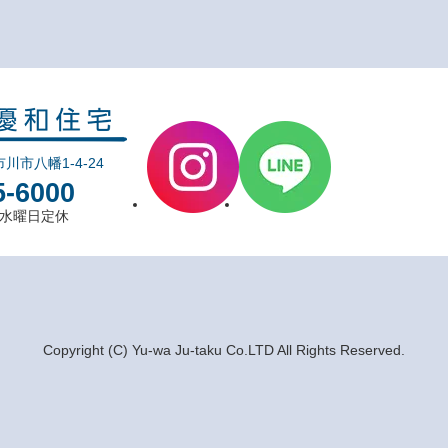
市川市八幡1-4-24
5-6000
0 水曜日定休
Copyright (C) Yu-wa Ju-taku Co.LTD All Rights Reserved.