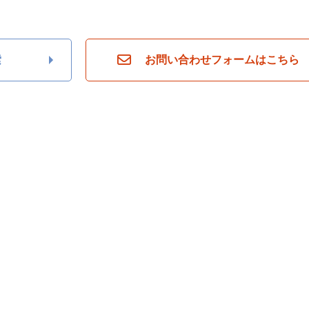
ら
探
す
月々
索
お問い合わせフォームはこちら
返済
6万
円
月々
返済
7万
円
月々
返済
8万
円
月々
返済
9万
円
月々
返済
10
万円
不
動