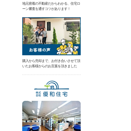
地元密着の不動産だからわかる、住宅ロ
類
ーン審査を通すコツがあります！
と
は
無
料
売
却
相
談
そ
の
購入から売却まで、お付き合いさせて頂
場
いたお客様からのお言葉を頂きました
で
AI
査
定
不
動
産
売
却
専
門
ペ