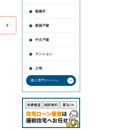
と
問合
買
せ
船橋市
取
の
違
新築戸建
い
売
中古戸建
却
時
の
マンション
諸
費
用
土地
高
く
購入専門ページへ
売
る
ポ
イ
ン
ト
必
要
な
書