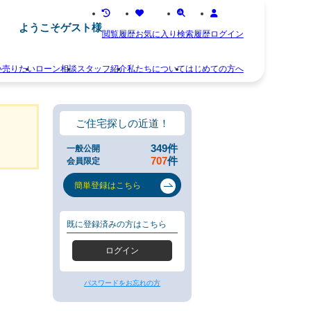
ようこそゲスト様
閲覧履歴
お気に入り
検索履歴
ログイン
い
売りたい
ローン相談
スタッフ紹介
私たちについて
はじめての方へ
離
お
婚
知
不
ら
ご住宅探しの近道！
動
せ
産
ス
349
件
一般公開
相
タ
707
件
会員限定
続
ッ
空
フ
簡単登録はこちら
き
紹
家
介
住
お
既に登録済みの方はこちら
み
客
替
様
ログイン
え
の
早
声
く
会
パスワードをお忘れの方
売
社
り
概