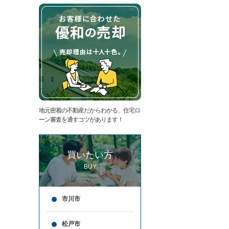
た
要
い
代
住
表
宅
挨
ロ
拶
ー
キ
ン
ッ
滞
ズ
納
コ
売
ー
却
ナ
コ
ー
地元密着の不動産だからわかる、住宅ロ
ラ
ア
ーン審査を通すコツがあります！
ム
ク
売
セ
却
ス
買いたい方
実
お
績
問
BUY
売
合
却
せ
の
来
市川市
流
店
れ
予
仲
約
松戸市
介
LINE