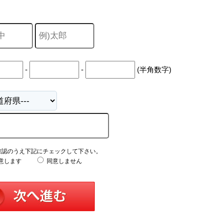
中
古
マ
ン
シ
ョ
ン
市
-
-
(半角数字)
川
市
松
戸
市
船
橋
市
町
確認のうえ下記にチェックして下さい。
名
意します
同意しません
か
ら
探
す
学
区
か