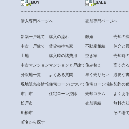
BUY
SALE
購入専門ページへ
売却専門ページへ
新築一戸建て
購入の流れ
離婚
売却の
中古一戸建て
賃貸vs持ち家
不動産相続
仲介と
土地
購入時の諸費用
空き家
売却時
中古マンション
マンションと戸建て
住み替え
高く売
分譲地一覧
よくある質問
早く売りたい
必要な
現地販売会情報
住宅ローンについて
住宅ローン滞納
契約の
市川市
住宅ローン控除
売却コラム
よくあ
松戸市
売却実績
無料売
船橋市
その場で
町名から探す