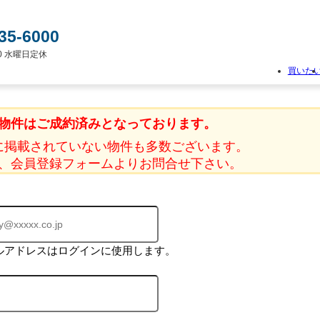
35-6000
:00 水曜日定休
買いた
物
件
物件はご成約済みとなっております。
検
索
に掲載されていない物件も多数ございます。
新
、会員登録フォームよりお問合せ下さい。
築
一
戸
建
て
中
古
ルアドレスはログインに使用します。
一
戸
建
て
土
地