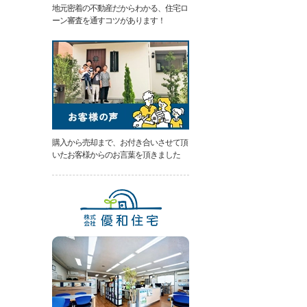
地元密着の不動産だからわかる、住宅ロ
類
ーン審査を通すコツがあります！
と
は
無
料
売
却
相
談
そ
の
購入から売却まで、お付き合いさせて頂
場
いたお客様からのお言葉を頂きました
で
AI
査
定
不
動
産
売
却
専
門
ペ