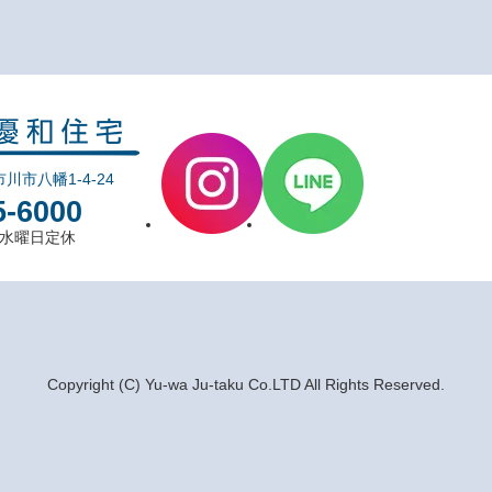
市川市八幡1-4-24
5-6000
0 水曜日定休
Copyright (C) Yu-wa Ju-taku Co.LTD All Rights Reserved.