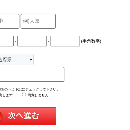
中
古
マ
ン
シ
ョ
ン
市
-
-
(半角数字)
川
市
松
戸
市
船
橋
市
町
確認のうえ下記にチェックして下さい。
名
意します
同意しません
か
ら
探
す
学
区
か