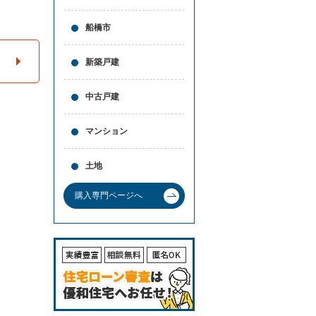
と
問合
買
せ
船橋市
取
の
違
新築戸建
い
売
中古戸建
却
時
の
マンション
諸
費
用
土地
高
く
購入専門ページへ
売
る
ポ
イ
ン
ト
必
要
な
書