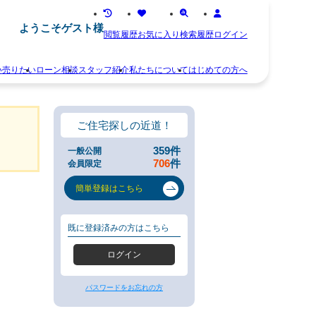
ようこそゲスト様
閲覧履歴
お気に入り
検索履歴
ログイン
い
売りたい
ローン相談
スタッフ紹介
私たちについて
はじめての方へ
離
お
婚
知
不
ら
ご住宅探しの近道！
動
せ
産
ス
359
件
一般公開
相
タ
706
件
会員限定
続
ッ
空
フ
簡単登録はこちら
き
紹
家
介
住
お
既に登録済みの方はこちら
み
客
替
様
ログイン
え
の
早
声
く
会
パスワードをお忘れの方
売
社
り
概