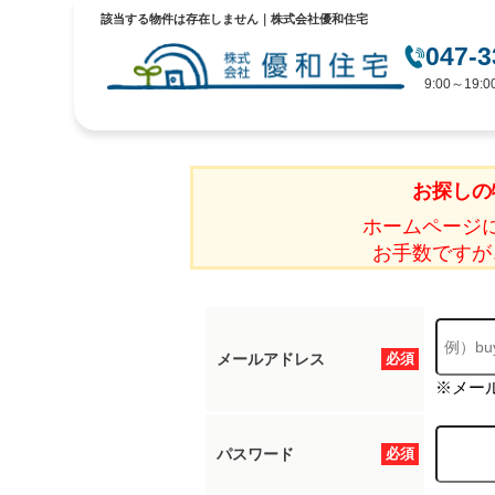
該当する物件は存在しません｜株式会社優和住宅
047-3
9:00～19
お探しの
ホームページ
お手数ですが
メールアドレス
必須
※メー
パスワード
必須