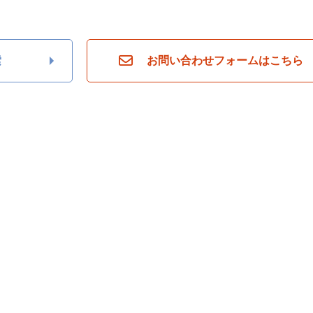
ら
探
す
月々
索
お問い合わせフォームはこちら
返済
6万
円
月々
返済
7万
円
月々
返済
8万
円
月々
返済
9万
円
月々
返済
10
万円
不
動