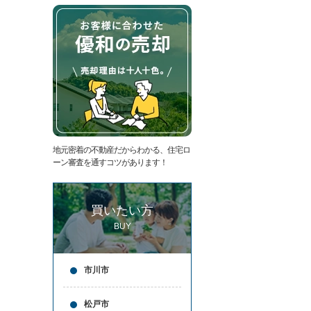
た
要
い
代
住
表
宅
挨
ロ
拶
ー
キ
ン
ッ
滞
ズ
納
コ
売
ー
却
ナ
コ
ー
地元密着の不動産だからわかる、住宅ロ
ラ
ア
ーン審査を通すコツがあります！
ム
ク
売
セ
却
ス
買いたい方
実
お
績
問
BUY
売
合
却
せ
の
来
市川市
流
店
れ
予
仲
約
松戸市
介
LINE