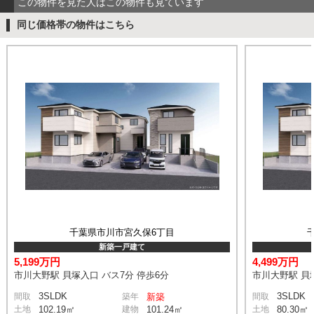
この物件を見た人はこの物件も見ています
同じ価格帯の物件はこちら
千葉県市川市宮久保6丁目
新築一戸建て
5,199万円
4,499万円
市川大野駅 貝塚入口 バス7分 停歩6分
市川大野駅 貝塚
3SLDK
3SLDK
間取
築年
新築
間取
土地
102.19㎡
建物
101.24㎡
土地
80.30㎡