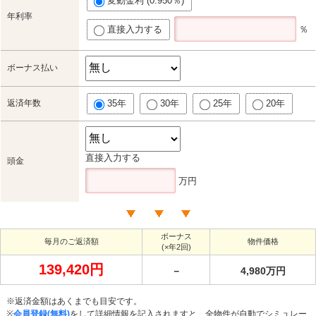
変動金利 (0.950％)
年利率
直接入力する
％
ボーナス払い
返済年数
35年
30年
25年
20年
直接入力する
頭金
万円
ボーナス
毎月のご返済額
物件価格
(×年2回)
139,420円
－
4,980万円
※返済金額はあくまでも目安です。
※
会員登録(無料)
をして詳細情報を記入されますと、全物件が自動でシミュレー