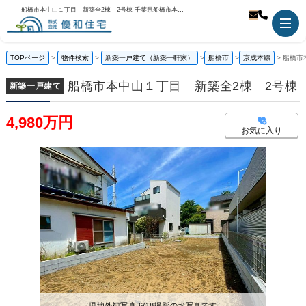
船橋市本中山１丁目 新築全2棟 2号棟 千葉県船橋市本中山1丁目｜4,980万円の新築一戸建て｜株式会社優和住宅
TOPページ
物件検索
新築一戸建て（新築一軒家）
船橋市
京成本線
船橋市
船橋市本中山１丁目 新築全2棟 2号棟
新築一戸建て
4,980万円
お気に入り
現地外観写真 6/18撮影のお写真です