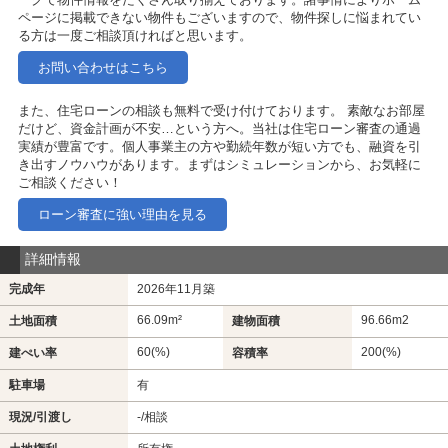
ページに掲載できない物件もございますので、物件探しに悩まれてい
る方は一度ご相談頂ければと思います。
お問い合わせはこちら
また、住宅ローンの相談も無料で受け付けております。 素敵なお部屋
だけど、資金計画が不安…という方へ。当社は住宅ローン審査の通過
実績が豊富です。個人事業主の方や勤続年数が短い方でも、融資を引
き出すノウハウがあります。まずはシミュレーションから、お気軽に
ご相談ください！
ローン審査に強い理由を見る
詳細情報
完成年
2026年11月築
66.09m²
96.66m
2
土地面積
建物面積
60(%)
200(%)
建ぺい率
容積率
駐車場
有
現況/引渡し
-/相談