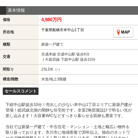
基本情報
4,980万円
価格
千葉県船橋市本中山1丁目
所在地
MAP
種類
新築一戸建て
京成本線 京成中山駅 徒歩6分
交通
ＪＲ総武線 下総中山駅 徒歩10分
間取り
2SLDK（-）
構造/階数
木造/地上3階建
セールスコメント
下総中山駅徒歩10分！売出しの少ない本中山1丁目エリアに新築戸建が
登場！総武線北側の閑静な住宅街です。全室2角部屋設計で明るい光が
差し込みます！大容量WICなどすっきり暮らせる収納も豊富です。
当社では新築一戸建て・中古住宅・マンション・土地と幅広い物件を
取り扱っております。市川市に地域密着で30年以上。独自のネットワ
ークで物件情報をたくさん取り揃えております。諸事情によりホーム