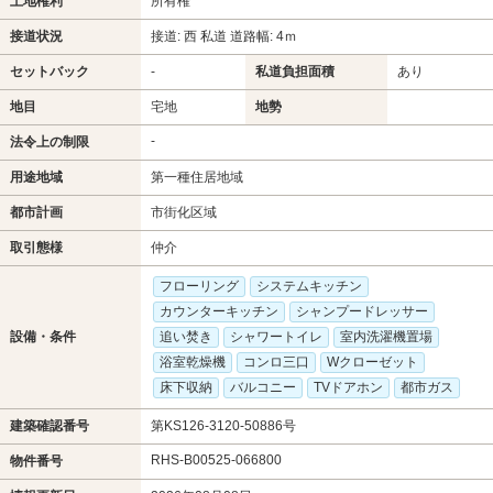
土地権利
所有権
接道状況
接道: 西 私道 道路幅: 4ｍ
セットバック
-
私道負担面積
あり
地目
宅地
地勢
-
法令上の制限
用途地域
第一種住居地域
都市計画
市街化区域
取引態様
仲介
フローリング
システムキッチン
カウンターキッチン
シャンプードレッサー
設備・条件
追い焚き
シャワートイレ
室内洗濯機置場
浴室乾燥機
コンロ三口
Wクローゼット
床下収納
バルコニー
TVドアホン
都市ガス
建築確認番号
第KS126-3120-50886号
RHS-B00525-066800
物件番号