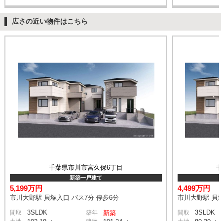
広さの近い物件はこちら
千葉県市川市宮久保6丁目
新築一戸建て
5,199万円
4,499万円
市川大野駅 貝塚入口 バス7分 停歩6分
市川大野駅 貝塚
3SLDK
3SLDK
間取
築年
新築
間取