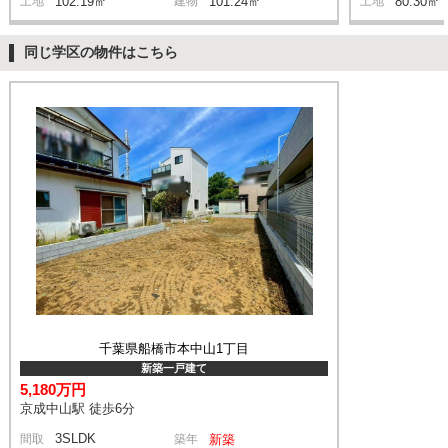
土地
102.19㎡
建物
101.24㎡
土地
80.30㎡
同じ学区の物件はこちら
千葉県船橋市本中山1丁目
新築一戸建て
5,180万円
京成中山駅 徒歩6分
3SLDK
間取
築年
新築