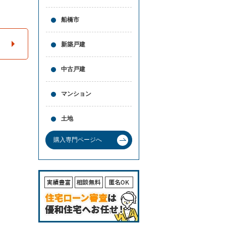
と
問合
買
せ
船橋市
取
の
違
新築戸建
い
売
中古戸建
却
時
の
マンション
諸
費
用
土地
高
く
購入専門ページへ
売
る
ポ
イ
ン
ト
必
要
な
書