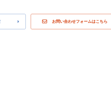
ら
探
す
月々
索
お問い合わせフォームはこちら
返済
6万
円
月々
返済
7万
円
月々
返済
8万
円
月々
返済
9万
円
月々
返済
10
万円
不
動