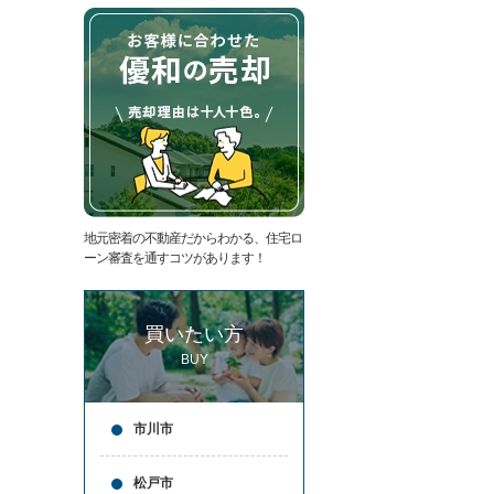
た
要
い
代
住
表
宅
挨
ロ
拶
ー
キ
ン
ッ
滞
ズ
納
コ
売
ー
却
ナ
コ
ー
地元密着の不動産だからわかる、住宅ロ
ラ
ア
ーン審査を通すコツがあります！
ム
ク
売
セ
却
ス
買いたい方
実
お
績
問
BUY
売
合
却
せ
の
来
市川市
流
店
れ
予
仲
約
松戸市
介
LINE