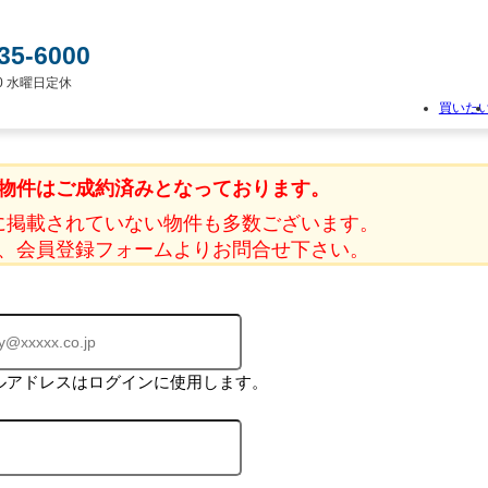
35-6000
:00 水曜日定休
買いた
物
件
物件はご成約済みとなっております。
検
索
に掲載されていない物件も多数ございます。
新
、会員登録フォームよりお問合せ下さい。
築
一
戸
建
て
中
古
ルアドレスはログインに使用します。
一
戸
建
て
土
地