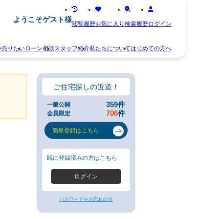
ようこそゲスト様
閲覧履歴
お気に入り
検索履歴
ログイン
い
売りたい
ローン相談
スタッフ紹介
私たちについて
はじめての方へ
離
お
婚
知
不
ら
ご住宅探しの近道！
動
せ
産
ス
359
件
一般公開
相
タ
706
件
会員限定
続
ッ
空
フ
簡単登録はこちら
き
紹
家
介
住
お
既に登録済みの方はこちら
み
客
替
様
ログイン
え
の
早
声
く
会
パスワードをお忘れの方
売
社
り
概