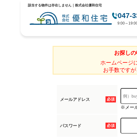
該当する物件は存在しません｜株式会社優和住宅
047-3
9:00～19
お探しの
ホームページ
お手数ですが
メールアドレス
必須
※メー
パスワード
必須