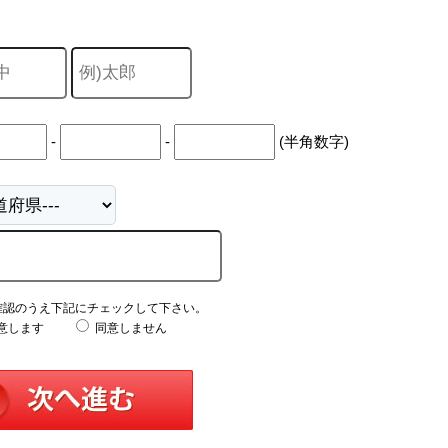
中
古
マ
ン
シ
ョ
ン
市
-
-
(半角数字)
川
市
松
戸
市
船
橋
市
町
確認のうえ下記にチェックして下さい。
名
意します
同意しません
か
ら
探
す
学
区
か