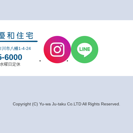
市川市八幡1-4-24
5-6000
0 水曜日定休
Copyright (C) Yu-wa Ju-taku Co.LTD All Rights Reserved.