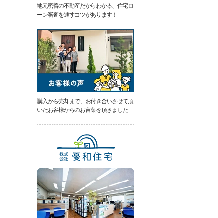
地元密着の不動産だからわかる、住宅ロ
類
ーン審査を通すコツがあります！
と
は
無
料
売
却
相
談
そ
の
購入から売却まで、お付き合いさせて頂
場
いたお客様からのお言葉を頂きました
で
AI
査
定
不
動
産
売
却
専
門
ペ