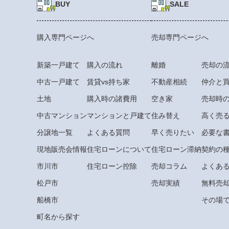
BUY
SALE
購入専門ページへ
売却専門ページへ
新築一戸建て
購入の流れ
離婚
売却の
中古一戸建て
賃貸vs持ち家
不動産相続
仲介と
土地
購入時の諸費用
空き家
売却時
中古マンション
マンションと戸建て
住み替え
高く売
分譲地一覧
よくある質問
早く売りたい
必要な
現地販売会情報
住宅ローンについて
住宅ローン滞納
契約の
市川市
住宅ローン控除
売却コラム
よくあ
松戸市
売却実績
無料売
船橋市
その場で
町名から探す