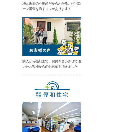
地元密着の不動産だからわかる、住宅ロ
類
ーン審査を通すコツがあります！
と
は
無
料
売
却
相
談
そ
の
購入から売却まで、お付き合いさせて頂
場
いたお客様からのお言葉を頂きました
で
AI
査
定
不
動
産
売
却
専
門
ペ