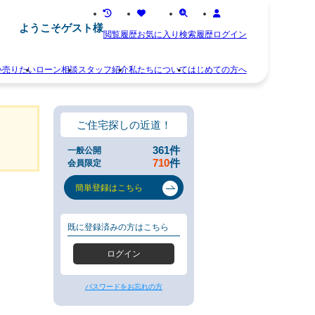
ようこそゲスト様
閲覧履歴
お気に入り
検索履歴
ログイン
い
売りたい
ローン相談
スタッフ紹介
私たちについて
はじめての方へ
離
お
婚
知
不
ら
ご住宅探しの近道！
動
せ
産
ス
361
件
一般公開
相
タ
710
件
会員限定
続
ッ
空
フ
簡単登録はこちら
き
紹
家
介
住
お
既に登録済みの方はこちら
み
客
替
様
ログイン
え
の
早
声
く
会
パスワードをお忘れの方
売
社
り
概