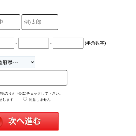
中
古
マ
ン
シ
ョ
ン
市
-
-
(半角数字)
川
市
松
戸
市
船
橋
市
町
確認のうえ下記にチェックして下さい。
名
意します
同意しません
か
ら
探
す
学
区
か