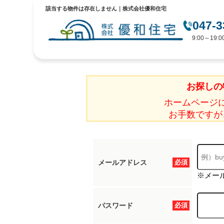
該当する物件は存在しません｜株式会社優和住宅
047-3
9:00～19
お探しの
ホームページ
お手数ですが
メールアドレス
必須
※メー
パスワード
必須