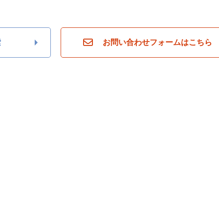
ら
探
す
月々
索
お問い合わせフォームはこちら
返済
6万
円
月々
返済
7万
円
月々
返済
8万
円
月々
返済
9万
円
月々
返済
10
万円
不
動