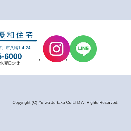
市川市八幡1-4-24
5-6000
0 水曜日定休
Copyright (C) Yu-wa Ju-taku Co.LTD All Rights Reserved.