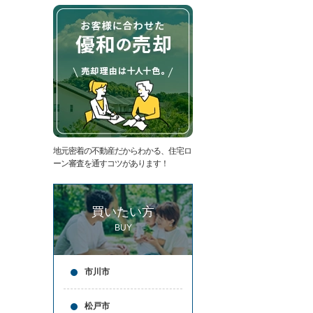
た
要
い
代
住
表
宅
挨
ロ
拶
ー
キ
ン
ッ
滞
ズ
納
コ
売
ー
却
ナ
コ
ー
地元密着の不動産だからわかる、住宅ロ
ラ
ア
ーン審査を通すコツがあります！
ム
ク
売
セ
却
ス
買いたい方
実
お
績
問
BUY
売
合
却
せ
の
来
市川市
流
店
れ
予
仲
約
松戸市
介
LINE