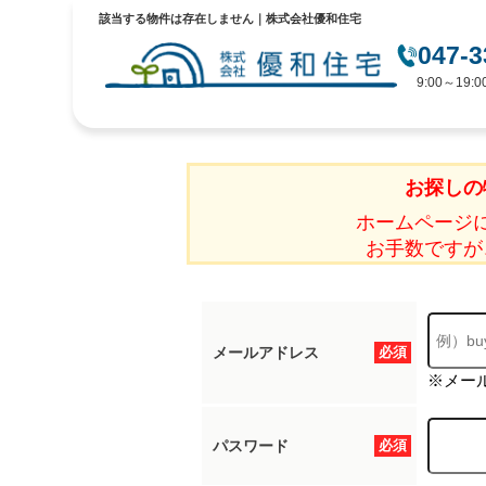
該当する物件は存在しません｜株式会社優和住宅
047-3
9:00～19
お探しの
ホームページ
お手数ですが
メールアドレス
必須
※メー
パスワード
必須