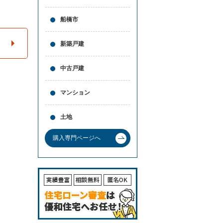
と
問合
買
せ
船橋市
取
の
違
新築戸建
い
売
中古戸建
却
時
の
マンション
諸
費
用
土地
高
く
購入専門ページへ
売
る
ポ
イ
ン
ト
必
要
な
書