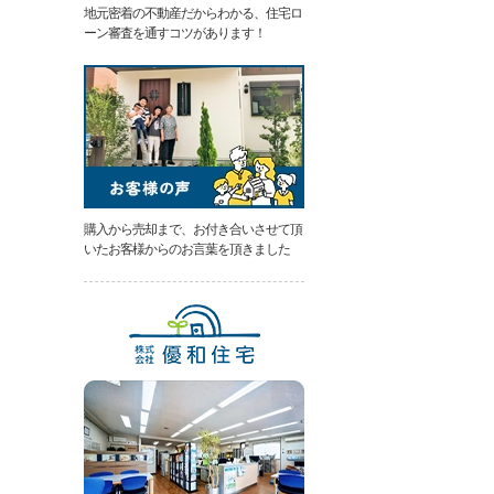
地元密着の不動産だからわかる、住宅ロ
類
ーン審査を通すコツがあります！
と
は
無
料
売
却
相
談
そ
の
購入から売却まで、お付き合いさせて頂
場
いたお客様からのお言葉を頂きました
で
AI
査
定
不
動
産
売
却
専
門
ペ