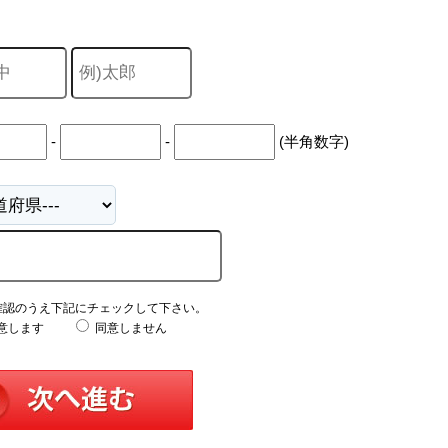
中
古
マ
ン
シ
ョ
ン
市
-
-
(半角数字)
川
市
松
戸
市
船
橋
市
町
確認のうえ下記にチェックして下さい。
名
意します
同意しません
か
ら
探
す
学
区
か