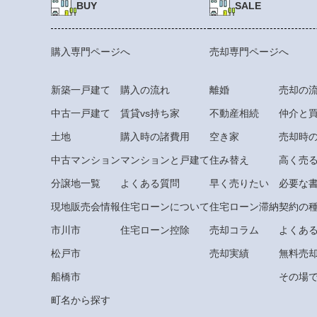
BUY
SALE
購入専門ページへ
売却専門ページへ
新築一戸建て
購入の流れ
離婚
売却の
中古一戸建て
賃貸vs持ち家
不動産相続
仲介と
土地
購入時の諸費用
空き家
売却時
中古マンション
マンションと戸建て
住み替え
高く売
分譲地一覧
よくある質問
早く売りたい
必要な
現地販売会情報
住宅ローンについて
住宅ローン滞納
契約の
市川市
住宅ローン控除
売却コラム
よくあ
松戸市
売却実績
無料売
船橋市
その場で
町名から探す