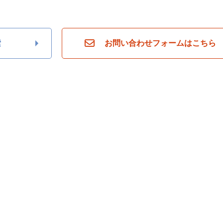
ら
探
す
月々
索
お問い合わせフォームはこちら
返済
6万
円
月々
返済
7万
円
月々
返済
8万
円
月々
返済
9万
円
月々
返済
10
万円
不
動