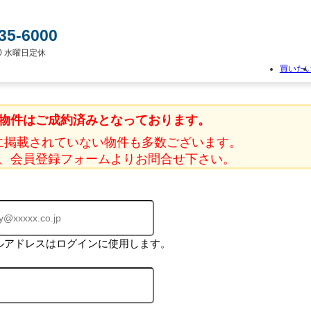
35-6000
:00 水曜日定休
買いた
物
件
物件はご成約済みとなっております。
検
索
に掲載されていない物件も多数ございます。
新
、会員登録フォームよりお問合せ下さい。
築
一
戸
建
て
中
古
ルアドレスはログインに使用します。
一
戸
建
て
土
地