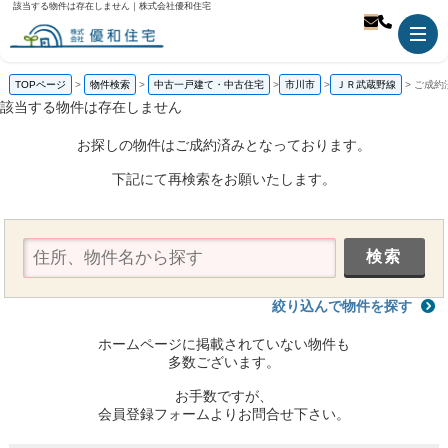
該当する物件は存在しません｜株式会社優和住宅
TOPページ
物件検索
中古一戸建て・中古住宅
市川市
ＪＲ武蔵野線
ご成約
該当する物件は存在しません
お探しの物件はご成約済みとなっております。
下記にて再検索をお願いたします。
絞り込んで物件を探す
ホームページに掲載されていない物件も
多数ございます。
お手数ですが、
会員登録フォームよりお問合せ下さい。