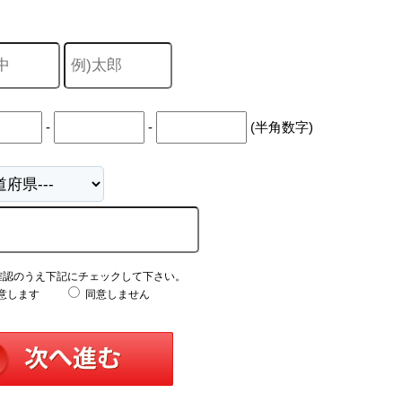
中
古
マ
ン
シ
ョ
ン
市
-
-
(半角数字)
川
市
松
戸
市
船
橋
市
町
確認のうえ下記にチェックして下さい。
名
意します
同意しません
か
ら
探
す
学
区
か