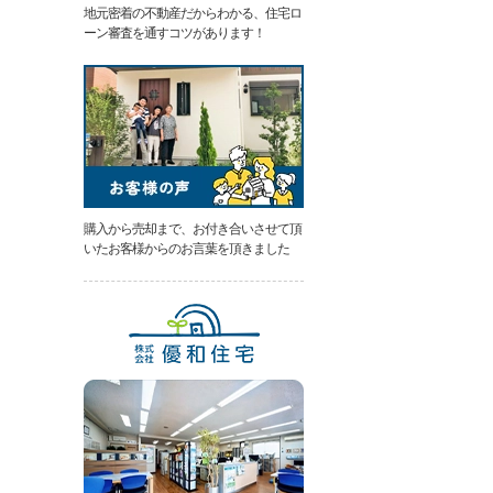
地元密着の不動産だからわかる、住宅ロ
類
ーン審査を通すコツがあります！
と
は
無
料
売
却
相
談
そ
の
購入から売却まで、お付き合いさせて頂
場
いたお客様からのお言葉を頂きました
で
AI
査
定
不
動
産
売
却
専
門
ペ