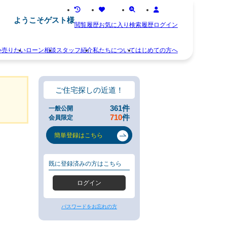
ようこそゲスト様
閲覧履歴
お気に入り
検索履歴
ログイン
い
売りたい
ローン相談
スタッフ紹介
私たちについて
はじめての方へ
離
お
婚
知
不
ら
ご住宅探しの近道！
動
せ
産
ス
361
件
一般公開
相
タ
710
件
会員限定
続
ッ
空
フ
簡単登録はこちら
き
紹
家
介
住
お
既に登録済みの方はこちら
み
客
替
様
ログイン
え
の
早
声
く
会
パスワードをお忘れの方
売
社
り
概