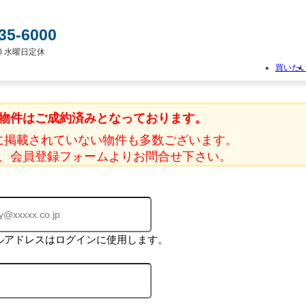
35-6000
:00 水曜日定休
買いた
物
件
物件はご成約済みとなっております。
検
索
に掲載されていない物件も多数ございます。
新
、会員登録フォームよりお問合せ下さい。
築
一
戸
建
て
中
古
ルアドレスはログインに使用します。
一
戸
建
て
土
地