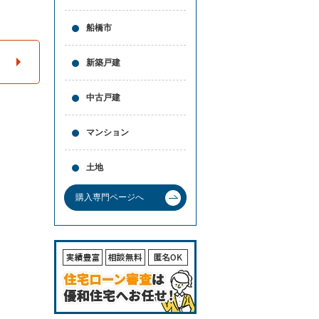
と
問合
買
せ
船橋市
取
の
違
新築戸建
い
売
中古戸建
却
時
の
マンション
諸
費
用
土地
高
く
購入専門ページへ
売
る
ポ
イ
ン
ト
必
要
な
書