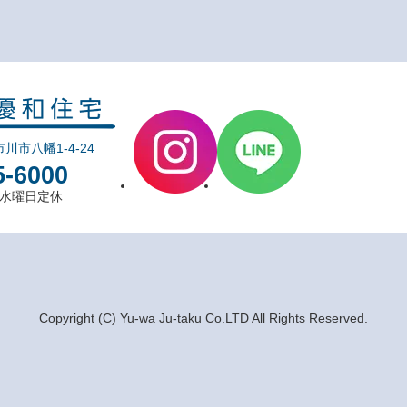
市川市八幡1-4-24
5-6000
0 水曜日定休
Copyright (C) Yu-wa Ju-taku Co.LTD All Rights Reserved.