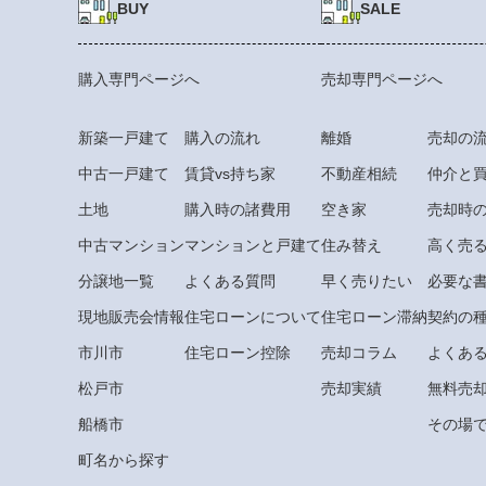
BUY
SALE
購入専門ページへ
売却専門ページへ
新築一戸建て
購入の流れ
離婚
売却の
中古一戸建て
賃貸vs持ち家
不動産相続
仲介と
土地
購入時の諸費用
空き家
売却時
中古マンション
マンションと戸建て
住み替え
高く売
分譲地一覧
よくある質問
早く売りたい
必要な
現地販売会情報
住宅ローンについて
住宅ローン滞納
契約の
市川市
住宅ローン控除
売却コラム
よくあ
松戸市
売却実績
無料売
船橋市
その場で
町名から探す