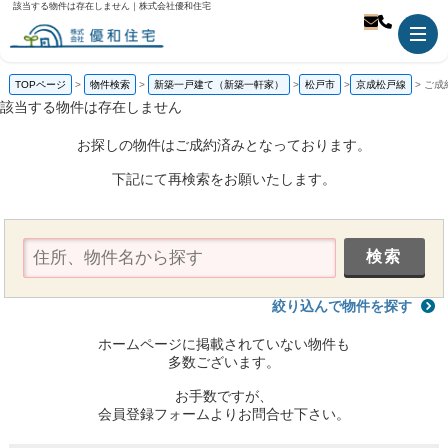
該当する物件は存在しません｜株式会社優和住宅
TOPページ
物件検索
新築一戸建て（新築一軒家）
松戸市
京成松戸線
ご成
該当する物件は存在しません
お探しの物件はご成約済みとなっております。
下記にて再検索をお願いたします。
絞り込んで物件を探す
ホームページに掲載されていない物件も
多数ございます。
お手数ですが、
会員登録フォームよりお問合せ下さい。