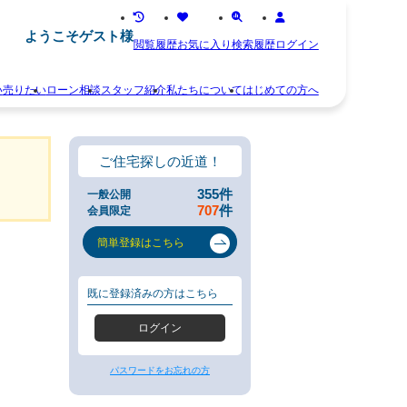
ようこそゲスト様
閲覧履歴
お気に入り
検索履歴
ログイン
い
売りたい
ローン相談
スタッフ紹介
私たちについて
はじめての方へ
離
お
婚
知
不
ら
ご住宅探しの近道！
動
せ
産
ス
355
件
一般公開
相
タ
707
件
会員限定
続
ッ
空
フ
簡単登録はこちら
き
紹
家
介
住
お
既に登録済みの方はこちら
み
客
替
様
ログイン
え
の
早
声
く
会
パスワードをお忘れの方
売
社
り
概