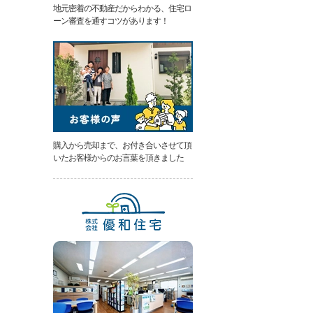
地元密着の不動産だからわかる、住宅ロ
類
ーン審査を通すコツがあります！
と
は
無
料
売
却
相
談
そ
の
購入から売却まで、お付き合いさせて頂
場
いたお客様からのお言葉を頂きました
で
AI
査
定
不
動
産
売
却
専
門
ペ