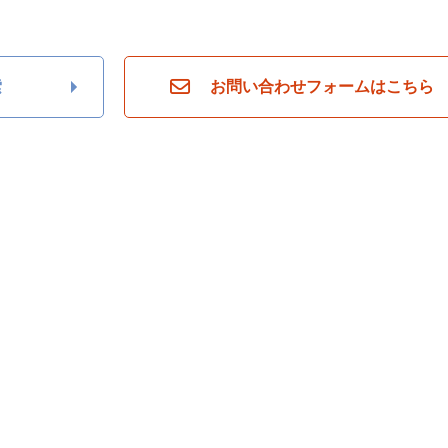
ら
探
す
月々
索
お問い合わせフォームはこちら
返済
6万
円
月々
返済
7万
円
月々
返済
8万
円
月々
返済
9万
円
月々
返済
10
万円
不
動