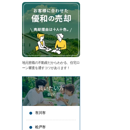
た
要
い
代
住
表
宅
挨
ロ
拶
ー
キ
ン
ッ
滞
ズ
納
コ
売
ー
却
ナ
コ
ー
地元密着の不動産だからわかる、住宅ロ
ラ
ア
ーン審査を通すコツがあります！
ム
ク
売
セ
却
ス
買いたい方
実
お
績
問
BUY
売
合
却
せ
の
来
市川市
流
店
れ
予
仲
約
松戸市
介
LINE