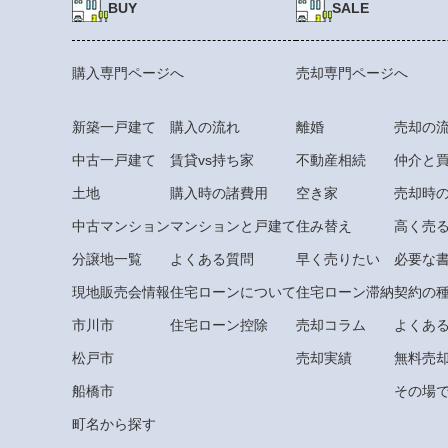
BUY
SALE
購入専門ページへ
売却専門ページへ
新築一戸建て
購入の流れ
離婚
売却の
中古一戸建て
賃貸vs持ち家
不動産相続
仲介と
土地
購入時の諸費用
空き家
売却時
中古マンション
マンションと戸建て
住み替え
高く売
分譲地一覧
よくある質問
早く売りたい
必要な
現地販売会情報
住宅ローンについて
住宅ローン滞納
契約の
市川市
住宅ローン控除
売却コラム
よくあ
松戸市
売却実績
無料売
船橋市
その場で
町名から探す