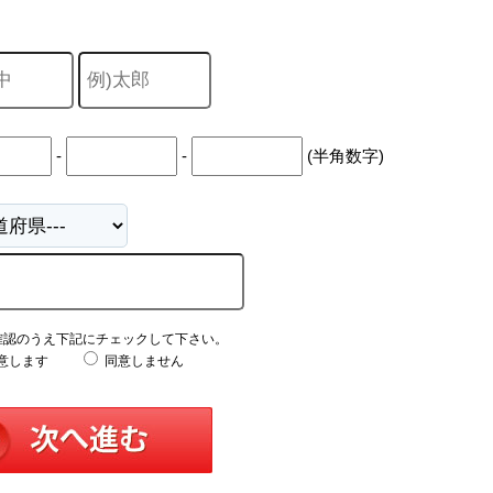
中
古
マ
ン
シ
ョ
ン
市
-
-
(半角数字)
川
市
松
戸
市
船
橋
市
町
確認のうえ下記にチェックして下さい。
名
意します
同意しません
か
ら
探
す
学
区
か