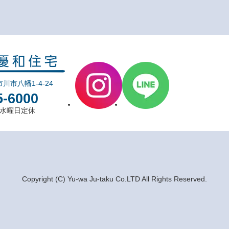
市川市八幡1-4-24
5-6000
0 水曜日定休
Copyright (C) Yu-wa Ju-taku Co.LTD All Rights Reserved.