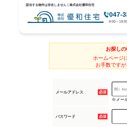
該当する物件は存在しません｜株式会社優和住宅
047-3
9:00～19
お探しの
ホームページ
お手数ですが
メールアドレス
必須
※メー
パスワード
必須