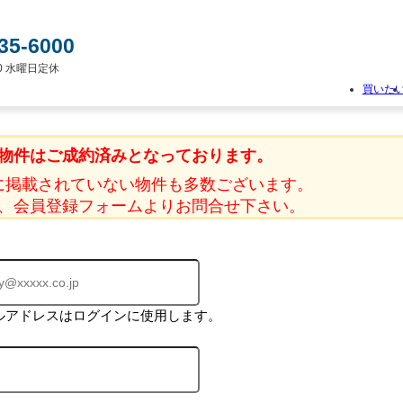
35-6000
:00 水曜日定休
買いた
物
件
物件はご成約済みとなっております。
検
索
に掲載されていない物件も多数ございます。
新
、会員登録フォームよりお問合せ下さい。
築
一
戸
建
て
中
古
ルアドレスはログインに使用します。
一
戸
建
て
土
地