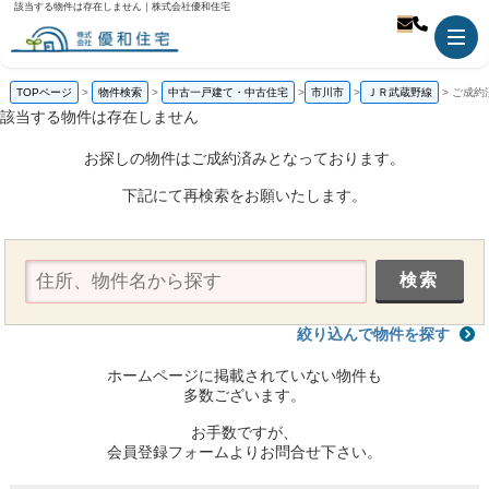
該当する物件は存在しません｜株式会社優和住宅
TOPページ
物件検索
中古一戸建て・中古住宅
市川市
ＪＲ武蔵野線
ご成約
該当する物件は存在しません
お探しの物件はご成約済みとなっております。
下記にて再検索をお願いたします。
絞り込んで物件を探す
ホームページに掲載されていない物件も
多数ございます。
お手数ですが、
会員登録フォームよりお問合せ下さい。