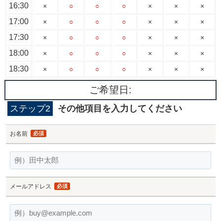
16:30
×
○
○
○
×
×
×
17:00
×
○
○
○
×
×
×
17:30
×
○
○
○
×
×
×
18:00
×
○
○
○
×
×
×
18:30
×
○
○
○
×
×
×
ご希望日:
ステップ2
その他項目を入力してください
お名前
必須
メールアドレス
必須