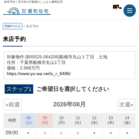
来店予約｜市川市の不動産のことなら優和住宅
TOPページ
来店予約
来店予約
対象物件:
[B00525-064206]船橋市丸山１丁目 土地
住所：千葉県船橋市丸山1丁目
価格：2,998万円
https://www.yu-wa.net/s_r_8486/
ステップ1
ご希望日を選択してください
2026年08月
«前週
次週»
08
09
10
11
12
13
14
時間
(土)
(日)
(月)
(火)
(水)
(木)
(金)
09:00
×
○
○
○
×
×
×