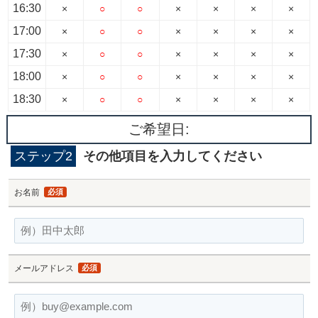
16:30
×
○
○
×
×
×
×
17:00
×
○
○
×
×
×
×
17:30
×
○
○
×
×
×
×
18:00
×
○
○
×
×
×
×
18:30
×
○
○
×
×
×
×
ご希望日:
ステップ2
その他項目を入力してください
お名前
必須
メールアドレス
必須