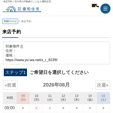
来店予約｜市川市の不動産のことなら優和住宅
TOPページ
来店予約
来店予約
対象物件:
[]
住所：
価格：
https://www.yu-wa.net/s_r_8239/
ステップ1
ご希望日を選択してください
2026年08月
«前週
次週»
09
10
11
12
13
14
15
時間
(日)
(月)
(火)
(水)
(木)
(金)
(土)
09:00
×
○
○
×
×
×
×