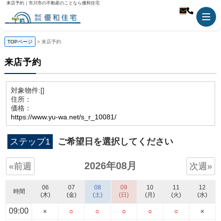
来店予約｜市川市の不動産のことなら優和住宅
TOPページ
来店予約
来店予約
対象物件:
[]
住所：
価格：
https://www.yu-wa.net/s_r_10081/
ステップ1
ご希望日を選択してください
2026年08月
«前週
次週»
06
07
08
09
10
11
12
時間
(木)
(金)
(土)
(日)
(月)
(火)
(水)
09:00
×
○
○
○
○
○
×