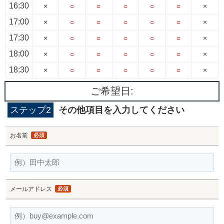
16:30
×
○
○
○
○
○
×
17:00
×
○
○
○
○
○
×
17:30
×
○
○
○
○
○
×
18:00
×
○
○
○
○
○
×
18:30
×
○
○
○
○
○
×
ご希望日:
ステップ2
その他項目を入力してください
お名前
必須
メールアドレス
必須