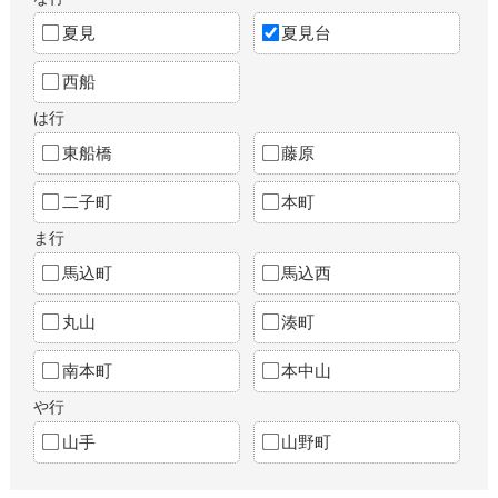
夏見
夏見台
西船
は行
東船橋
藤原
二子町
本町
ま行
馬込町
馬込西
丸山
湊町
南本町
本中山
や行
山手
山野町