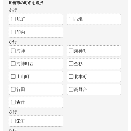
船橋市の町名を選択
あ行
旭町
市場
印内
か行
海神
海神町
海神町西
金杉
上山町
北本町
行田
高野台
古作
さ行
栄町
な行