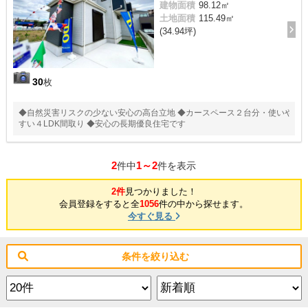
建物面積
98.12㎡
土地面積
115.49㎡
(34.94坪)
30
枚
◆自然災害リスクの少ない安心の高台立地 ◆カースペース２台分・使いや
すい４LDK間取り ◆安心の長期優良住宅です
2
1～2
件中
件を表示
2件
見つかりました！
会員登録をすると全
1056
件の中から探せます。
今すぐ見る
条件を絞り込む