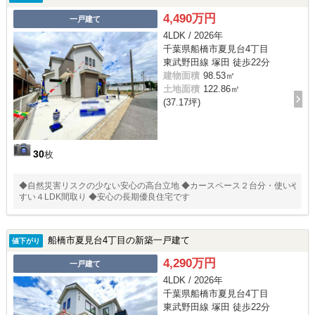
4,490万円
一戸建て
4LDK / 2026年
千葉県船橋市夏見台4丁目
東武野田線 塚田 徒歩22分
建物面積
98.53㎡
土地面積
122.86㎡
(37.17坪)
30
枚
◆自然災害リスクの少ない安心の高台立地 ◆カースペース２台分・使いや
すい４LDK間取り ◆安心の長期優良住宅です
船橋市夏見台4丁目の新築一戸建て
値下がり
4,290万円
一戸建て
4LDK / 2026年
千葉県船橋市夏見台4丁目
東武野田線 塚田 徒歩22分