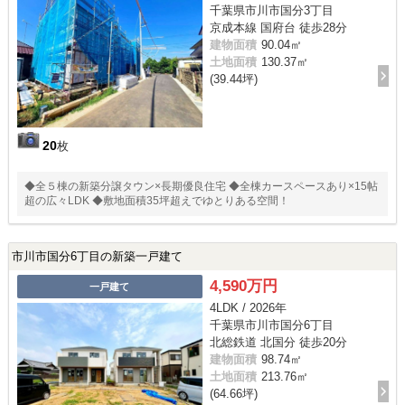
千葉県市川市国分3丁目
京成本線 国府台 徒歩28分
建物面積
90.04㎡
土地面積
130.37㎡
(39.44坪)
20
枚
◆全５棟の新築分譲タウン×長期優良住宅 ◆全棟カースペースあり×15帖
超の広々LDK ◆敷地面積35坪超えでゆとりある空間！
市川市国分6丁目の新築一戸建て
4,590万円
一戸建て
4LDK / 2026年
千葉県市川市国分6丁目
北総鉄道 北国分 徒歩20分
建物面積
98.74㎡
土地面積
213.76㎡
(64.66坪)