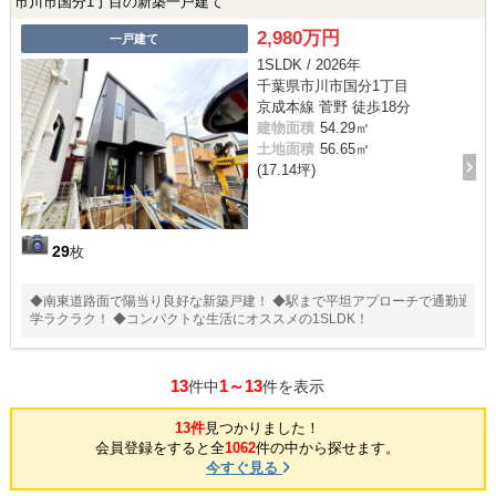
市川市国分1丁目の新築一戸建て
2,980万円
一戸建て
1SLDK / 2026年
千葉県市川市国分1丁目
京成本線 菅野 徒歩18分
建物面積
54.29㎡
土地面積
56.65㎡
(17.14坪)
29
枚
◆南東道路面で陽当り良好な新築戸建！ ◆駅まで平坦アプローチで通勤通
学ラクラク！ ◆コンパクトな生活にオススメの1SLDK！
13
1～13
件中
件を表示
13件
見つかりました！
会員登録をすると全
1062
件の中から探せます。
今すぐ見る