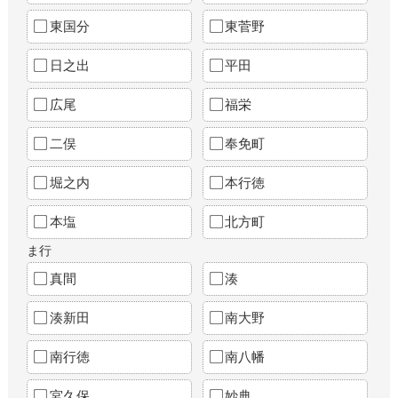
東国分
東菅野
日之出
平田
広尾
福栄
二俣
奉免町
堀之内
本行徳
本塩
北方町
ま行
真間
湊
湊新田
南大野
南行徳
南八幡
宮久保
妙典