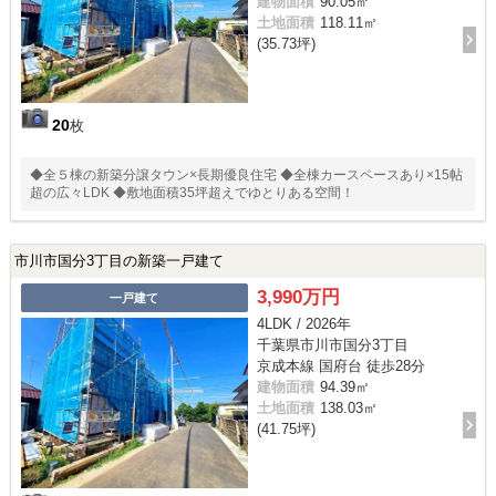
建物面積
90.05㎡
土地面積
118.11㎡
(35.73坪)
20
枚
◆全５棟の新築分譲タウン×長期優良住宅 ◆全棟カースペースあり×15帖
超の広々LDK ◆敷地面積35坪超えでゆとりある空間！
市川市国分3丁目の新築一戸建て
3,990万円
一戸建て
4LDK / 2026年
千葉県市川市国分3丁目
京成本線 国府台 徒歩28分
建物面積
94.39㎡
土地面積
138.03㎡
(41.75坪)