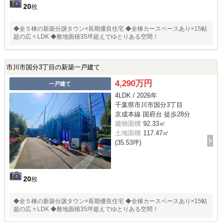
20
枚
◆全５棟の新築分譲タウン×長期優良住宅 ◆全棟カースペースあり×15帖
超の広々LDK ◆敷地面積35坪超えでゆとりある空間！
市川市国分3丁目の新築一戸建て
4,290万円
一戸建て
4LDK / 2026年
千葉県市川市国分3丁目
京成本線 国府台 徒歩28分
建物面積
92.33㎡
土地面積
117.47㎡
(35.53坪)
20
枚
◆全５棟の新築分譲タウン×長期優良住宅 ◆全棟カースペースあり×15帖
超の広々LDK ◆敷地面積35坪超えでゆとりある空間！