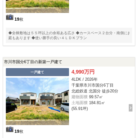
19
枚
◆全棟敷地は５５坪以上の余裕ある広さ ◆カースペース２台分・南側にお
庭もあります ◆使い勝手の良い４ＬＤＫプラン
市川市国分6丁目の新築一戸建て
4,990万円
一戸建て
4LDK / 2026年
千葉県市川市国分6丁目
北総鉄道 北国分 徒歩20分
建物面積
99.57㎡
土地面積
184.81㎡
(55.91坪)
19
枚