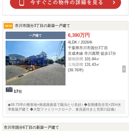
市川市国分3丁目の新築一戸建て
NEW
6,390万円
一戸建て
4LDK / 2026年
千葉県市川市国分3丁目
京成本線 市川真間 徒歩17分
建物面積
101.84㎡
土地面積
131.43㎡
(39.76坪)
17
枚
◆39.75坪の整形地×南道路接道で陽当たり良好♪ ◆長期優良住宅×ZEH水
準新築戸建て ◆大型ファミリークローク、食洗器付きと充実の設備♪
市川市国分6丁目の新築一戸建て