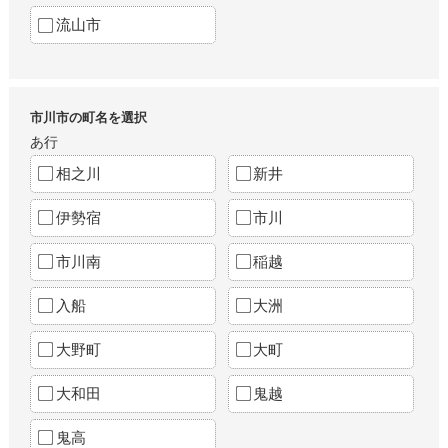
流山市
市川市の町名を選択
あ行
相之川
新井
伊勢宿
市川
市川南
稲越
入船
大洲
大野町
大町
大和田
鬼越
鬼高