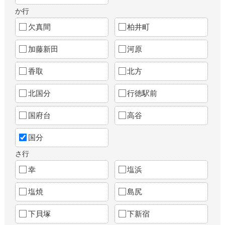
か行
欠真間
柏井町
加藤新田
河原
香取
北方
北国分
行徳駅前
国府台
高谷
国分
さ行
幸
塩浜
塩焼
島尻
下貝塚
下新宿