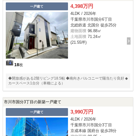
4,398万円
一戸建て
4LDK / 2026年
千葉県市川市国分6丁目
北総鉄道 北国分 徒歩25分
建物面積
96.88㎡
土地面積
71.24㎡
(21.55坪)
18
枚
◆開放感がある2階リビング18.5帖 ◆南向きバルコニーで陽当たり良好 ◆
カースペース1台分（車種による）
市川市国分3丁目の新築一戸建て
3,990万円
一戸建て
4LDK / 2026年
千葉県市川市国分3丁目
京成本線 国府台 徒歩28分