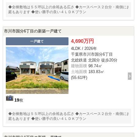
◆全棟敷地は５５坪以上の余裕ある広さ ◆カースペース２台分・南側にお
庭もあります ◆使い勝手の良い４ＬＤＫプラン
市川市国分6丁目の新築一戸建て
4,690万円
一戸建て
4LDK / 2026年
千葉県市川市国分6丁目
北総鉄道 北国分 徒歩20分
建物面積
98.74㎡
土地面積
183.83㎡
(55.61坪)
19
枚
◆全棟敷地は５５坪以上の余裕ある広さ ◆カースペース２台分・南側にお
庭もあります ◆使い勝手の良い４ＬＤＫプラン