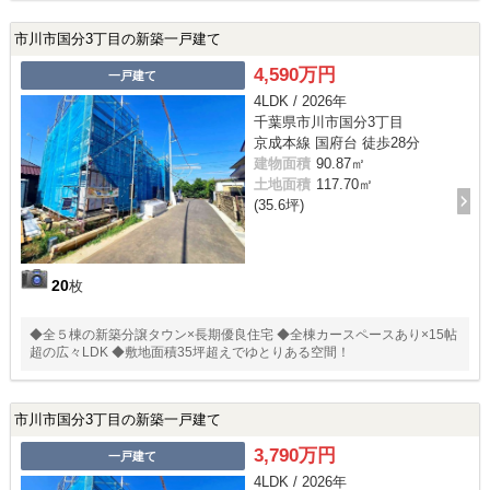
市川市国分3丁目の新築一戸建て
4,590万円
一戸建て
4LDK / 2026年
千葉県市川市国分3丁目
京成本線 国府台 徒歩28分
建物面積
90.87㎡
土地面積
117.70㎡
(35.6坪)
20
枚
◆全５棟の新築分譲タウン×長期優良住宅 ◆全棟カースペースあり×15帖
超の広々LDK ◆敷地面積35坪超えでゆとりある空間！
市川市国分3丁目の新築一戸建て
3,790万円
一戸建て
4LDK / 2026年