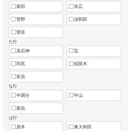
新田
末広
菅野
須和田
曽谷
た行
高石神
宝
田尻
稲荷木
富浜
な行
中国分
中山
新浜
は行
原木
東大和田