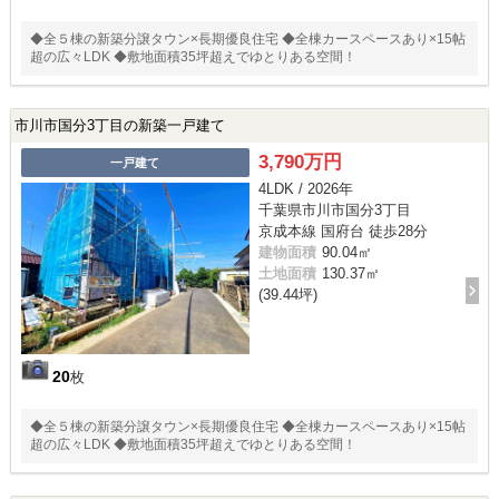
◆全５棟の新築分譲タウン×長期優良住宅 ◆全棟カースペースあり×15帖
超の広々LDK ◆敷地面積35坪超えでゆとりある空間！
市川市国分3丁目の新築一戸建て
3,790万円
一戸建て
4LDK / 2026年
千葉県市川市国分3丁目
京成本線 国府台 徒歩28分
建物面積
90.04㎡
土地面積
130.37㎡
(39.44坪)
20
枚
◆全５棟の新築分譲タウン×長期優良住宅 ◆全棟カースペースあり×15帖
超の広々LDK ◆敷地面積35坪超えでゆとりある空間！