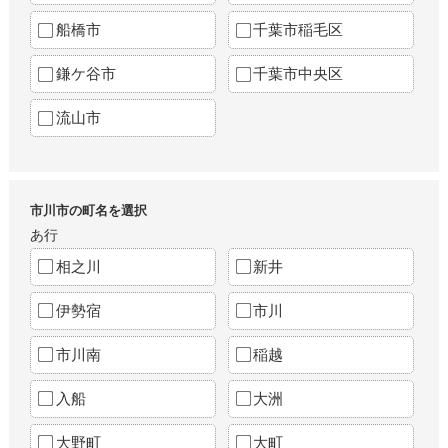
船橋市
千葉市稲毛区
鎌ケ谷市
千葉市中央区
流山市
市川市の町名を選択
あ行
相之川
新井
伊勢宿
市川
市川南
稲越
入船
大洲
大野町
大町