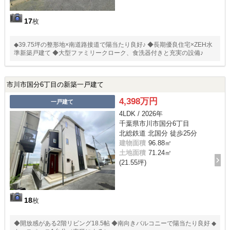
17
枚
◆39.75坪の整形地×南道路接道で陽当たり良好♪ ◆長期優良住宅×ZEH水
準新築戸建て ◆大型ファミリークローク、食洗器付きと充実の設備♪
市川市国分6丁目の新築一戸建て
4,398万円
一戸建て
4LDK / 2026年
千葉県市川市国分6丁目
北総鉄道 北国分 徒歩25分
建物面積
96.88㎡
土地面積
71.24㎡
(21.55坪)
18
枚
◆開放感がある2階リビング18.5帖 ◆南向きバルコニーで陽当たり良好 ◆