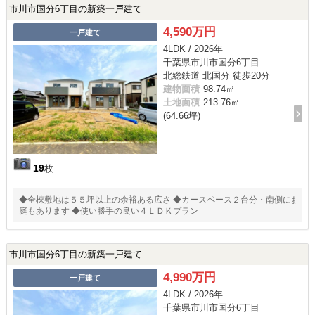
市川市国分6丁目の新築一戸建て
4,590万円
一戸建て
4LDK / 2026年
千葉県市川市国分6丁目
北総鉄道 北国分 徒歩20分
建物面積
98.74㎡
土地面積
213.76㎡
(64.66坪)
19
枚
◆全棟敷地は５５坪以上の余裕ある広さ ◆カースペース２台分・南側にお
庭もあります ◆使い勝手の良い４ＬＤＫプラン
市川市国分6丁目の新築一戸建て
4,990万円
一戸建て
4LDK / 2026年
千葉県市川市国分6丁目