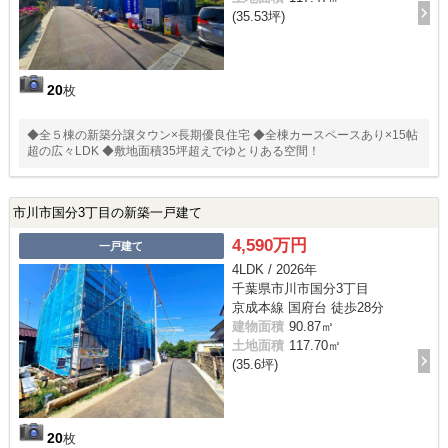
(35.53坪)
20
枚
◆全５棟の新築分譲タウン×長期優良住宅 ◆全棟カースペースあり×15帖
超の広々LDK ◆敷地面積35坪超えでゆとりある空間！
市川市国分3丁目の新築一戸建て
4,590万円
一戸建て
4LDK / 2026年
千葉県市川市国分3丁目
京成本線 国府台 徒歩28分
建物面積
90.87㎡
土地面積
117.70㎡
(35.6坪)
20
枚