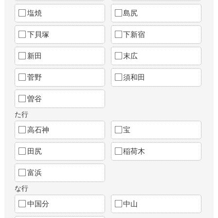
塩焼
島尻
下貝塚
下新宿
新田
末広
菅野
須和田
曽谷
た行
高石神
宝
田尻
稲荷木
富浜
な行
中国分
中山