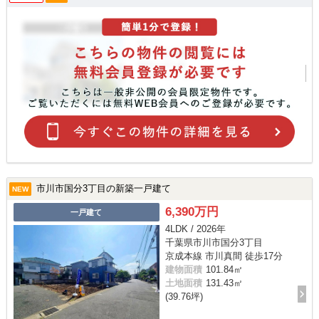
市川市国分3丁目の新築一戸建て
NEW
6,390万円
一戸建て
4LDK / 2026年
千葉県市川市国分3丁目
京成本線 市川真間 徒歩17分
建物面積
101.84㎡
土地面積
131.43㎡
(39.76坪)