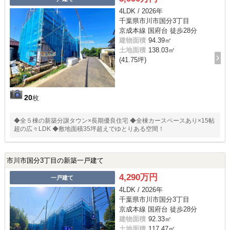
4LDK / 2026年
千葉県市川市国分3丁目
京成本線 国府台 徒歩28分
建物面積
94.39㎡
土地面積
138.03㎡
(41.75坪)
20
枚
◆全５棟の新築分譲タウン×長期優良住宅 ◆全棟カースペースあり×15帖
超の広々LDK ◆敷地面積35坪超えでゆとりある空間！
市川市国分3丁目の新築一戸建て
4,290万円
一戸建て
4LDK / 2026年
千葉県市川市国分3丁目
京成本線 国府台 徒歩28分
建物面積
92.33㎡
土地面積
117.47㎡