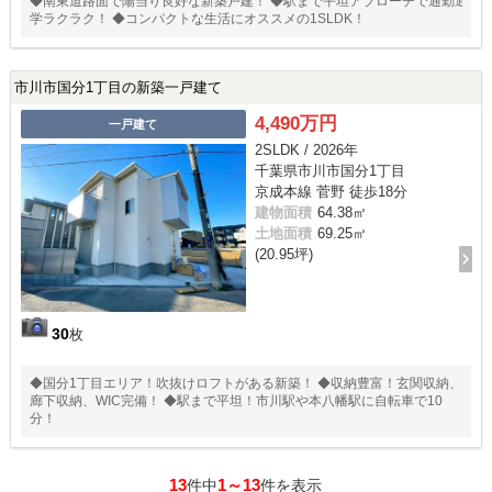
◆南東道路面で陽当り良好な新築戸建！ ◆駅まで平坦アプローチで通勤通
学ラクラク！ ◆コンパクトな生活にオススメの1SLDK！
市川市国分1丁目の新築一戸建て
4,490万円
一戸建て
2SLDK / 2026年
千葉県市川市国分1丁目
京成本線 菅野 徒歩18分
建物面積
64.38㎡
土地面積
69.25㎡
(20.95坪)
30
枚
◆国分1丁目エリア！吹抜けロフトがある新築！ ◆収納豊富！玄関収納、
廊下収納、WIC完備！ ◆駅まで平坦！市川駅や本八幡駅に自転車で10
分！
13
1～13
件中
件を表示