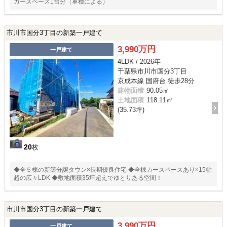
カースペース1台分（車種による）
市川市国分3丁目の新築一戸建て
3,990万円
一戸建て
4LDK / 2026年
千葉県市川市国分3丁目
京成本線 国府台 徒歩28分
建物面積
90.05㎡
土地面積
118.11㎡
(35.73坪)
20
枚
◆全５棟の新築分譲タウン×長期優良住宅 ◆全棟カースペースあり×15帖
超の広々LDK ◆敷地面積35坪超えでゆとりある空間！
市川市国分3丁目の新築一戸建て
3,990万円
一戸建て