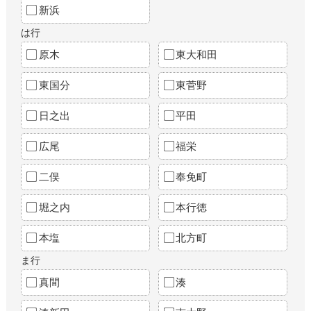
新浜
は行
原木
東大和田
東国分
東菅野
日之出
平田
広尾
福栄
二俣
奉免町
堀之内
本行徳
本塩
北方町
ま行
真間
湊