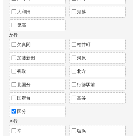
大和田
鬼越
鬼高
か行
欠真間
柏井町
加藤新田
河原
香取
北方
北国分
行徳駅前
国府台
高谷
国分
さ行
幸
塩浜