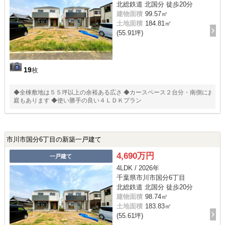
北総鉄道 北国分 徒歩20分
建物面積
99.57㎡
土地面積
184.81㎡
(55.91坪)
19
枚
◆全棟敷地は５５坪以上の余裕ある広さ ◆カースペース２台分・南側にお
庭もあります ◆使い勝手の良い４ＬＤＫプラン
市川市国分6丁目の新築一戸建て
4,690万円
一戸建て
4LDK / 2026年
千葉県市川市国分6丁目
北総鉄道 北国分 徒歩20分
建物面積
98.74㎡
土地面積
183.83㎡
(55.61坪)