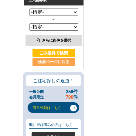
類
と
は
～
無
料
売
却
さらに条件を選択
相
談
そ
の
検索ページに戻る
場
で
AI
ご住宅探しの近道！
査
定
359
件
一般公開
不
706
件
会員限定
動
産
簡単登録はこちら
売
却
専
既に登録済みの方はこちら
門
ペ