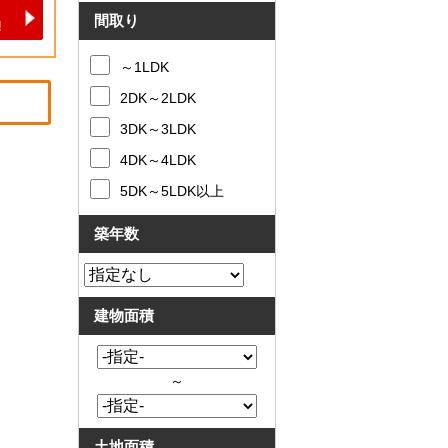
と
問合
間取り
買
せ
取
～1LDK
の
違
2DK～2LDK
い
売
3DK～3LDK
却
時
4DK～4LDK
の
5DK～5LDK以上
諸
費
用
築年数
高
く
売
る
建物面積
ポ
イ
ン
ト
～
必
要
な
土地面積
書