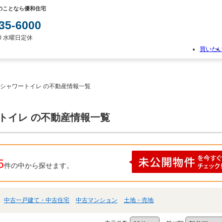
のことなら優和住宅
35-6000
:00 水曜日定休
買いた
物
件
検
 シャワートイレ の不動産情報一覧
索
新
築
ートイレ の不動産情報一覧
一
戸
建
て
中
5
件の中から探せます。
古
一
戸
建
中古一戸建て・中古住宅
中古マンション
土地・売地
て
土
地