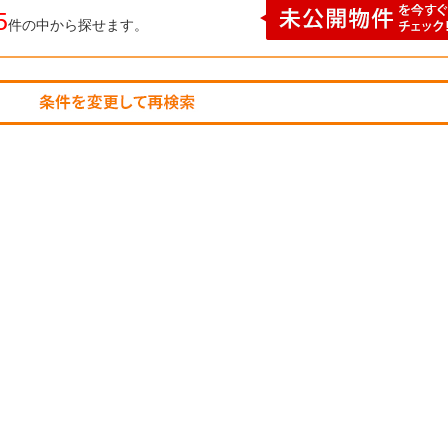
5
ら
件の中から探せます。
探
す
月々
返済
6万
円
月々
返済
7万
円
月々
返済
8万
円
月々
返済
9万
円
月々
返済
10
万円
不
動