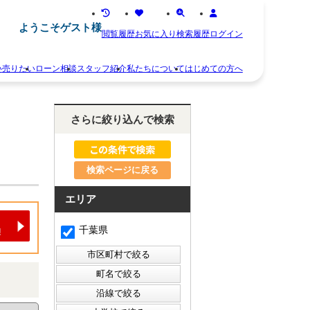
ようこそゲスト様
閲覧履歴
お気に入り
検索履歴
ログイン
い
売りたい
ローン相談
スタッフ紹介
私たちについて
はじめての方へ
離
お
婚
知
さらに絞り込んで検索
不
ら
動
せ
産
ス
相
タ
続
検索ページに戻る
ッ
空
フ
き
紹
エリア
家
介
住
お
千葉県
み
客
替
様
え
の
早
声
く
会
売
社
り
概