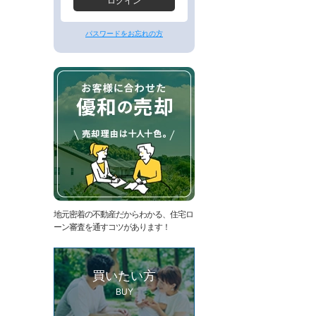
ー
ログイン
ジ
へ
パスワードをお忘れの方
地元密着の不動産だからわかる、住宅ロ
ーン審査を通すコツがあります！
買いたい方
BUY