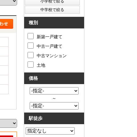
た
要
い
代
住
表
宅
挨
種別
ロ
拶
ー
キ
新築一戸建て
ン
ッ
滞
ズ
中古一戸建て
納
コ
売
ー
中古マンション
却
ナ
コ
ー
土地
ラ
ア
ム
ク
価格
売
セ
却
ス
実
お
績
問
～
売
合
却
せ
の
来
駅徒歩
流
店
れ
予
仲
約
介
LINE