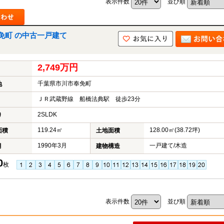
表示件数
並び順
中
古
マ
ン
免町 の中古一戸建て
シ
ョ
ン
2,749万円
市
川
千葉県市川市奉免町
地
市
松
ＪＲ武蔵野線 船橋法典駅 徒歩23分
戸
2SLDK
市
り
船
119.24㎡
128.00㎡(38.72坪)
面積
土地面積
橋
市
1990年3月
一戸建て/木造
月
建物構造
町
名
0
枚
か
ら
探
す
表示件数
並び順
学
区
か