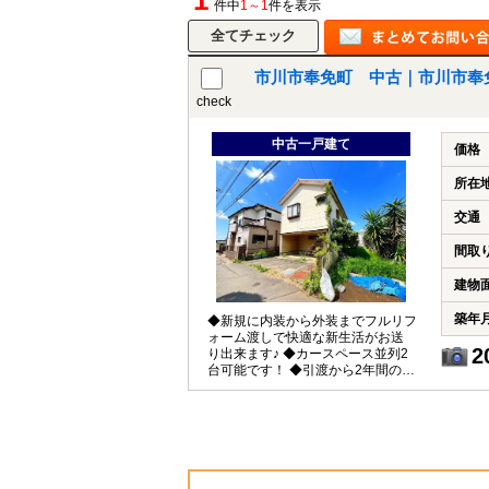
1
件中
1～1
件を表示
市川市奉免町 中古｜市川市奉
check
中古一戸建て
価格
所在
交通
間取
建物
築年
◆新規に内装から外装までフルリフ
ォーム渡しで快適な新生活がお送
2
り出来ます♪ ◆カースペース並列2
台可能です！ ◆引渡から2年間の安
心保証付き！