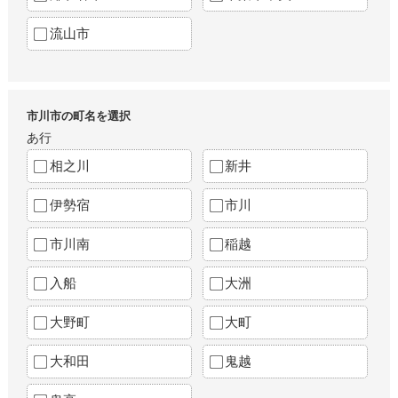
流山市
市川市の町名を選択
あ行
相之川
新井
伊勢宿
市川
市川南
稲越
入船
大洲
大野町
大町
大和田
鬼越