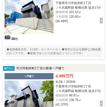
千葉県市川市柏井町1丁目
ＪＲ武蔵野線 船橋法典 徒歩17分
建物面積
101.52㎡
土地面積
120.60㎡
(36.48坪)
30
枚
◆長期優良住宅・４LDK・カースペース！ ◆青空が広がる閑静な1種低層
のエリアです。 ◆家族でゆったり出来る広々リビングです♪
市川市柏井町1丁目の新築一戸建て
値下がり
4,499万円
一戸建て
4LDK / 2026年
千葉県市川市柏井町1丁目
ＪＲ武蔵野線 船橋法典 徒歩17分
建物面積
99.87㎡
土地面積
136.76㎡
(41.37坪)