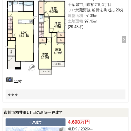
千葉県市川市柏井町1丁目
ＪＲ武蔵野線 船橋法典 徒歩20分
建物面積
97.09㎡
土地面積
97.46㎡
(29.48坪)
11
枚
◆ ◆ ◆
市川市柏井町1丁目の新築一戸建て
4,698万円
一戸建て
4LDK / 2026年