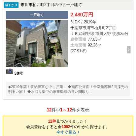
市川市柏井町2丁目の中古一戸建て
値下がり
2,480万円
一戸建て
3LDK / 2019年
千葉県市川市柏井町2丁目
ＪＲ武蔵野線 市川大野 徒歩25分
建物面積
77.83㎡
土地面積
92.28㎡
(27.91坪)
30
枚
◆2019年築！収納豊富な中古戸建！ ◆南西公道面！全室角部屋2面採光の
明るい家！ ◆水回り集中の家事動線の良い間取り！
12
1～12
件中
件を表示
12件
見つかりました！
会員登録をすると全
1062
件の中から探せます。
今すぐ見る