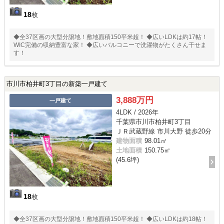
18
枚
◆全37区画の大型分譲地！敷地面積150平米超！ ◆広いLDKは約17帖！
WIC完備の収納豊富な家！ ◆広いバルコニーで洗濯物がたくさん干せま
す！
市川市柏井町3丁目の新築一戸建て
3,888万円
一戸建て
4LDK / 2026年
千葉県市川市柏井町3丁目
ＪＲ武蔵野線 市川大野 徒歩20分
建物面積
98.01㎡
土地面積
150.75㎡
(45.6坪)
18
枚
◆全37区画の大型分譲地！敷地面積150平米超！ ◆広いLDKは約18帖！