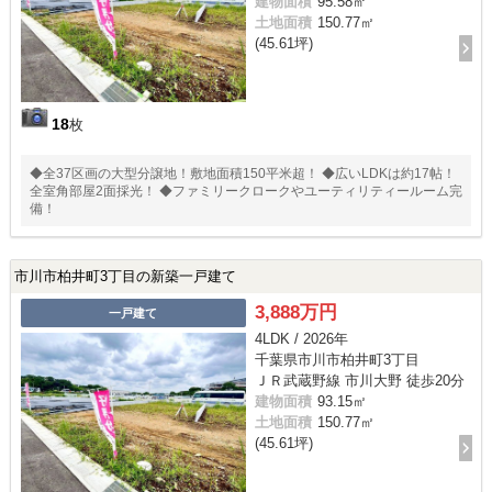
建物面積
95.58㎡
土地面積
150.77㎡
(45.61坪)
18
枚
◆全37区画の大型分譲地！敷地面積150平米超！ ◆広いLDKは約17帖！
全室角部屋2面採光！ ◆ファミリークロークやユーティリティールーム完
備！
市川市柏井町3丁目の新築一戸建て
3,888万円
一戸建て
4LDK / 2026年
千葉県市川市柏井町3丁目
ＪＲ武蔵野線 市川大野 徒歩20分
建物面積
93.15㎡
土地面積
150.77㎡
(45.61坪)