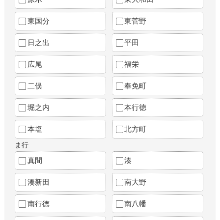
東国分
東菅野
日之出
平田
広尾
福栄
二俣
奉免町
堀之内
本行徳
本塩
北方町
ま行
真間
湊
湊新田
南大野
南行徳
南八幡