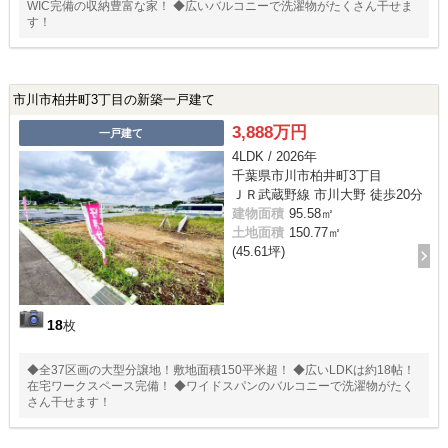
WIC完備の収納豊富な家！ ◆広いバルコニーで洗濯物がたくさん干せま
す！
市川市柏井町3丁目の新築一戸建て
3,888万円
一戸建て
4LDK / 2026年
千葉県市川市柏井町3丁目
ＪＲ武蔵野線 市川大野 徒歩20分
建物面積
95.58㎡
土地面積
150.77㎡
(45.61坪)
18
枚
◆全37区画の大型分譲地！敷地面積150平米超！ ◆広いLDKは約18帖！
在宅ワークスペース完備！ ◆ワイドスパンのバルコニーで洗濯物がたく
さん干せます！