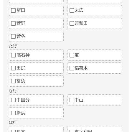
新田
末広
菅野
須和田
曽谷
た行
高石神
宝
田尻
稲荷木
富浜
な行
中国分
中山
新浜
は行
原木
東大和田