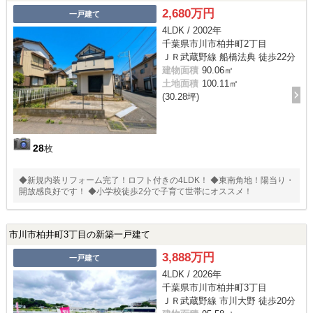
2,680万円
一戸建て
4LDK / 2002年
千葉県市川市柏井町2丁目
ＪＲ武蔵野線 船橋法典 徒歩22分
建物面積
90.06㎡
土地面積
100.11㎡
(30.28坪)
28
枚
◆新規内装リフォーム完了！ロフト付きの4LDK！ ◆東南角地！陽当り・
開放感良好です！ ◆小学校徒歩2分で子育て世帯にオススメ！
市川市柏井町3丁目の新築一戸建て
3,888万円
一戸建て
4LDK / 2026年
千葉県市川市柏井町3丁目
ＪＲ武蔵野線 市川大野 徒歩20分