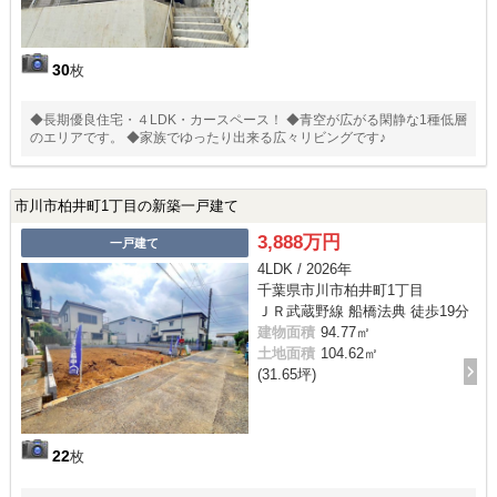
30
枚
◆長期優良住宅・４LDK・カースペース！ ◆青空が広がる閑静な1種低層
のエリアです。 ◆家族でゆったり出来る広々リビングです♪
市川市柏井町1丁目の新築一戸建て
3,888万円
一戸建て
4LDK / 2026年
千葉県市川市柏井町1丁目
ＪＲ武蔵野線 船橋法典 徒歩19分
建物面積
94.77㎡
土地面積
104.62㎡
(31.65坪)
22
枚