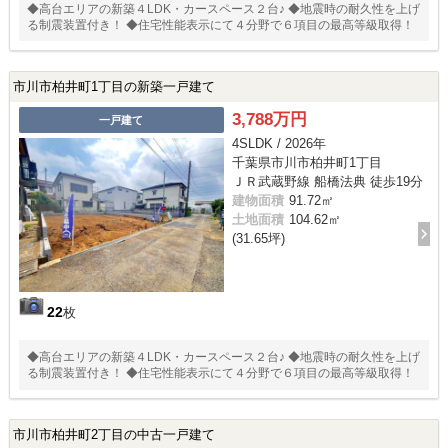
◆高台エリアの新築４LDK・カースペース２台♪ ◆地震時の耐久性を上げ
る制震装置付き！ ◆住宅性能表示にて４分野で６項目の最高等級取得！
市川市柏井町1丁目の新築一戸建て
3,788万円
一戸建て
4SLDK / 2026年
千葉県市川市柏井町1丁目
ＪＲ武蔵野線 船橋法典 徒歩19分
建物面積
91.72㎡
土地面積
104.62㎡
(31.65坪)
22
枚
◆高台エリアの新築４LDK・カースペース２台♪ ◆地震時の耐久性を上げ
る制震装置付き！ ◆住宅性能表示にて４分野で６項目の最高等級取得！
市川市柏井町2丁目の中古一戸建て