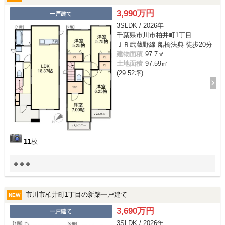
3,990万円
一戸建て
3SLDK / 2026年
千葉県市川市柏井町1丁目
ＪＲ武蔵野線 船橋法典 徒歩20分
建物面積
97.7㎡
土地面積
97.59㎡
(29.52坪)
11
枚
◆ ◆ ◆
市川市柏井町1丁目の新築一戸建て
NEW
3,690万円
一戸建て
3SLDK / 2026年