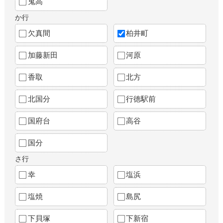
鬼高
か行
欠真間
柏井町
加藤新田
河原
香取
北方
北国分
行徳駅前
国府台
高谷
国分
さ行
幸
塩浜
塩焼
島尻
下貝塚
下新宿